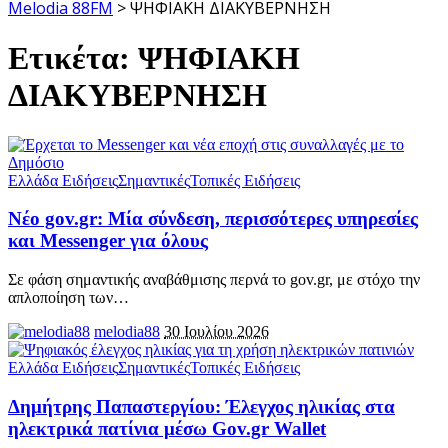
Melodia 88FM
>
ΨΗΦΙΑΚΗ ΔΙΑΚΥΒΕΡΝΗΣΗ
Ετικέτα:
ΨΗΦΙΑΚΗ
ΔΙΑΚΥΒΕΡΝΗΣΗ
Ελλάδα Ειδήσεις
Σημαντικές
Τοπικές Ειδήσεις
Νέο gov.gr: Μία σύνδεση, περισσότερες υπηρεσίες
και Messenger για όλους
Σε φάση σημαντικής αναβάθμισης περνά το gov.gr, με στόχο την
απλοποίηση των
…
melodia88
30 Ιουλίου 2026
Ελλάδα Ειδήσεις
Σημαντικές
Τοπικές Ειδήσεις
Δημήτρης Παπαστεργίου: Έλεγχος ηλικίας στα
ηλεκτρικά πατίνια μέσω Gov.gr Wallet