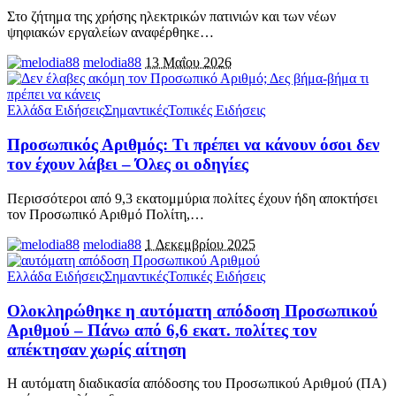
Στο ζήτημα της χρήσης ηλεκτρικών πατινιών και των νέων
ψηφιακών εργαλείων αναφέρθηκε
…
melodia88
13 Μαΐου 2026
Ελλάδα Ειδήσεις
Σημαντικές
Τοπικές Ειδήσεις
Προσωπικός Αριθμός: Τι πρέπει να κάνουν όσοι δεν
τον έχουν λάβει – Όλες οι οδηγίες
Περισσότεροι από 9,3 εκατομμύρια πολίτες έχουν ήδη αποκτήσει
τον Προσωπικό Αριθμό Πολίτη,
…
melodia88
1 Δεκεμβρίου 2025
Ελλάδα Ειδήσεις
Σημαντικές
Τοπικές Ειδήσεις
Ολοκληρώθηκε η αυτόματη απόδοση Προσωπικού
Αριθμού – Πάνω από 6,6 εκατ. πολίτες τον
απέκτησαν χωρίς αίτηση
Η αυτόματη διαδικασία απόδοσης του Προσωπικού Αριθμού (ΠΑ)