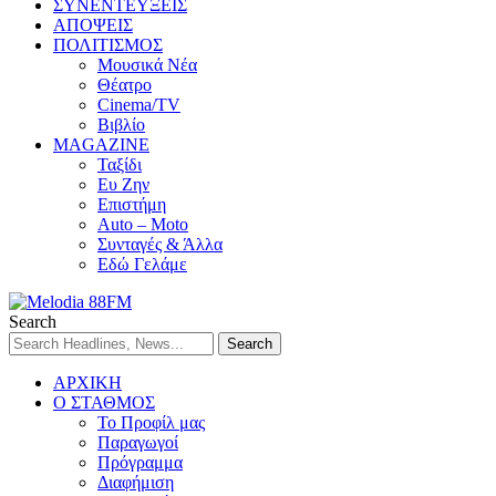
ΣΥΝΕΝΤΕΥΞΕΙΣ
ΑΠΟΨΕΙΣ
ΠΟΛΙΤΙΣΜΟΣ
Μουσικά Νέα
Θέατρο
Cinema/TV
Βιβλίο
MAGAZINE
Ταξίδι
Ευ Ζην
Επιστήμη
Auto – Moto
Συνταγές & Άλλα
Εδώ Γελάμε
Search
ΑΡΧΙΚΗ
Ο ΣΤΑΘΜΟΣ
Το Προφίλ μας
Παραγωγοί
Πρόγραμμα
Διαφήμιση