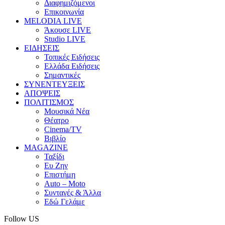
Διαφημιζόμενοι
Επικοινωνία
MELODIA LIVE
Άκουσε LIVE
Studio LIVE
ΕΙΔΗΣΕΙΣ
Τοπικές Ειδήσεις
Ελλάδα Ειδήσεις
Σημαντικές
ΣΥΝΕΝΤΕΥΞΕΙΣ
ΑΠΟΨΕΙΣ
ΠΟΛΙΤΙΣΜΟΣ
Μουσικά Νέα
Θέατρο
Cinema/TV
Βιβλίο
MAGAZINE
Ταξίδι
Ευ Ζην
Επιστήμη
Auto – Moto
Συνταγές & Άλλα
Εδώ Γελάμε
Follow US