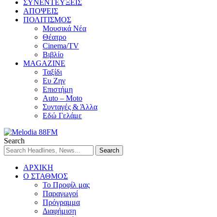
ΣΥΝΕΝΤΕΥΞΕΙΣ
ΑΠΟΨΕΙΣ
ΠΟΛΙΤΙΣΜΟΣ
Μουσικά Νέα
Θέατρο
Cinema/TV
Βιβλίο
MAGAZINE
Ταξίδι
Ευ Ζην
Επιστήμη
Auto – Moto
Συνταγές & Άλλα
Εδώ Γελάμε
Search
ΑΡΧΙΚΗ
Ο ΣΤΑΘΜΟΣ
Το Προφίλ μας
Παραγωγοί
Πρόγραμμα
Διαφήμιση