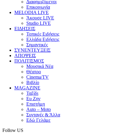
Διαφημιζόμενοι
Επικοινωνία
MELODIA LIVE
Άκουσε LIVE
Studio LIVE
ΕΙΔΗΣΕΙΣ
Τοπικές Ειδήσεις
Ελλάδα Ειδήσεις
Σημαντικές
ΣΥΝΕΝΤΕΥΞΕΙΣ
ΑΠΟΨΕΙΣ
ΠΟΛΙΤΙΣΜΟΣ
Μουσικά Νέα
Θέατρο
Cinema/TV
Βιβλίο
MAGAZINE
Ταξίδι
Ευ Ζην
Επιστήμη
Auto – Moto
Συνταγές & Άλλα
Εδώ Γελάμε
Follow US