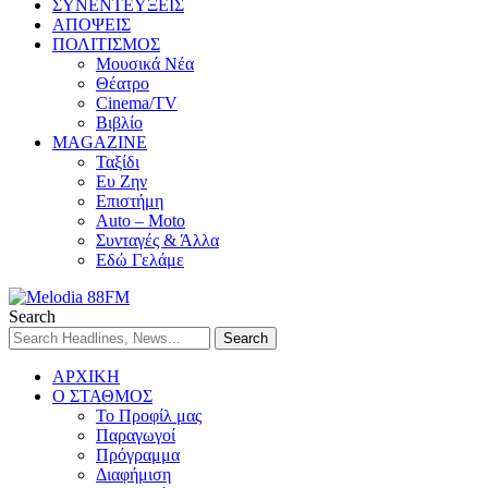
ΣΥΝΕΝΤΕΥΞΕΙΣ
ΑΠΟΨΕΙΣ
ΠΟΛΙΤΙΣΜΟΣ
Μουσικά Νέα
Θέατρο
Cinema/TV
Βιβλίο
MAGAZINE
Ταξίδι
Ευ Ζην
Επιστήμη
Auto – Moto
Συνταγές & Άλλα
Εδώ Γελάμε
Search
ΑΡΧΙΚΗ
Ο ΣΤΑΘΜΟΣ
Το Προφίλ μας
Παραγωγοί
Πρόγραμμα
Διαφήμιση