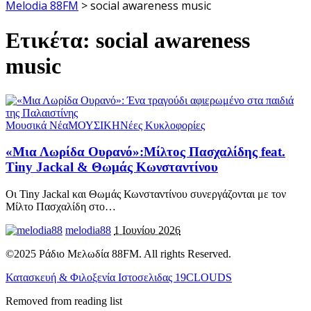
Melodia 88FM
>
social awareness music
Ετικέτα:
social awareness
music
Μουσικά Νέα
ΜΟΥΣΙΚΗ
Νέες Κυκλοφορίες
«Μια Λωρίδα Ουρανό»:Μίλτος Πασχαλίδης feat.
Tiny Jackal & Θωμάς Κωνσταντίνου
Οι Tiny Jackal και Θωμάς Κωνσταντίνου συνεργάζονται με τον
Μίλτο Πασχαλίδη στο
…
melodia88
1 Ιουνίου 2026
©2025 Ράδιο Μελωδία 88FM. All rights Reserved.
Κατασκευή & Φιλοξενία Ιστοσελιδας 19CLOUDS
Removed from reading list