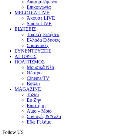
Διαφημιζόμενοι
Επικοινωνία
MELODIA LIVE
Άκουσε LIVE
Studio LIVE
ΕΙΔΗΣΕΙΣ
Τοπικές Ειδήσεις
Ελλάδα Ειδήσεις
Σημαντικές
ΣΥΝΕΝΤΕΥΞΕΙΣ
ΑΠΟΨΕΙΣ
ΠΟΛΙΤΙΣΜΟΣ
Μουσικά Νέα
Θέατρο
Cinema/TV
Βιβλίο
MAGAZINE
Ταξίδι
Ευ Ζην
Επιστήμη
Auto – Moto
Συνταγές & Άλλα
Εδώ Γελάμε
Follow US