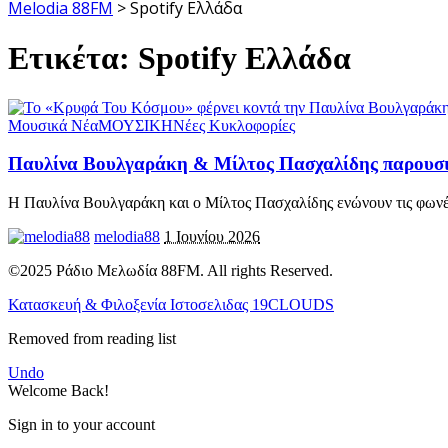
Melodia 88FM
>
Spotify Ελλάδα
Ετικέτα:
Spotify Ελλάδα
Μουσικά Νέα
ΜΟΥΣΙΚΗ
Νέες Κυκλοφορίες
Παυλίνα Βουλγαράκη & Μίλτος Πασχαλίδης παρουσ
Η Παυλίνα Βουλγαράκη και ο Μίλτος Πασχαλίδης ενώνουν τις φωνέ
melodia88
1 Ιουνίου 2026
©2025 Ράδιο Μελωδία 88FM. All rights Reserved.
Κατασκευή & Φιλοξενία Ιστοσελιδας 19CLOUDS
Removed from reading list
Undo
Welcome Back!
Sign in to your account