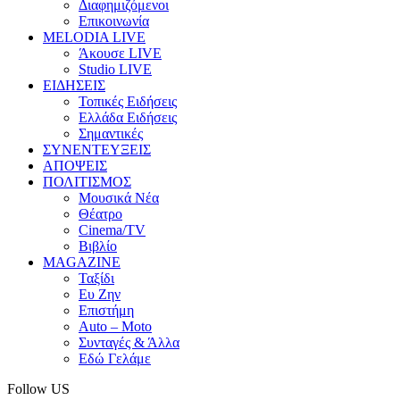
Διαφημιζόμενοι
Επικοινωνία
MELODIA LIVE
Άκουσε LIVE
Studio LIVE
ΕΙΔΗΣΕΙΣ
Τοπικές Ειδήσεις
Ελλάδα Ειδήσεις
Σημαντικές
ΣΥΝΕΝΤΕΥΞΕΙΣ
ΑΠΟΨΕΙΣ
ΠΟΛΙΤΙΣΜΟΣ
Μουσικά Νέα
Θέατρο
Cinema/TV
Βιβλίο
MAGAZINE
Ταξίδι
Ευ Ζην
Επιστήμη
Auto – Moto
Συνταγές & Άλλα
Εδώ Γελάμε
Follow US