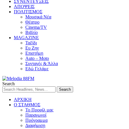
ΣΥΝΕΝΤΕΥΞΕΙΣ
ΑΠΟΨΕΙΣ
ΠΟΛΙΤΙΣΜΟΣ
Μουσικά Νέα
Θέατρο
Cinema/TV
Βιβλίο
MAGAZINE
Ταξίδι
Ευ Ζην
Επιστήμη
Auto – Moto
Συνταγές & Άλλα
Εδώ Γελάμε
Search
ΑΡΧΙΚΗ
Ο ΣΤΑΘΜΟΣ
Το Προφίλ μας
Παραγωγοί
Πρόγραμμα
Διαφήμιση