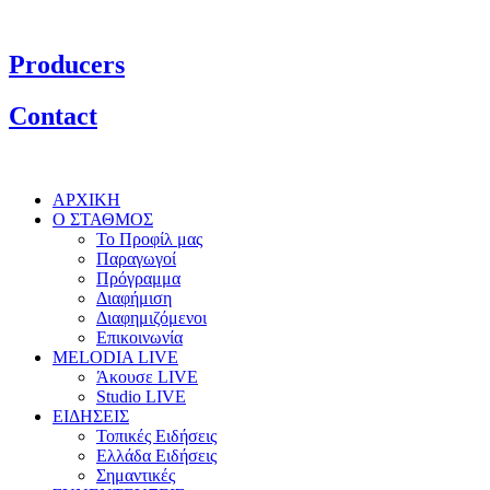
Producers
Contact
ΑΡΧΙΚΗ
Ο ΣΤΑΘΜΟΣ
Το Προφίλ μας
Παραγωγοί
Πρόγραμμα
Διαφήμιση
Διαφημιζόμενοι
Επικοινωνία
MELODIA LIVE
Άκουσε LIVE
Studio LIVE
ΕΙΔΗΣΕΙΣ
Τοπικές Ειδήσεις
Ελλάδα Ειδήσεις
Σημαντικές