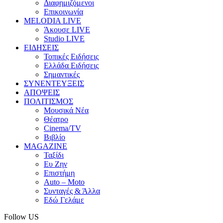
Διαφημιζόμενοι
Επικοινωνία
MELODIA LIVE
Άκουσε LIVE
Studio LIVE
ΕΙΔΗΣΕΙΣ
Τοπικές Ειδήσεις
Ελλάδα Ειδήσεις
Σημαντικές
ΣΥΝΕΝΤΕΥΞΕΙΣ
ΑΠΟΨΕΙΣ
ΠΟΛΙΤΙΣΜΟΣ
Μουσικά Νέα
Θέατρο
Cinema/TV
Βιβλίο
MAGAZINE
Ταξίδι
Ευ Ζην
Επιστήμη
Auto – Moto
Συνταγές & Άλλα
Εδώ Γελάμε
Follow US