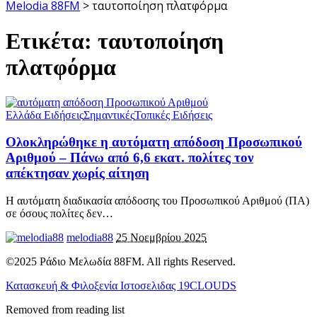
Melodia 88FM
>
ταυτοποίηση πλατφόρμα
Ετικέτα:
ταυτοποίηση
πλατφόρμα
Ελλάδα Ειδήσεις
Σημαντικές
Τοπικές Ειδήσεις
Ολοκληρώθηκε η αυτόματη απόδοση Προσωπικού
Αριθμού – Πάνω από 6,6 εκατ. πολίτες τον
απέκτησαν χωρίς αίτηση
Η αυτόματη διαδικασία απόδοσης του Προσωπικού Αριθμού (ΠΑ)
σε όσους πολίτες δεν
…
melodia88
25 Νοεμβρίου 2025
©2025 Ράδιο Μελωδία 88FM. All rights Reserved.
Κατασκευή & Φιλοξενία Ιστοσελιδας 19CLOUDS
Removed from reading list