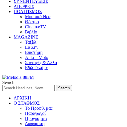
ΣΥΝΕΝΤΕΥΞΕΙΣ
ΑΠΟΨΕΙΣ
ΠΟΛΙΤΙΣΜΟΣ
Μουσικά Νέα
Θέατρο
Cinema/TV
Βιβλίο
MAGAZINE
Ταξίδι
Ευ Ζην
Επιστήμη
Auto – Moto
Συνταγές & Άλλα
Εδώ Γελάμε
Search
ΑΡΧΙΚΗ
Ο ΣΤΑΘΜΟΣ
Το Προφίλ μας
Παραγωγοί
Πρόγραμμα
Διαφήμιση