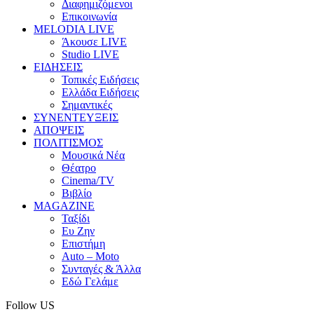
Διαφημιζόμενοι
Επικοινωνία
MELODIA LIVE
Άκουσε LIVE
Studio LIVE
ΕΙΔΗΣΕΙΣ
Τοπικές Ειδήσεις
Ελλάδα Ειδήσεις
Σημαντικές
ΣΥΝΕΝΤΕΥΞΕΙΣ
ΑΠΟΨΕΙΣ
ΠΟΛΙΤΙΣΜΟΣ
Μουσικά Νέα
Θέατρο
Cinema/TV
Βιβλίο
MAGAZINE
Ταξίδι
Ευ Ζην
Επιστήμη
Auto – Moto
Συνταγές & Άλλα
Εδώ Γελάμε
Follow US