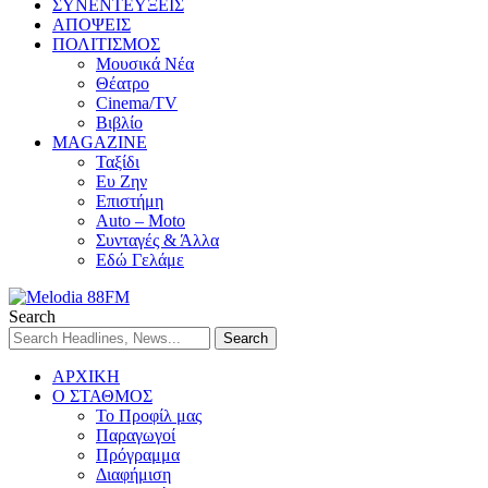
ΣΥΝΕΝΤΕΥΞΕΙΣ
ΑΠΟΨΕΙΣ
ΠΟΛΙΤΙΣΜΟΣ
Μουσικά Νέα
Θέατρο
Cinema/TV
Βιβλίο
MAGAZINE
Ταξίδι
Ευ Ζην
Επιστήμη
Auto – Moto
Συνταγές & Άλλα
Εδώ Γελάμε
Search
ΑΡΧΙΚΗ
Ο ΣΤΑΘΜΟΣ
Το Προφίλ μας
Παραγωγοί
Πρόγραμμα
Διαφήμιση