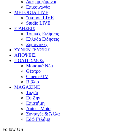
Διαφημιζόμενοι
Επικοινωνία
MELODIA LIVE
Άκουσε LIVE
Studio LIVE
ΕΙΔΗΣΕΙΣ
Τοπικές Ειδήσεις
Ελλάδα Ειδήσεις
Σημαντικές
ΣΥΝΕΝΤΕΥΞΕΙΣ
ΑΠΟΨΕΙΣ
ΠΟΛΙΤΙΣΜΟΣ
Μουσικά Νέα
Θέατρο
Cinema/TV
Βιβλίο
MAGAZINE
Ταξίδι
Ευ Ζην
Επιστήμη
Auto – Moto
Συνταγές & Άλλα
Εδώ Γελάμε
Follow US