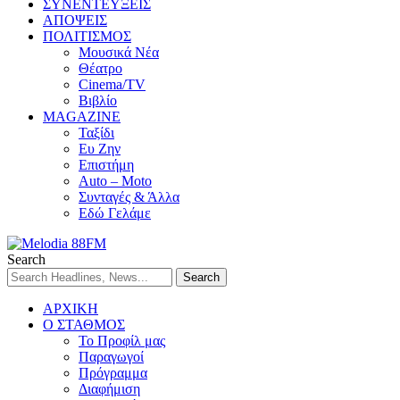
ΣΥΝΕΝΤΕΥΞΕΙΣ
ΑΠΟΨΕΙΣ
ΠΟΛΙΤΙΣΜΟΣ
Μουσικά Νέα
Θέατρο
Cinema/TV
Βιβλίο
MAGAZINE
Ταξίδι
Ευ Ζην
Επιστήμη
Auto – Moto
Συνταγές & Άλλα
Εδώ Γελάμε
Search
ΑΡΧΙΚΗ
Ο ΣΤΑΘΜΟΣ
Το Προφίλ μας
Παραγωγοί
Πρόγραμμα
Διαφήμιση