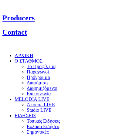
Producers
Contact
ΑΡΧΙΚΗ
Ο ΣΤΑΘΜΟΣ
Το Προφίλ μας
Παραγωγοί
Πρόγραμμα
Διαφήμιση
Διαφημιζόμενοι
Επικοινωνία
MELODIA LIVE
Άκουσε LIVE
Studio LIVE
ΕΙΔΗΣΕΙΣ
Τοπικές Ειδήσεις
Ελλάδα Ειδήσεις
Σημαντικές