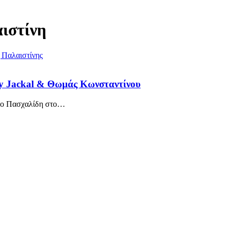
αιστίνη
ny Jackal & Θωμάς Κωνσταντίνου
το Πασχαλίδη στο
…