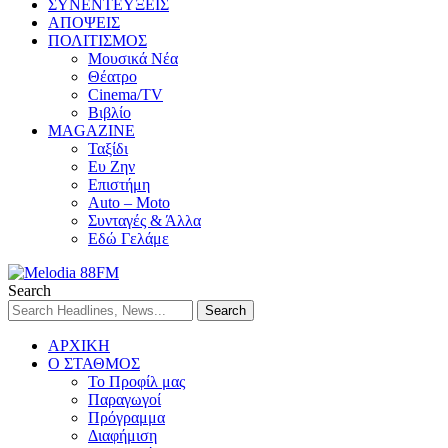
ΣΥΝΕΝΤΕΥΞΕΙΣ
ΑΠΟΨΕΙΣ
ΠΟΛΙΤΙΣΜΟΣ
Μουσικά Νέα
Θέατρο
Cinema/TV
Βιβλίο
MAGAZINE
Ταξίδι
Ευ Ζην
Επιστήμη
Auto – Moto
Συνταγές & Άλλα
Εδώ Γελάμε
Search
ΑΡΧΙΚΗ
Ο ΣΤΑΘΜΟΣ
Το Προφίλ μας
Παραγωγοί
Πρόγραμμα
Διαφήμιση