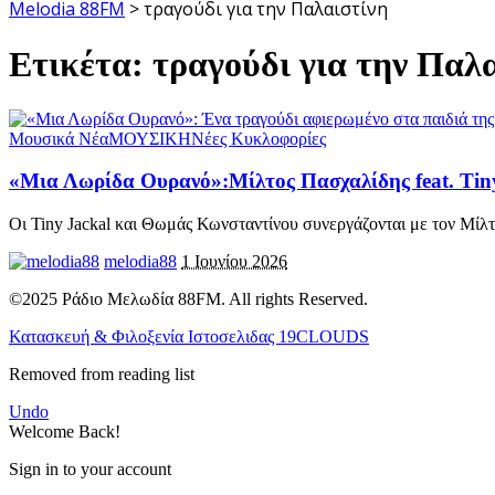
Melodia 88FM
>
τραγούδι για την Παλαιστίνη
Ετικέτα:
τραγούδι για την Παλ
Μουσικά Νέα
ΜΟΥΣΙΚΗ
Νέες Κυκλοφορίες
«Μια Λωρίδα Ουρανό»:Μίλτος Πασχαλίδης feat. Ti
Οι Tiny Jackal και Θωμάς Κωνσταντίνου συνεργάζονται με τον Μίλ
melodia88
1 Ιουνίου 2026
©2025 Ράδιο Μελωδία 88FM. All rights Reserved.
Κατασκευή & Φιλοξενία Ιστοσελιδας 19CLOUDS
Removed from reading list
Undo
Welcome Back!
Sign in to your account