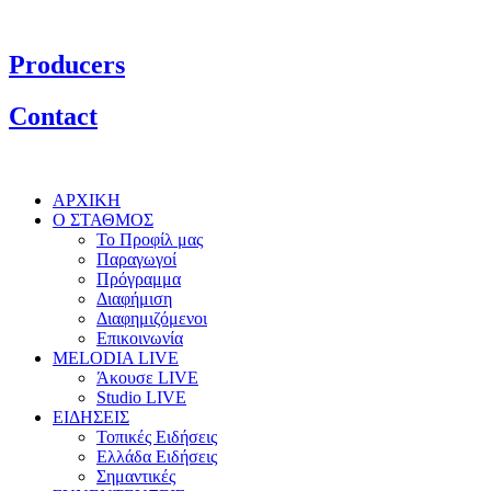
Producers
Contact
ΑΡΧΙΚΗ
Ο ΣΤΑΘΜΟΣ
Το Προφίλ μας
Παραγωγοί
Πρόγραμμα
Διαφήμιση
Διαφημιζόμενοι
Επικοινωνία
MELODIA LIVE
Άκουσε LIVE
Studio LIVE
ΕΙΔΗΣΕΙΣ
Τοπικές Ειδήσεις
Ελλάδα Ειδήσεις
Σημαντικές