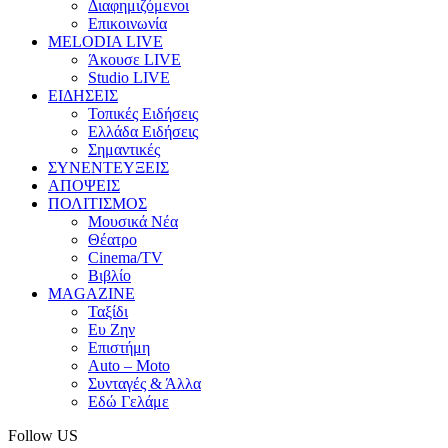
Διαφημιζόμενοι
Επικοινωνία
MELODIA LIVE
Άκουσε LIVE
Studio LIVE
ΕΙΔΗΣΕΙΣ
Τοπικές Ειδήσεις
Ελλάδα Ειδήσεις
Σημαντικές
ΣΥΝΕΝΤΕΥΞΕΙΣ
ΑΠΟΨΕΙΣ
ΠΟΛΙΤΙΣΜΟΣ
Μουσικά Νέα
Θέατρο
Cinema/TV
Βιβλίο
MAGAZINE
Ταξίδι
Ευ Ζην
Επιστήμη
Auto – Moto
Συνταγές & Άλλα
Εδώ Γελάμε
Follow US