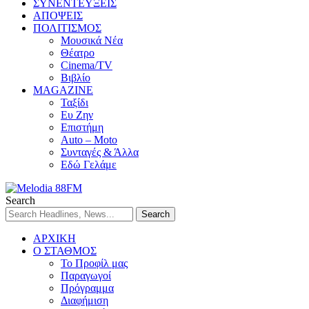
ΣΥΝΕΝΤΕΥΞΕΙΣ
ΑΠΟΨΕΙΣ
ΠΟΛΙΤΙΣΜΟΣ
Μουσικά Νέα
Θέατρο
Cinema/TV
Βιβλίο
MAGAZINE
Ταξίδι
Ευ Ζην
Επιστήμη
Auto – Moto
Συνταγές & Άλλα
Εδώ Γελάμε
Search
ΑΡΧΙΚΗ
Ο ΣΤΑΘΜΟΣ
Το Προφίλ μας
Παραγωγοί
Πρόγραμμα
Διαφήμιση