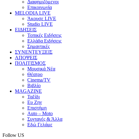
Διαφημιζόμενοι
Επικοινωνία
MELODIA LIVE
Άκουσε LIVE
Studio LIVE
ΕΙΔΗΣΕΙΣ
Τοπικές Ειδήσεις
Ελλάδα Ειδήσεις
Σημαντικές
ΣΥΝΕΝΤΕΥΞΕΙΣ
ΑΠΟΨΕΙΣ
ΠΟΛΙΤΙΣΜΟΣ
Μουσικά Νέα
Θέατρο
Cinema/TV
Βιβλίο
MAGAZINE
Ταξίδι
Ευ Ζην
Επιστήμη
Auto – Moto
Συνταγές & Άλλα
Εδώ Γελάμε
Follow US