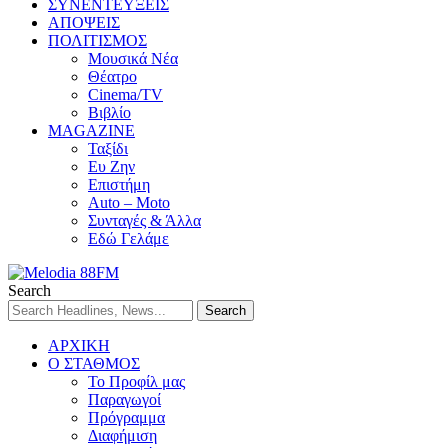
ΣΥΝΕΝΤΕΥΞΕΙΣ
ΑΠΟΨΕΙΣ
ΠΟΛΙΤΙΣΜΟΣ
Μουσικά Νέα
Θέατρο
Cinema/TV
Βιβλίο
MAGAZINE
Ταξίδι
Ευ Ζην
Επιστήμη
Auto – Moto
Συνταγές & Άλλα
Εδώ Γελάμε
Search
ΑΡΧΙΚΗ
Ο ΣΤΑΘΜΟΣ
Το Προφίλ μας
Παραγωγοί
Πρόγραμμα
Διαφήμιση