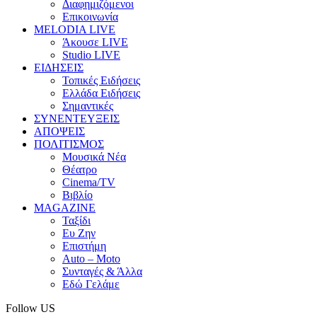
Διαφημιζόμενοι
Επικοινωνία
MELODIA LIVE
Άκουσε LIVE
Studio LIVE
ΕΙΔΗΣΕΙΣ
Τοπικές Ειδήσεις
Ελλάδα Ειδήσεις
Σημαντικές
ΣΥΝΕΝΤΕΥΞΕΙΣ
ΑΠΟΨΕΙΣ
ΠΟΛΙΤΙΣΜΟΣ
Μουσικά Νέα
Θέατρο
Cinema/TV
Βιβλίο
MAGAZINE
Ταξίδι
Ευ Ζην
Επιστήμη
Auto – Moto
Συνταγές & Άλλα
Εδώ Γελάμε
Follow US