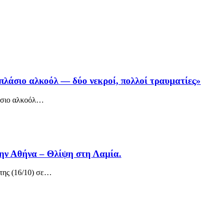
ιπλάσιο αλκοόλ — δύο νεκροί, πολλοί τραυματίες»
άσιο αλκοόλ
…
ην Αθήνα – Θλίψη στη Λαμία.
ης (16/10) σε
…