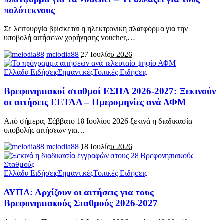
πολύτεκνους
Σε λειτουργία βρίσκεται η ηλεκτρονική πλατφόρμα για την
υποβολή αιτήσεων χορήγησης voucher,
…
melodia88
27 Ιουλίου 2026
Ελλάδα Ειδήσεις
Σημαντικές
Τοπικές Ειδήσεις
Βρεφονηπιακοί σταθμοί ΕΣΠΑ 2026-2027: Ξεκινούν
οι αιτήσεις ΕΕΤΑΑ – Ημερομηνίες ανά ΑΦΜ
Από σήμερα, Σάββατο 18 Ιουλίου 2026 ξεκινά η διαδικασία
υποβολής αιτήσεων για
…
melodia88
18 Ιουλίου 2026
Ελλάδα Ειδήσεις
Σημαντικές
Τοπικές Ειδήσεις
ΔΥΠΑ: Αρχίζουν οι αιτήσεις για τους
Βρεφονηπιακούς Σταθμούς 2026-2027