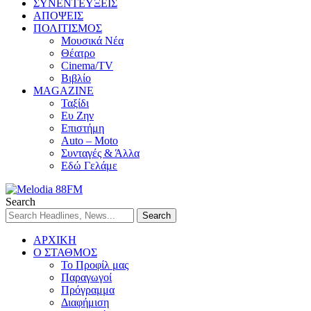
ΣΥΝΕΝΤΕΥΞΕΙΣ
ΑΠΟΨΕΙΣ
ΠΟΛΙΤΙΣΜΟΣ
Μουσικά Νέα
Θέατρο
Cinema/TV
Βιβλίο
MAGAZINE
Ταξίδι
Ευ Ζην
Επιστήμη
Auto – Moto
Συνταγές & Άλλα
Εδώ Γελάμε
Search
ΑΡΧΙΚΗ
Ο ΣΤΑΘΜΟΣ
Το Προφίλ μας
Παραγωγοί
Πρόγραμμα
Διαφήμιση