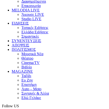
Διαφημιζόμενοι
Επικοινωνία
MELODIA LIVE
Άκουσε LIVE
Studio LIVE
ΕΙΔΗΣΕΙΣ
Τοπικές Ειδήσεις
Ελλάδα Ειδήσεις
Σημαντικές
ΣΥΝΕΝΤΕΥΞΕΙΣ
ΑΠΟΨΕΙΣ
ΠΟΛΙΤΙΣΜΟΣ
Μουσικά Νέα
Θέατρο
Cinema/TV
Βιβλίο
MAGAZINE
Ταξίδι
Ευ Ζην
Επιστήμη
Auto – Moto
Συνταγές & Άλλα
Εδώ Γελάμε
Follow US