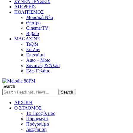
ΣΥΝΕΝΤΕΥΞΕΙΣ
ΑΠΟΨΕΙΣ
ΠΟΛΙΤΙΣΜΟΣ
Μουσικά Νέα
Θέατρο
Cinema/TV
Βιβλίο
MAGAZINE
Ταξίδι
Ευ Ζην
Επιστήμη
Auto – Moto
Συνταγές & Άλλα
Εδώ Γελάμε
Search
ΑΡΧΙΚΗ
Ο ΣΤΑΘΜΟΣ
Το Προφίλ μας
Παραγωγοί
Πρόγραμμα
Διαφήμιση