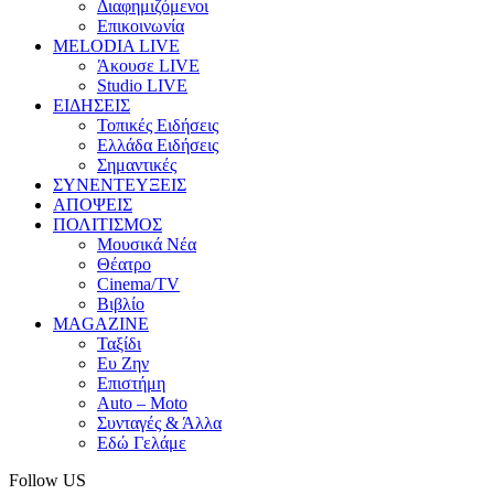
Διαφημιζόμενοι
Επικοινωνία
MELODIA LIVE
Άκουσε LIVE
Studio LIVE
ΕΙΔΗΣΕΙΣ
Τοπικές Ειδήσεις
Ελλάδα Ειδήσεις
Σημαντικές
ΣΥΝΕΝΤΕΥΞΕΙΣ
ΑΠΟΨΕΙΣ
ΠΟΛΙΤΙΣΜΟΣ
Μουσικά Νέα
Θέατρο
Cinema/TV
Βιβλίο
MAGAZINE
Ταξίδι
Ευ Ζην
Επιστήμη
Auto – Moto
Συνταγές & Άλλα
Εδώ Γελάμε
Follow US