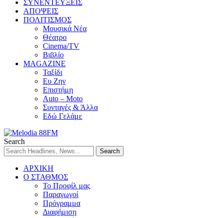
ΣΥΝΕΝΤΕΥΞΕΙΣ
ΑΠΟΨΕΙΣ
ΠΟΛΙΤΙΣΜΟΣ
Μουσικά Νέα
Θέατρο
Cinema/TV
Βιβλίο
MAGAZINE
Ταξίδι
Ευ Ζην
Επιστήμη
Auto – Moto
Συνταγές & Άλλα
Εδώ Γελάμε
Search
ΑΡΧΙΚΗ
Ο ΣΤΑΘΜΟΣ
Το Προφίλ μας
Παραγωγοί
Πρόγραμμα
Διαφήμιση