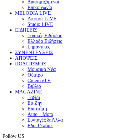
Διαφημιζόμενοι
Επικοινωνία
MELODIA LIVE
Άκουσε LIVE
Studio LIVE
ΕΙΔΗΣΕΙΣ
Τοπικές Ειδήσεις
Ελλάδα Ειδήσεις
Σημαντικές
ΣΥΝΕΝΤΕΥΞΕΙΣ
ΑΠΟΨΕΙΣ
ΠΟΛΙΤΙΣΜΟΣ
Μουσικά Νέα
Θέατρο
Cinema/TV
Βιβλίο
MAGAZINE
Ταξίδι
Ευ Ζην
Επιστήμη
Auto – Moto
Συνταγές & Άλλα
Εδώ Γελάμε
Follow US