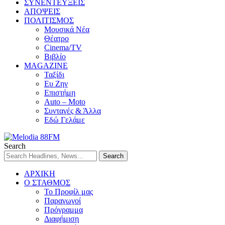
ΣΥΝΕΝΤΕΥΞΕΙΣ
ΑΠΟΨΕΙΣ
ΠΟΛΙΤΙΣΜΟΣ
Μουσικά Νέα
Θέατρο
Cinema/TV
Βιβλίο
MAGAZINE
Ταξίδι
Ευ Ζην
Επιστήμη
Auto – Moto
Συνταγές & Άλλα
Εδώ Γελάμε
Search
ΑΡΧΙΚΗ
Ο ΣΤΑΘΜΟΣ
Το Προφίλ μας
Παραγωγοί
Πρόγραμμα
Διαφήμιση