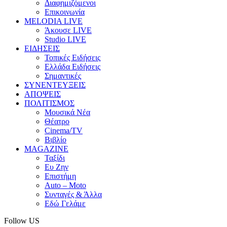
Διαφημιζόμενοι
Επικοινωνία
MELODIA LIVE
Άκουσε LIVE
Studio LIVE
ΕΙΔΗΣΕΙΣ
Τοπικές Ειδήσεις
Ελλάδα Ειδήσεις
Σημαντικές
ΣΥΝΕΝΤΕΥΞΕΙΣ
ΑΠΟΨΕΙΣ
ΠΟΛΙΤΙΣΜΟΣ
Μουσικά Νέα
Θέατρο
Cinema/TV
Βιβλίο
MAGAZINE
Ταξίδι
Ευ Ζην
Επιστήμη
Auto – Moto
Συνταγές & Άλλα
Εδώ Γελάμε
Follow US