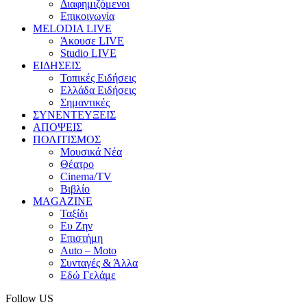
Διαφημιζόμενοι
Επικοινωνία
MELODIA LIVE
Άκουσε LIVE
Studio LIVE
ΕΙΔΗΣΕΙΣ
Τοπικές Ειδήσεις
Ελλάδα Ειδήσεις
Σημαντικές
ΣΥΝΕΝΤΕΥΞΕΙΣ
ΑΠΟΨΕΙΣ
ΠΟΛΙΤΙΣΜΟΣ
Μουσικά Νέα
Θέατρο
Cinema/TV
Βιβλίο
MAGAZINE
Ταξίδι
Ευ Ζην
Επιστήμη
Auto – Moto
Συνταγές & Άλλα
Εδώ Γελάμε
Follow US