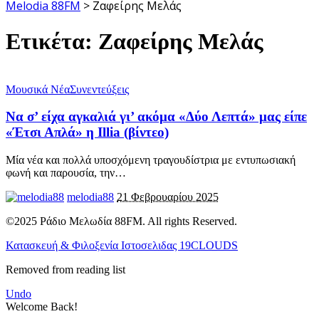
Melodia 88FM
>
Ζαφείρης Μελάς
Ετικέτα:
Ζαφείρης Μελάς
Μουσικά Νέα
Συνεντεύξεις
Να σ’ είχα αγκαλιά γι’ ακόμα «Δύο Λεπτά» μας είπε
«Έτσι Απλά» η Illia (βίντεο)
Μία νέα και πολλά υποσχόμενη τραγουδίστρια με εντυπωσιακή
φωνή και παρουσία, την
…
melodia88
21 Φεβρουαρίου 2025
©2025 Ράδιο Μελωδία 88FM. All rights Reserved.
Κατασκευή & Φιλοξενία Ιστοσελιδας 19CLOUDS
Removed from reading list
Undo
Welcome Back!