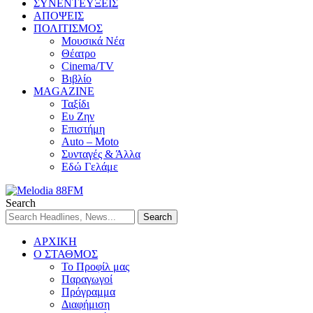
ΣΥΝΕΝΤΕΥΞΕΙΣ
ΑΠΟΨΕΙΣ
ΠΟΛΙΤΙΣΜΟΣ
Μουσικά Νέα
Θέατρο
Cinema/TV
Βιβλίο
MAGAZINE
Ταξίδι
Ευ Ζην
Επιστήμη
Auto – Moto
Συνταγές & Άλλα
Εδώ Γελάμε
Search
ΑΡΧΙΚΗ
Ο ΣΤΑΘΜΟΣ
Το Προφίλ μας
Παραγωγοί
Πρόγραμμα
Διαφήμιση