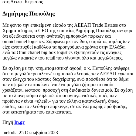
στη Λεωφ. Κηφισίας.
Δημήτρης Παπούλης
Με φόντο την επικείμενη είσοδο της ΑΕΕΑΠ Trade Estates στο
Χρηματιστήριο, ο CEO της εταιρείας Δημήτρης Παπούλης ανέφερε
ότι εξειδικεύεται στην ανάπτυξη εμπορικών πάρκων και
omnichannel logistics. Σύμφωνα με τον ίδιο, ο πρώτος τομέας δεν
είχε αναπτυχθεί καθόλου τα προηγούμενα χρόνια στην Ελλάδα,
ενώ τα Omnichanel big box logistics εξυπηρετούν τις ανάγκες
μεγάλων παικτών του retail που γίνονται όλο και μεγαλύτερες.
Σε σχέση με την κτηματομεσιτική αγορά, ο κ. Παπούλης ανέφερε
ότι το μεγαλύτερο πλεονέκτημα από πλευράς των ΑΕΕΑΠ έγκειται
στον έλεγχο του κόστους διαχείρισης, ενώ πρόσθεσε ότι το θέμα
των υψηλών επιτοκίων είναι ένα μεγάλο ζήτημα το οποίο
χρειάζεται, ωστόσο, προσοχή στη διαδικασία δανεισμού. Σε σχέση
με το λιανεμπόριο δήλωσε ότι οι ανταγωνιστικές τιμές των
προϊόντων είναι «κλειδί» για τον έλληνα καταναλωτή, όπως,
επίσης, και το ελεύθερο πάρκινγκ, σε ακτίνα μικρής πρόσβασης,
στα καταστήματα που επισκέπτεται.
Πηγή
In.gr
melodia
25 Οκτωβρίου 2023