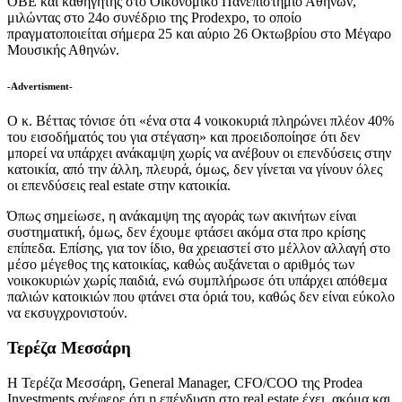
ΟΒΕ και καθηγητής στο Οικονομικό Πανεπιστήμιο Αθηνών,
μιλώντας στο 24ο συνέδριο της Prodexpo, το οποίο
πραγματοποιείται σήμερα 25 και αύριο 26 Οκτωβρίου στο Μέγαρο
Μουσικής Αθηνών.
-Advertisment-
Ο κ. Βέττας τόνισε ότι «ένα στα 4 νοικοκυριά πληρώνει πλέον 40%
του εισοδήματός του για στέγαση» και προειδοποίησε ότι δεν
μπορεί να υπάρχει ανάκαμψη χωρίς να ανέβουν οι επενδύσεις στην
κατοικία, από την άλλη, πλευρά, όμως, δεν γίνεται να γίνουν όλες
οι επενδύσεις real estate στην κατοικία.
Όπως σημείωσε, η ανάκαμψη της αγοράς των ακινήτων είναι
συστηματική, όμως, δεν έχουμε φτάσει ακόμα στα προ κρίσης
επίπεδα. Επίσης, για τον ίδιο, θα χρειαστεί στο μέλλον αλλαγή στο
μέσο μέγεθος της κατοικίας, καθώς αυξάνεται ο αριθμός των
νοικοκυριών χωρίς παιδιά, ενώ συμπλήρωσε ότι υπάρχει απόθεμα
παλιών κατοικιών που φτάνει στα όριά του, καθώς δεν είναι εύκολο
να εκσυγχρονιστούν.
Τερέζα Μεσσάρη
Η Τερέζα Μεσσάρη, General Manager, CFO/COO της Prodea
Investments ανέφερε ότι η επένδυση στο real estate έχει, ακόμα και