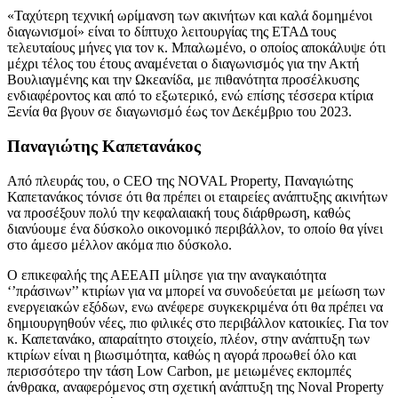
«Ταχύτερη τεχνική ωρίμανση των ακινήτων και καλά δομημένοι
διαγωνισμοί» είναι το δίπτυχο λειτουργίας της ΕΤΑΔ τους
τελευταίους μήνες για τον κ. Μπαλωμένο, ο οποίος αποκάλυψε ότι
μέχρι τέλος του έτους αναμένεται ο διαγωνισμός για την Ακτή
Βουλιαγμένης και την Ωκεανίδα, με πιθανότητα προσέλκυσης
ενδιαφέροντος και από το εξωτερικό, ενώ επίσης τέσσερα κτίρια
Ξενία θα βγουν σε διαγωνισμό έως τον Δεκέμβριο του 2023.
Παναγιώτης Καπετανάκος
Από πλευράς του, ο CEO της NOVAL Property, Παναγιώτης
Καπετανάκος τόνισε ότι θα πρέπει οι εταιρείες ανάπτυξης ακινήτων
να προσέξουν πολύ την κεφαλαιακή τους διάρθρωση, καθώς
διανύουμε ένα δύσκολο οικονομικό περιβάλλον, το οποίο θα γίνει
στο άμεσο μέλλον ακόμα πιο δύσκολο.
Ο επικεφαλής της ΑΕΕΑΠ μίλησε για την αναγκαιότητα
‘’πράσινων’’ κτιρίων για να μπορεί να συνοδεύεται με μείωση των
ενεργειακών εξόδων, ενω ανέφερε συγκεκριμένα ότι θα πρέπει να
δημιουργηθούν νέες, πιο φιλικές στο περιβάλλον κατοικίες. Για τον
κ. Καπετανάκο, απαραίτητο στοιχείο, πλέον, στην ανάπτυξη των
κτιρίων είναι η βιωσιμότητα, καθώς η αγορά προωθεί όλο και
περισσότερο την τάση Low Carbon, με μειωμένες εκπομπές
άνθρακα, αναφερόμενος στη σχετική ανάπτυξη της Noval Property