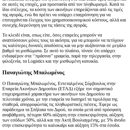
σε αυτές τις εποχές, μια προστασία από τον πληθωρισμό. Κατά το
ίδιο στέλεχος, τα κόστη των ακινήτων επηρεάζονται από τις τιμές
της αγοράς, ενώ θα πρέπει να υπάρχει επαγρύπνηση για να
επιτυγχάνεται έλεγχος του χρηματοοικονομικού κόστους, αλλά και
συνεχής διερεύνηση για τις τάσεις της αγοράς.
Το κλειδί είναι, οπως είπε, όσες εταιρείες μπορούν να
αναπτύσσουν μόνες τους τα ακίνητα, για να μπορούν να πετύχουν
τις καλύτερες δυνατές αποδόσεις και να μην αυξάνονται σε μεγάλο
βαθμό τα μισθώματα. Σε αυτό το πλαίσιο, τόνισε ότι υπάρχει
ενδιαφέρον στα ‘’πράσινα’’ γραφεία, παρά την τηλεργασία, στην
φιλοξενία, τα Logistics και την μισθωμένη κατοικία.
Παναγιώτης Μπαλωμένος
Ο Παναγιώτης Μπαλωμένος, Εντεταλμένος Σύμβουλος στην
Εταιρεία Ακινήτων Δημοσίου (ΕΤΑΔ) εξήρε τον σημαντικό
επιχειρηματικό χαρακτήρα των ακινήτων του Δημοσίου τα
τελευταία χρόνια, με την εταιρεία να διατηρεί τα τιμολόγια της
σταθερά, απορροφώντας τις πληθωριστικές πιέσεις. Έφερε ως
παράδειγμα τα Σπήλαια του Διρού, τα οποία μετά από πρόσφατη
αναβάθμιση, πέτυχαν 60% αύξηση στην επισκεψιμότητα, αύξηση
των εσόδων 50%, αλλά και την Ακτή Βουλιαγμένης, με 5% άνοδο
στην επισκεψιμότητα το καλοκαίρι και αύξηση 15% στα έσοδα.