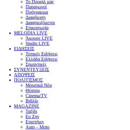
Το Προφίλ μας
Παραγωγοί
Πρόγραμμα
Διαφήμιση
Διαφημιζόμενοι
Επικοινωνία
MELODIA LIVE
Άκουσε LIVE
Studio LIVE
ΕΙΔΗΣΕΙΣ
Τοπικές Ειδήσεις
Ελλάδα Ειδήσεις
Σημαντικές
ΣΥΝΕΝΤΕΥΞΕΙΣ
ΑΠΟΨΕΙΣ
ΠΟΛΙΤΙΣΜΟΣ
Μουσικά Νέα
Θέατρο
Cinema/TV
Βιβλίο
MAGAZINE
Ταξίδι
Ευ Ζην
Επιστήμη
Auto – Moto