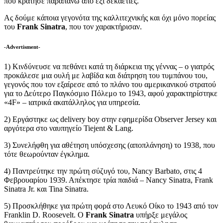
που κράτησε παραπάνω από έξι δεκαετίες.
Ας δούμε κάποια γεγονότα της καλλιτεχνικής και όχι μόνο πορείας
του
Frank Sinatra
, που τον χαρακτήρισαν.
-Advertisment-
1) Κινδύνευσε να πεθάνει κατά τη διάρκεια της γέννας – ο γιατρός
προκάλεσε μια ουλή με λαβίδα και διάτρηση του τυμπάνου του,
γεγονός που τον εξαίρεσε από το πλάνο του αμερικανικού στρατού
για το Δεύτερο Παγκόσμιο Πόλεμο το 1943, αφού χαρακτηρίστηκε
«4F» – ιατρικά ακατάλληλος για υπηρεσία.
2) Εργάστηκε ως delivery boy στην εφημερίδα Observer Jersey και
αργότερα στο ναυπηγείο Tiejent & Lang.
3) Συνελήφθη για αθέτηση υπόσχεσης (αποπλάνηση) το 1938, που
τότε θεωρούνταν έγκλημα.
4) Παντρεύτηκε την πρώτη σύζυγό του, Nancy Barbato, στις 4
Φεβρουαρίου 1939. Απέκτησε τρία παιδιά – Nancy Sinatra, Frank
Sinatra Jr. και Tina Sinatra.
5) Προσκλήθηκε για πρώτη φορά στο Λευκό Οίκο το 1943 από τον
Franklin D. Roosevelt. Ο
Frank Sinatra
υπήρξε μεγάλος