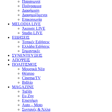
Παραγωγοί
Πρόγραμμα
Διαφήμιση
Διαφημιζόμενοι
Επικοινωνία
MELODIA LIVE
Άκουσε LIVE
Studio LIVE
ΕΙΔΗΣΕΙΣ
Τοπικές Ειδήσεις
Ελλάδα Ειδήσεις
Σημαντικές
ΣΥΝΕΝΤΕΥΞΕΙΣ
ΑΠΟΨΕΙΣ
ΠΟΛΙΤΙΣΜΟΣ
Μουσικά Νέα
Θέατρο
Cinema/TV
Βιβλίο
MAGAZINE
Ταξίδι
Ευ Ζην
Επιστήμη
Auto – Moto
Συνταγές & Άλλα