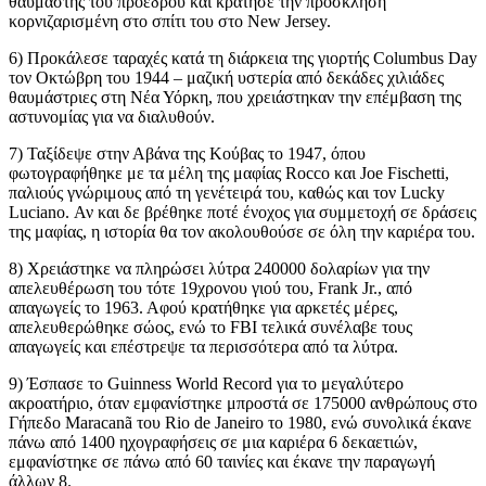
θαυμαστής του προέδρου και κράτησε την πρόσκληση
κορνιζαρισμένη στο σπίτι του στο New Jersey.
6) Προκάλεσε ταραχές κατά τη διάρκεια της γιορτής Columbus Day
τον Οκτώβρη του 1944 – μαζική υστερία από δεκάδες χιλιάδες
θαυμάστριες στη Νέα Υόρκη, που χρειάστηκαν την επέμβαση της
αστυνομίας για να διαλυθούν.
7) Ταξίδεψε στην Αβάνα της Κούβας το 1947, όπου
φωτογραφήθηκε με τα μέλη της μαφίας Rocco και Joe Fischetti,
παλιούς γνώριμους από τη γενέτειρά του, καθώς και τον Lucky
Luciano. Αν και δε βρέθηκε ποτέ ένοχος για συμμετοχή σε δράσεις
της μαφίας, η ιστορία θα τον ακολουθούσε σε όλη την καριέρα του.
8) Χρειάστηκε να πληρώσει λύτρα 240000 δολαρίων για την
απελευθέρωση του τότε 19χρονου γιού του, Frank Jr., από
απαγωγείς το 1963. Αφού κρατήθηκε για αρκετές μέρες,
απελευθερώθηκε σώος, ενώ το FBI τελικά συνέλαβε τους
απαγωγείς και επέστρεψε τα περισσότερα από τα λύτρα.
9) Έσπασε το Guinness World Record για το μεγαλύτερο
ακροατήριο, όταν εμφανίστηκε μπροστά σε 175000 ανθρώπους στο
Γήπεδο Maracanã του Rio de Janeiro το 1980, ενώ συνολικά έκανε
πάνω από 1400 ηχογραφήσεις σε μια καριέρα 6 δεκαετιών,
εμφανίστηκε σε πάνω από 60 ταινίες και έκανε την παραγωγή
άλλων 8.