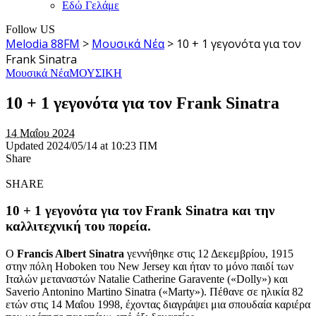
Εδώ Γελάμε
Follow US
Melodia 88FM
>
Μουσικά Νέα
>
10 + 1 γεγονότα για τον
Frank Sinatra
Μουσικά Νέα
ΜΟΥΣΙΚΗ
10 + 1 γεγονότα για τον Frank Sinatra
14 Μαΐου 2024
Updated 2024/05/14 at 10:23 ΠΜ
Share
SHARE
10 + 1 γεγονότα για τον Frank Sinatra και την
καλλιτεχνική του πορεία.
Ο
Francis Albert Sinatra
γεννήθηκε στις 12 Δεκεμβρίου, 1915
στην πόλη Hoboken του New Jersey και ήταν το μόνο παιδί των
Ιταλών μεταναστών Natalie Catherine Garavente («Dolly») και
Saverio Antonino Martino Sinatra («Marty»). Πέθανε σε ηλικία 82
ετών στις 14 Μαΐου 1998, έχοντας διαγράψει μια σπουδαία καριέρα