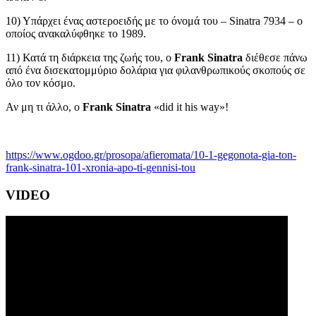
10) Υπάρχει ένας αστεροειδής με το όνομά του – Sinatra 7934 – ο
οποίος ανακαλύφθηκε το 1989.
11) Κατά τη διάρκεια της ζωής του, ο
Frank Sinatra
διέθεσε πάνω
από ένα δισεκατομμύριο δολάρια για φιλανθρωπικούς σκοπούς σε
όλο τον κόσμο.
Αν μη τι άλλο, ο
Frank Sinatra
«did it his way»!
https://www.ogdoo.gr/prosopa/afieromata/10-1-gegonota-gia-ton-
frank-sinatra-101-xronia-apo-ti-gennisi-tou
VIDEO