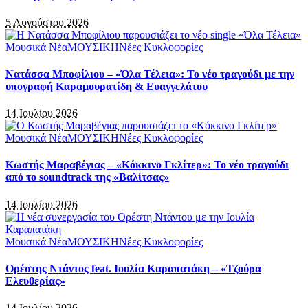
5 Αυγούστου 2026
Μουσικά Νέα
ΜΟΥΣΙΚΗ
Νέες Κυκλοφορίες
Νατάσσα Μποφίλιου – «Όλα Τέλεια»: Το νέο τραγούδι με την
υπογραφή Καραμουρατίδη & Ευαγγελάτου
14 Ιουλίου 2026
Μουσικά Νέα
ΜΟΥΣΙΚΗ
Νέες Κυκλοφορίες
Κωστής Μαραβέγιας – «Κόκκινο Γκλίτερ»: Το νέο τραγούδι
από το soundtrack της «Βαλίτσας»
14 Ιουλίου 2026
Μουσικά Νέα
ΜΟΥΣΙΚΗ
Νέες Κυκλοφορίες
Ορέστης Ντάντος feat. Ιουλία Καραπατάκη – «Τζούρα
Ελευθερίας»
14 Ιουλίου 2026