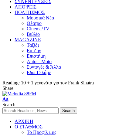
ΣΥΝΕΝΤΕΥΞΕΙΣ
ΑΠΟΨΕΙΣ
ΠΟΛΙΤΙΣΜΟΣ
Μουσικά Νέα
Θέατρο
Cinema/TV
Βιβλίο
MAGAZINE
Ταξίδι
Ευ Ζην
Επιστήμη
Auto – Moto
Συνταγές & Άλλα
Εδώ Γελάμε
Reading:
10 + 1 γεγονότα για τον Frank Sinatra
Share
Aa
Search
ΑΡΧΙΚΗ
Ο ΣΤΑΘΜΟΣ
Το Προφίλ μας