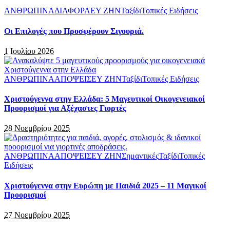
ΑΝΘΡΩΠΙΝΑ
ΔΙΑΦΟΡΑ
ΕΥ ΖΗΝ
Ταξίδι
Τοπικές Ειδήσεις
Οι Επιλογές που Προσφέρουν Σιγουριά.
1 Ιουλίου 2026
ΑΝΘΡΩΠΙΝΑ
ΑΠΟΨΕΙΣ
ΕΥ ΖΗΝ
Ταξίδι
Τοπικές Ειδήσεις
Χριστούγεννα στην Ελλάδα: 5 Μαγευτικοί Οικογενειακοί
Προορισμοί για Αξέχαστες Γιορτές
28 Νοεμβρίου 2025
ΑΝΘΡΩΠΙΝΑ
ΑΠΟΨΕΙΣ
ΕΥ ΖΗΝ
Σημαντικές
Ταξίδι
Τοπικές
Ειδήσεις
Χριστούγεννα στην Ευρώπη με Παιδιά 2025 – 11 Μαγικοί
Προορισμοί
27 Νοεμβρίου 2025