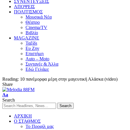
ΣΥΝΕΝΤΕΥΞΕΙΣ
ΑΠΟΨΕΙΣ
ΠΟΛΙΤΙΣΜΟΣ
Μουσικά Νέα
Θέατρο
Cinema/TV
Βιβλίο
MAGAZINE
Ταξίδι
Ευ Ζην
Επιστήμη
Auto – Moto
Συνταγές & Άλλα
Εδώ Γελάμε
Reading:
10 πανέμορφα μέρη στην μαγευτική Αλάσκα (video)
Share
Aa
Search
ΑΡΧΙΚΗ
Ο ΣΤΑΘΜΟΣ
Το Προφίλ μας