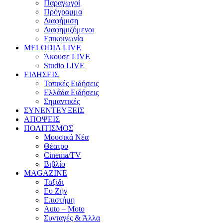
Παραγωγοί
Πρόγραμμα
Διαφήμιση
Διαφημιζόμενοι
Επικοινωνία
MELODIA LIVE
Άκουσε LIVE
Studio LIVE
ΕΙΔΗΣΕΙΣ
Τοπικές Ειδήσεις
Ελλάδα Ειδήσεις
Σημαντικές
ΣΥΝΕΝΤΕΥΞΕΙΣ
ΑΠΟΨΕΙΣ
ΠΟΛΙΤΙΣΜΟΣ
Μουσικά Νέα
Θέατρο
Cinema/TV
Βιβλίο
MAGAZINE
Ταξίδι
Ευ Ζην
Επιστήμη
Auto – Moto
Συνταγές & Άλλα