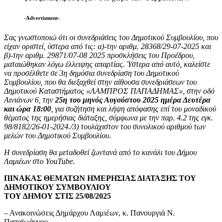
-Advertisment-
Σας γνωστοποιώ ότι οι συνεδριάσεις του Δημοτικού Συμβουλίου, που
είχαν οριστεί, ύστερα από τις: α)-την αριθμ. 28368/29-07-2025 και
β)-την αριθμ. 29871/07-08 2025 προσκλήσεις του Προέδρου,
ματαιώθηκαν λόγω έλλειψης απαρτίας. Ύστερα από αυτό, καλείστε
να προσέλθετε σε 3η δημόσια συνεδρίαση του Δημοτικού
Συμβουλίου, που θα διεξαχθεί στην αίθουσα συνεδριάσεων του
Δημοτικού Καταστήματος «ΛΑΜΠΡΟΣ ΠΑΠΑΔΗΜΑΣ», στην οδό
Αινιάνων 6, την
25η του μηνός Αυγούστου 2025 ημέρα Δευτέρα
και ώρα 18:00
, για συζήτηση και λήψη απόφασης επί του μοναδικού
θέματος της ημερήσιας διάταξης, σύμφωνα με την παρ. 4.2 της εγκ.
98/8182/26-01-2024./3) τουλάχιστον του συνολικού αριθμού των
μελών του Δημοτικού Συμβουλίου.
Η συνεδρίαση θα μεταδοθεί ζωντανά από το κανάλι του Δήμου
Λαμιέων στο YouTube.
ΠΙΝΑΚΑΣ ΘΕΜΑΤΩΝ ΗΜΕΡΗΣΙΑΣ ΔΙΑΤΑΞΗΣ ΤΟΥ
ΔΗΜΟΤΙΚΟΥ ΣΥΜΒΟΥΛΙΟΥ
ΤΟΥ ΔΗΜΟΥ ΣΤΙΣ 25/08/2025
– Ανακοινώσεις Δημάρχου Λαμιέων, κ. Πανουργιά Ν.
Παπαϊωάννου.