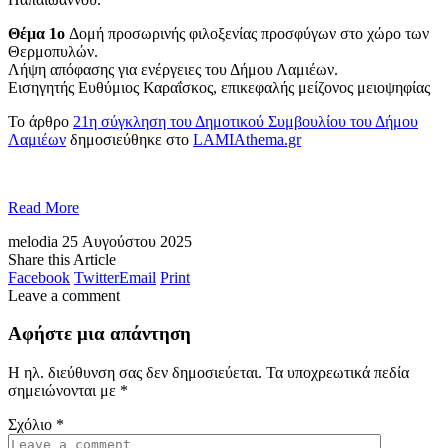
Θέμα 1ο
Δομή προσωρινής φιλοξενίας προσφύγων στο χώρο των
Θερμοπυλών.
Λήψη απόφασης για ενέργειες του Δήμου Λαμιέων.
Εισηγητής Ευθύμιος Καραΐσκος, επικεφαλής μείζονος μειοψηφίας
Το άρθρο
21η σύγκληση του Δημοτικού Συμβουλίου του Δήμου
Λαμιέων
δημοσιεύθηκε στο
LAMIAthema.gr
Read More
melodia
25 Αυγούστου 2025
Share this Article
Facebook
Twitter
Email
Print
Leave a comment
Αφήστε μια απάντηση
Η ηλ. διεύθυνση σας δεν δημοσιεύεται.
Τα υποχρεωτικά πεδία
σημειώνονται με
*
Σχόλιο
*