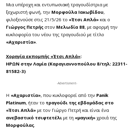
Μια υπέροχη και εντυπωσιακή τραγουδίστρια με
ξεχωριστή φωνή, την
Μορφούλα Ιακωβίδου
,
φιλοξενούσε στις 21/5/26 το
«Έτσι Απλά»
και ο
Γιώργος Πετρής
στον
Μελωδία 88
, με αφορμή την
κυκλοφορία του νέου της τραγουδιού με τίτλο
«Αχαριστία»
.
Χορηγία εκπομπής «Έτσι Απλά»
:
ΗΡΩΝ στην Λαμία (Καραγιαννοπούλου 8/τηλ: 22311-
81582-3)
-Advertisment-
Η
«Αχαριστία»
, που κυκλοφορεί από την
Panik
Platinum
, ήταν το
τραγούδι της εβδομάδας στο
«Έτσι Απλά»
με τον Γιώργο Πετρή και είναι ένα
ανεβαστικό τσιφτετέλι
με τη
«μαγική»
χροιά της
Μορφούλας
.