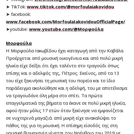
➤ TikTok:
www.tiktok.com/@morfoulaiakovidou
➤ facebook:
www.facebook.com/MorfoulaIakovidouOfficialPage/
➤youtube:
www.youtube.com/@Μορφούλα
Μορφούλα
Η Μορφούλα Ιακωβίδου έχει καταγωγή από την Καβάλα.
Προέρχεται από μουσική οικογένεια και από πολύ μικρή
ηλικία είχε δείξει ότι έχει ταλέντο στο τραγούδι όπως
επίσης και ο αδελφός της, Πέτρος. Εκείνος, από τα 13
του είχε ξεκινήσει τη μουσική του πορεία και το ίδιο
παράδειγμα ακολούθησε και η αδελφή, του με αποτέλεσμα
να τραγουδάνε όλη μέρα στο σπίτι. Τα πρώτα
επαγγελματικά της βήματα τα έκανε σε πολύ μικρή ηλικία,
αφού ήταν μόλις 17 ετών όταν ξεκίνησε να εμφανίζεται
σε νυχτερινά μαγαζιά. από μικρή είχε ανακαλύψει το
πάθος της για τη μουσική. Η επίσημη είσοδός της στη
μουσική βιομηχανία γίνεται τον Νοέμβριο του 2019 με