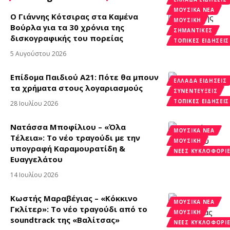
ΜΟΥΣΙΚΆ ΝΈΑ
Ο Γιάννης Κότσιρας στα Καμένα
ΜΟΥΣΙΚΗ
Βούρλα για τα 30 χρόνια της
ΣΗΜΑΝΤΙΚΈΣ
δισκογραφικής του πορείας
ΤΟΠΙΚΈΣ ΕΙΔΉΣΕΙΣ
5 Αυγούστου 2026
Επίδομα Παιδιού Α21: Πότε θα μπουν
ΕΛΛΆΔΑ ΕΙΔΉΣΕΙΣ
τα χρήματα στους λογαριασμούς
ΣΥΝΕΝΤΕΎΞΕΙΣ
ΤΟΠΙΚΈΣ ΕΙΔΉΣΕΙΣ
28 Ιουλίου 2026
Νατάσσα Μποφίλιου – «Όλα
ΜΟΥΣΙΚΆ ΝΈΑ
Τέλεια»: Το νέο τραγούδι με την
ΜΟΥΣΙΚΗ
υπογραφή Καραμουρατίδη &
ΝΈΕΣ ΚΥΚΛΟΦΟΡΊ
Ευαγγελάτου
14 Ιουλίου 2026
Κωστής Μαραβέγιας – «Κόκκινο
ΜΟΥΣΙΚΆ ΝΈΑ
Γκλίτερ»: Το νέο τραγούδι από το
ΜΟΥΣΙΚΗ
soundtrack της «Βαλίτσας»
ΝΈΕΣ ΚΥΚΛΟΦΟΡΊ