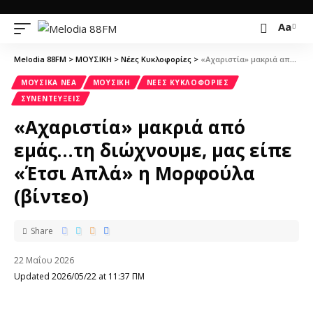
Aa
Melodia 88FM
>
ΜΟΥΣΙΚΗ
>
Νέες Κυκλοφορίες
>
«Αχαριστία» μακριά από εμάς…τη διώχνουμε, μας είπε «Έτσι Απλά» η Μορφούλα (βίντεο)
ΜΟΥΣΙΚΆ ΝΈΑ
ΜΟΥΣΙΚΗ
ΝΈΕΣ ΚΥΚΛΟΦΟΡΊΕΣ
ΣΥΝΕΝΤΕΎΞΕΙΣ
«Αχαριστία» μακριά από
εμάς…τη διώχνουμε, μας είπε
«Έτσι Απλά» η Μορφούλα
(βίντεο)
Share
22 Μαΐου 2026
Updated 2026/05/22 at 11:37 ΠΜ