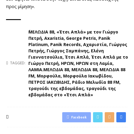
προς μίμηση».
΄ΜΕΛΩΔΙΑ 88
,
«Έτσι Απλά» με τον Γιώργο
Πετρή
,
Axaristia
,
George Petris
,
Panik
Platinum
,
Panik Records
,
Αχαριστία
,
Γιώργος
Πετρής
,
Γιώργος Σαμπάνης
,
Ελένη
Γιαννατσούλια
,
Έτσι Απλά
,
Έτσι Απλά με το
Γιώργο Πετρή
,
ΗΡΩΝ
,
ΗΡΩΝ στη Λαμία
,
TAGGED:
ΛΑΜΙΑ.ΜΕΛΩΔΙΑ 88
,
ΜΕΛΩΔΙΑ 88
,
ΜΕΛΩΔΙΑ 88
FM
,
Μορφούλα
,
Μορφούλα Ιακωβίδου
,
ΠΕΤΡΟΣ ΙΑΚΩΒΙΔΗΣ
,
Ράδιο Μελωδία 88 FM
,
τραγούδι της εβδομάδας
,
τραγούδι της
εβδομάδας στο «Έτσι Απλά»
Facebook