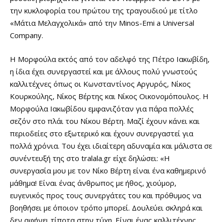
την κυκλοφορία του πρώτου της τραγουδιού με τίτλο
«Μάτια Μελαγχολικά» από την Minos-Emi a Universal
Company.
Η Μορφούλα εκτός από τον αδελφό της Πέτρο Ιακωβίδη,
η ίδια έχει συνεργαστεί και με άλλους πολύ γνωστούς
καλλιτέχνες όπως οι Κωνσταντίνος Αργυρός, Νίκος
Κουρκούλης, Νίκος Βέρτης και Νίκος Οικονομόπουλος. Η
Μορφούλα Ιακωβίδου εμφανιζόταν για πάρα πολλές
σεζόν στο πλάι του Νίκου Βέρτη. Μαζί έχουν κάνει και
περιοδείες στο εξωτερικό και έχουν συνεργαστεί για
πολλά χρόνια. Του έχει ιδιαίτερη αδυναμία και μάλιστα σε
συνέντευξή της στο tralala.gr είχε δηλώσει: «Η
συνεργασία μου με τον Νίκο Βέρτη είναι ένα καθημερινό
μάθημα! Είναι ένας άνθρωπος με ήθος, χιούμορ,
ευγενικός προς τους συνεργάτες του και πρόθυμος να
βοηθήσει με όποιον τρόπο μπορεί. Δουλεύει σκληρά και
δεν αφήνει τίποτα στην τύχη. Είναι ένας καλλιτέχνης