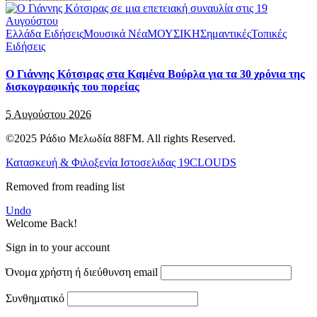
Ελλάδα Ειδήσεις
Μουσικά Νέα
ΜΟΥΣΙΚΗ
Σημαντικές
Τοπικές
Ειδήσεις
Ο Γιάννης Κότσιρας στα Καμένα Βούρλα για τα 30 χρόνια της
δισκογραφικής του πορείας
5 Αυγούστου 2026
©2025 Ράδιο Μελωδία 88FM. All rights Reserved.
Κατασκευή & Φιλοξενία Ιστοσελιδας 19CLOUDS
Removed from reading list
Undo
Welcome Back!
Sign in to your account
Όνομα χρήστη ή διεύθυνση email
Συνθηματικό