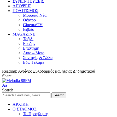
ΣΥΝΕΝΤΕΥΞΕΙΣ
ΑΠΟΨΕΙΣ
ΠΟΛΙΤΙΣΜΟΣ
Μουσικά Νέα
Θέατρο
Cinema/TV
Βιβλίο
MAGAZINE
Ταξίδι
Ευ Ζην
Επιστήμη
Auto – Moto
Συνταγές & Άλλα
Εδώ Γελάμε
Reading:
Αγρίνιο: Ξυλοδαρμός μαθήτριας Δ’ δημοτικού
Share
Aa
Search
ΑΡΧΙΚΗ
Ο ΣΤΑΘΜΟΣ
Το Προφίλ μας