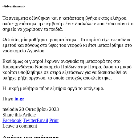
-Advertisment-
Τα πνεύματα οξύνθηκαν και η κατάσταση βγήκε εκτός ελέγχου,
οπότε χρειάστηκε η επέμβαση πέντε δασκάλων που έσπευσαν στο
σημείο να χωρίσουν τα παιδιά.
Ωστόσο, μία μαθήτρια τραυματίστηκε. Το κορίτσι είχε επεισόδια
εμετού και πόνους στο ύψος του νεφρού κι έτσι μεταφέρθηκε στο
νοσοκομείο Αγρινίου.
Εκεί όμως οι γιατροί έκριναν αναγκαία τη μεταφορά της στο
Καραμανδάνειο Νοσοκομείο Παίδων στην Πάτρα, όπου το μικρό
κορίτσι υποβλήθηκε σε σειρά εξετάσεων για να διαπιστωθεί αν
υπήρχε ρήξη οργάνου, το οποίο ευτυχώς αποκλείστηκε.
Η μικρή μαθήτρια πήρε εξιτήριο αργά το απόγευμα.
Πηγή
in.gr
melodia
20 Οκτωβρίου 2023
Share this Article
Facebook
Twitter
Email
Print
Leave a comment
Αφήστε μια απάντηση