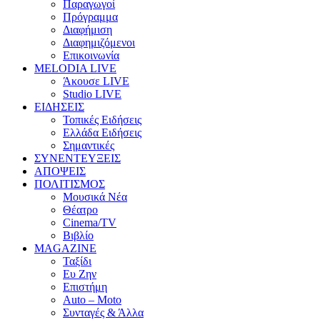
Παραγωγοί
Πρόγραμμα
Διαφήμιση
Διαφημιζόμενοι
Επικοινωνία
MELODIA LIVE
Άκουσε LIVE
Studio LIVE
ΕΙΔΗΣΕΙΣ
Τοπικές Ειδήσεις
Ελλάδα Ειδήσεις
Σημαντικές
ΣΥΝΕΝΤΕΥΞΕΙΣ
ΑΠΟΨΕΙΣ
ΠΟΛΙΤΙΣΜΟΣ
Μουσικά Νέα
Θέατρο
Cinema/TV
Βιβλίο
MAGAZINE
Ταξίδι
Ευ Ζην
Επιστήμη
Auto – Moto
Συνταγές & Άλλα