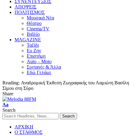
ΣΥΝΕΝΤΕΥΞΕΙΣ
ΑΠΟΨΕΙΣ
ΠΟΛΙΤΙΣΜΟΣ
Μουσικά Νέα
Θέατρο
Cinema/TV
Βιβλίο
MAGAZINE
Ταξίδι
Ευ Ζην
Επιστήμη
Auto – Moto
Συνταγές & Άλλα
Εδώ Γελάμε
Reading:
Αναδρομική Έκθεση Ζωγραφικής του Λαμιώτη Βασίλη
Σίμου στη Σύρο
Share
Aa
Search
ΑΡΧΙΚΗ
Ο ΣΤΑΘΜΟΣ