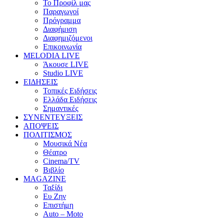
Το Προφίλ μας
Παραγωγοί
Πρόγραμμα
Διαφήμιση
Διαφημιζόμενοι
Επικοινωνία
MELODIA LIVE
Άκουσε LIVE
Studio LIVE
ΕΙΔΗΣΕΙΣ
Τοπικές Ειδήσεις
Ελλάδα Ειδήσεις
Σημαντικές
ΣΥΝΕΝΤΕΥΞΕΙΣ
ΑΠΟΨΕΙΣ
ΠΟΛΙΤΙΣΜΟΣ
Μουσικά Νέα
Θέατρο
Cinema/TV
Βιβλίο
MAGAZINE
Ταξίδι
Ευ Ζην
Επιστήμη
Auto – Moto