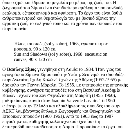
όπου έζησε και έδρασε το μεγαλύτερο μέρος της ζωής του. Η
ζωγραφική του Σίμου είναι ένα ιδιαίτερο αμάλγαμα που συνδυάζει
ρεαλισμό, εξπρεσιονισμό και αφαίρεση. Το έργο του είναι βαθιά
ανθρωποκεντρικό και θεματολογία του με βασικό άξονας την
αγροτική ζωή, το ελληνικό τοπίο και τα χρόνια των σπουδών του
στην Ισπανία.
Ήλιος και σκιές (sol y sobre), 1968, εγκαυστική σε
μουσαμά, 90 x 120 εκ.
Sun and Shadows (sol y sobre), 1968, encaustic on
canvas, 90 x 120 cm
Ο
Βασίλης Σίμος
γεννήθηκε στη Λαμία το 1934. Ήταν γιος του
αγιογράφου Σίμωνα Σίμου από την Υπάτη. Ξεκίνησε να σπουδάζει
στην Ανωτάτη Σχολή Καλών Τεχνών της Αθήνας (1952-1955) με
δάσκαλο τον Γιάννη Μόραλη. Το 1955, με υποτροφία της ισπανικής
κυβέρνησης, συνέχισε τις σπουδές του στη Βασιλική Ακαδημία
Καλών Τεχνών του Σαν Φερνάντο στη Μαδρίτη (1955-1960),
μαθητεύοντας κοντά στον Joaquín Valverde Lasarte. Το 1960
επέστρεψε στην Ελλάδα και ολοκλήρωσε τις σπουδές του στην
ΑΣΚΤ λαμβάνοντας δίπλωμα Ζωγραφικής και Θεωρητικών και
Ιστορικών σπουδών (1960-1961). Από το 1963 έως το 1987
εργάστηκε ως καθηγητής καλλιτεχνικού σχεδίου στη
δευτεροβάθμια εκπαίδευση στη Λαμία. Παρουσίασε το έργο του