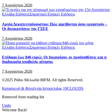
7 Αυγούστου 2026
Ελλάδα Ειδήσεις
Σημαντικές
Τοπικές Ειδήσεις
Αργία Δεκαπενταύγουστου: Πώς αμείβονται όσοι εργαστούν –
Οι διευκρινίσεις της ΓΣΕΕ
7 Αυγούστου 2026
Ελλάδα Ειδήσεις
Σημαντικές
Τοπικές Ειδήσεις
Επίδομα έως 846 ευρώ: Οι δικαιούχοι, οι προϋποθέσεις και η
διαδικασία υποβολής αίτησης
7 Αυγούστου 2026
©2025 Ράδιο Μελωδία 88FM. All rights Reserved.
Κατασκευή & Φιλοξενία Ιστοσελιδας 19CLOUDS
Removed from reading list
Undo
Welcome Back!