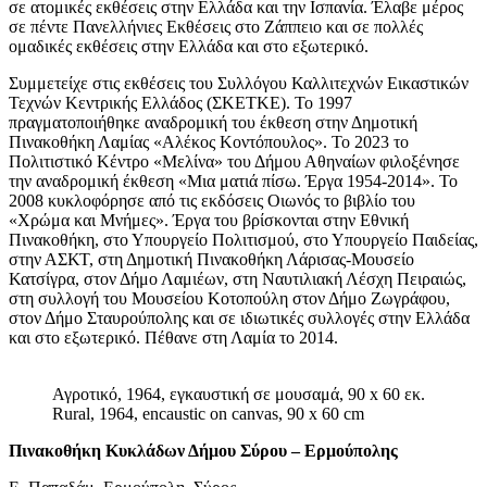
σε ατομικές εκθέσεις στην Ελλάδα και την Ισπανία. Έλαβε μέρος
σε πέντε Πανελλήνιες Εκθέσεις στο Ζάππειο και σε πολλές
ομαδικές εκθέσεις στην Ελλάδα και στο εξωτερικό.
Συμμετείχε στις εκθέσεις του Συλλόγου Καλλιτεχνών Εικαστικών
Τεχνών Κεντρικής Ελλάδος (ΣΚΕΤΚΕ). Το 1997
πραγματοποιήθηκε αναδρομική του έκθεση στην Δημοτική
Πινακοθήκη Λαμίας «Αλέκος Κοντόπουλος». Το 2023 το
Πολιτιστικό Κέντρο «Μελίνα» του Δήμου Αθηναίων φιλοξένησε
την αναδρομική έκθεση «Μια ματιά πίσω. Έργα 1954-2014». Το
2008 κυκλοφόρησε από τις εκδόσεις Οιωνός το βιβλίο του
«Χρώμα και Μνήμες». Έργα του βρίσκονται στην Εθνική
Πινακοθήκη, στο Υπουργείο Πολιτισμού, στο Υπουργείο Παιδείας,
στην ΑΣΚΤ, στη Δημοτική Πινακοθήκη Λάρισας-Μουσείο
Κατσίγρα, στον Δήμο Λαμιέων, στη Ναυτιλιακή Λέσχη Πειραιώς,
στη συλλογή του Μουσείου Κοτοπούλη στον Δήμο Ζωγράφου,
στον Δήμο Σταυρούπολης και σε ιδιωτικές συλλογές στην Ελλάδα
και στο εξωτερικό. Πέθανε στη Λαμία το 2014.
Αγροτικό, 1964, εγκαυστική σε μουσαμά, 90 x 60 εκ.
Rural, 1964, encaustic on canvas, 90 x 60 cm
Πινακοθήκη Κυκλάδων Δήμου Σύρου – Ερμούπολης