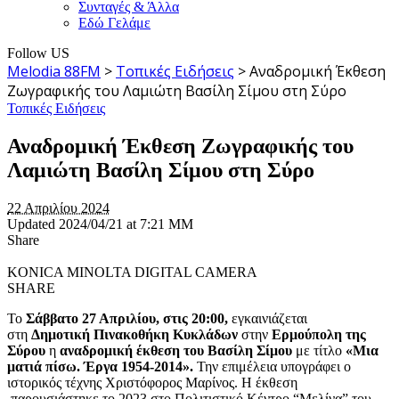
Συνταγές & Άλλα
Εδώ Γελάμε
Follow US
Melodia 88FM
>
Τοπικές Ειδήσεις
>
Αναδρομική Έκθεση
Ζωγραφικής του Λαμιώτη Βασίλη Σίμου στη Σύρο
Τοπικές Ειδήσεις
Αναδρομική Έκθεση Ζωγραφικής του
Λαμιώτη Βασίλη Σίμου στη Σύρο
22 Απριλίου 2024
Updated 2024/04/21 at 7:21 ΜΜ
Share
KONICA MINOLTA DIGITAL CAMERA
SHARE
Το
Σάββατο 27 Απριλίου, στις 20:00,
εγκαινιάζεται
στη
Δημοτική Πινακοθήκη Κυκλάδων
στην
Ερμούπολη της
Σύρου
η
αναδρομική έκθεση του Βασίλη Σίμου
με τίτλο
«Μια
ματιά πίσω. Έργα 1954-2014».
Την επιμέλεια υπογράφει ο
ιστορικός τέχνης Χριστόφορος Μαρίνος. Η έκθεση
παρουσιάστηκε το 2023 στο Πολιτιστικό Κέντρο “Μελίνα” του