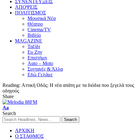
ΣΥΝΕΝΤΕΥΞΕΙΣ
ΑΠΟΨΕΙΣ
ΠΟΛΙΤΙΣΜΟΣ
Μουσικά Νέα
Θέατρο
Cinema/TV
Βιβλίο
MAGAZINE
Ταξίδι
Ευ Ζην
Επιστήμη
Auto – Moto
Συνταγές & Άλλα
Εδώ Γελάμε
Reading:
Αττική Οδός: Η νέα απάτη με τα διόδια που ξεγελά τους
οδηγούς
Share
Aa
Search
ΑΡΧΙΚΗ
Ο ΣΤΑΘΜΟΣ