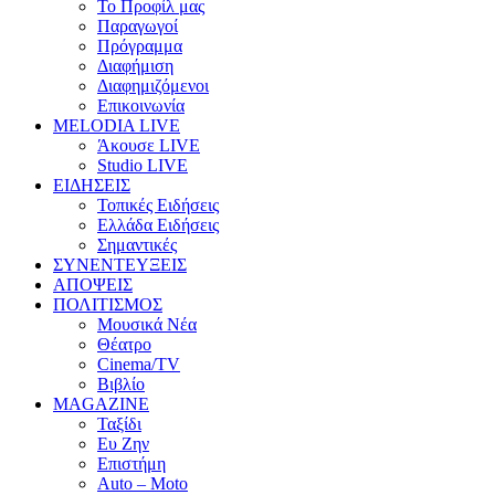
Το Προφίλ μας
Παραγωγοί
Πρόγραμμα
Διαφήμιση
Διαφημιζόμενοι
Επικοινωνία
MELODIA LIVE
Άκουσε LIVE
Studio LIVE
ΕΙΔΗΣΕΙΣ
Τοπικές Ειδήσεις
Ελλάδα Ειδήσεις
Σημαντικές
ΣΥΝΕΝΤΕΥΞΕΙΣ
ΑΠΟΨΕΙΣ
ΠΟΛΙΤΙΣΜΟΣ
Μουσικά Νέα
Θέατρο
Cinema/TV
Βιβλίο
MAGAZINE
Ταξίδι
Ευ Ζην
Επιστήμη
Auto – Moto