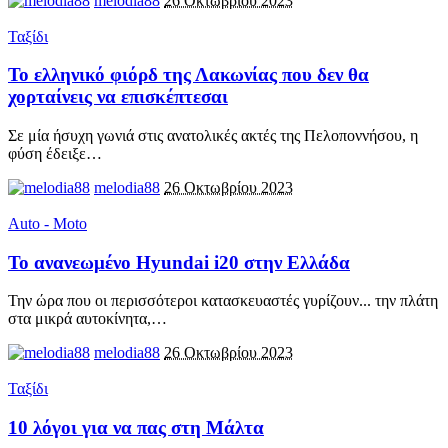
melodia88
26 Οκτωβρίου 2023
Ταξίδι
Το ελληνικό φιόρδ της Λακωνίας που δεν θα
χορταίνεις να επισκέπτεσαι
Σε μία ήσυχη γωνιά στις ανατολικές ακτές της Πελοποννήσου, η
φύση έδειξε
…
melodia88
26 Οκτωβρίου 2023
Auto - Moto
Το ανανεωμένο Hyundai i20 στην Ελλάδα
Την ώρα που οι περισσότεροι κατασκευαστές γυρίζουν... την πλάτη
στα μικρά αυτοκίνητα,
…
melodia88
26 Οκτωβρίου 2023
Ταξίδι
10 λόγοι για να πας στη Μάλτα