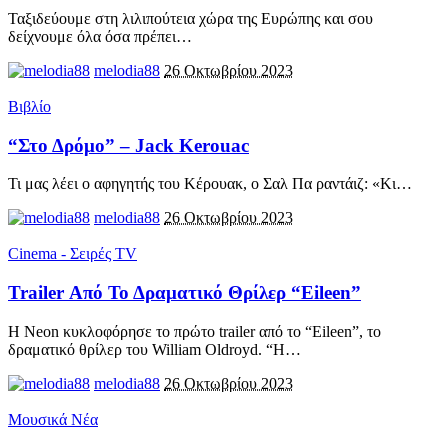
Ταξιδεύουμε στη λιλιπούτεια χώρα της Ευρώπης και σου
δείχνουμε όλα όσα πρέπει
…
melodia88
26 Οκτωβρίου 2023
Βιβλίο
“Στο Δρόμο” – Jack Kerouac
Τι μας λέει ο αφηγητής του Κέρουακ, ο Σαλ Πα ραντάιζ: «Κι
…
melodia88
26 Οκτωβρίου 2023
Cinema - Σειρές TV
Trailer Από Το Δραματικό Θρίλερ “Eileen”
Η Neon κυκλοφόρησε το πρώτο trailer από το “Eileen”, το
δραματικό θρίλερ του William Oldroyd. “Η
…
melodia88
26 Οκτωβρίου 2023
Μουσικά Νέα