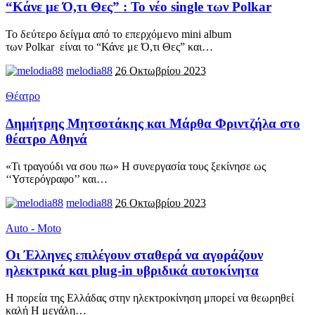
“Κάνε με Ό,τι Θες” : Το νέο single των Polkar
Το δεύτερο δείγμα από το επερχόμενο mini album
των Polkar είναι το “Κάνε με Ό,τι Θες” και
…
melodia88
26 Οκτωβρίου 2023
Θέατρο
Δημήτρης Μητσοτάκης και Μάρθα Φριντζήλα στο
θέατρο Αθηνά
«Τι τραγούδι να σου πω» Η συνεργασία τους ξεκίνησε ως
‘‘Υστερόγραφο’’ και
…
melodia88
26 Οκτωβρίου 2023
Auto - Moto
Οι Έλληνες επιλέγουν σταθερά να αγοράζουν
ηλεκτρικά και plug-in υβριδικά αυτοκίνητα
Η πορεία της Ελλάδας στην ηλεκτροκίνηση μπορεί να θεωρηθεί
καλή Η μεγάλη
…