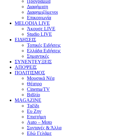
Πρόγραμμα
Διαφήμιση
Διαφημιζόμενοι
Επικοινωνία
MELODIA LIVE
Άκουσε LIVE
Studio LIVE
ΕΙΔΗΣΕΙΣ
Τοπικές Ειδήσεις
Ελλάδα Ειδήσεις
Σημαντικές
ΣΥΝΕΝΤΕΥΞΕΙΣ
ΑΠΟΨΕΙΣ
ΠΟΛΙΤΙΣΜΟΣ
Μουσικά Νέα
Θέατρο
Cinema/TV
Βιβλίο
MAGAZINE
Ταξίδι
Ευ Ζην
Επιστήμη
Auto – Moto
Συνταγές & Άλλα
Εδώ Γελάμε