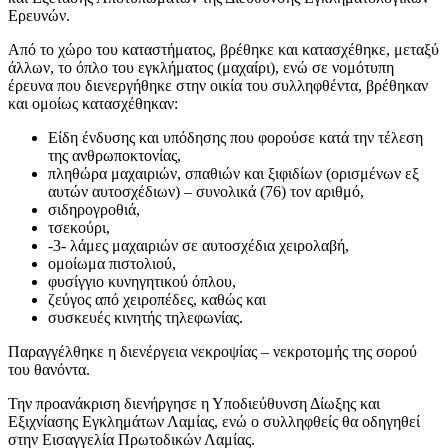
Ερευνών.
Από το χώρο του καταστήματος, βρέθηκε και κατασχέθηκε, μεταξύ
άλλων, το όπλο του εγκλήματος (μαχαίρι), ενώ σε νομότυπη
έρευνα που διενεργήθηκε στην οικία του συλληφθέντα, βρέθηκαν
και ομοίως κατασχέθηκαν:
Είδη ένδυσης και υπόδησης που φορούσε κατά την τέλεση
της ανθρωποκτονίας,
πληθώρα μαχαιριών, σπαθιών και ξιφιδίων (ορισμένων εξ
αυτών αυτοσχέδιων) – συνολικά (76) τον αριθμό,
σιδηρογροθιά,
τσεκούρι,
-3- λάμες μαχαιριών σε αυτοσχέδια χειρολαβή,
ομοίωμα πιστολιού,
φυσίγγιο κυνηγητικού όπλου,
ζεύγος από χειροπέδες, καθώς και
συσκευές κινητής τηλεφωνίας.
Παραγγέλθηκε η διενέργεια νεκροψίας – νεκροτομής της σορού
του θανόντα.
Την προανάκριση διενήργησε η Υποδιεύθυνση Δίωξης και
Εξιχνίασης Εγκλημάτων Λαμίας, ενώ ο συλληφθείς θα οδηγηθεί
στην Εισαγγελία Πρωτοδικών Λαμίας.