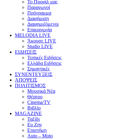
Το Προφίλ μας
Παραγωγοί
Πρόγραμμα
Διαφήμιση
Διαφημιζόμενοι
Επικοινωνία
MELODIA LIVE
Άκουσε LIVE
Studio LIVE
ΕΙΔΗΣΕΙΣ
Τοπικές Ειδήσεις
Ελλάδα Ειδήσεις
Σημαντικές
ΣΥΝΕΝΤΕΥΞΕΙΣ
ΑΠΟΨΕΙΣ
ΠΟΛΙΤΙΣΜΟΣ
Μουσικά Νέα
Θέατρο
Cinema/TV
Βιβλίο
MAGAZINE
Ταξίδι
Ευ Ζην
Επιστήμη
Auto – Moto