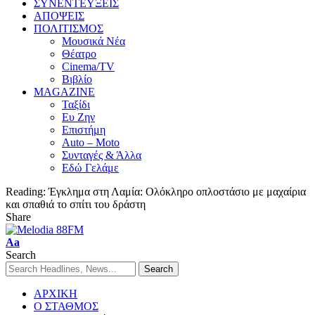
ΣΥΝΕΝΤΕΥΞΕΙΣ
ΑΠΟΨΕΙΣ
ΠΟΛΙΤΙΣΜΟΣ
Μουσικά Νέα
Θέατρο
Cinema/TV
Βιβλίο
MAGAZINE
Ταξίδι
Ευ Ζην
Επιστήμη
Auto – Moto
Συνταγές & Άλλα
Εδώ Γελάμε
Reading:
Έγκλημα στη Λαμία: Ολόκληρο οπλοστάσιο με μαχαίρια
και σπαθιά το σπίτι του δράστη
Share
Aa
Search
ΑΡΧΙΚΗ
Ο ΣΤΑΘΜΟΣ