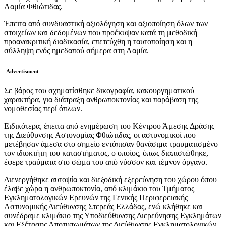
Λαμία Φθιώτιδας.
Έπειτα από συνδυαστική αξιολόγηση και αξιοποίηση όλων των
στοιχείων και δεδομένων που προέκυψαν κατά τη μεθοδική
προανακριτική διαδικασία, επετεύχθη η ταυτοποίηση και η
σύλληψη ενός ημεδαπού σήμερα στη Λαμία.
-Advertisment-
Σε βάρος του σχηματίσθηκε δικογραφία, κακουργηματικού
χαρακτήρα, για διάπραξη ανθρωποκτονίας και παράβαση της
νομοθεσίας περί όπλων.
Ειδικότερα, έπειτα από ενημέρωση του Κέντρου Άμεσης Δράσης
της Διεύθυνσης Αστυνομίας Φθιώτιδας, οι αστυνομικοί που
μετέβησαν άμεσα στο σημείο εντόπισαν θανάσιμα τραυματισμένο
τον ιδιοκτήτη του καταστήματος, ο οποίος, όπως διαπιστώθηκε,
έφερε τραύματα στο σώμα του από νύσσον και τέμνον όργανο.
Διενεργήθηκε αυτοψία και διεξοδική εξερεύνηση του χώρου όπου
έλαβε χώρα η ανθρωποκτονία, από κλιμάκιο του Τμήματος
Εγκληματολογικών Ερευνών της Γενικής Περιφερειακής
Αστυνομικής Διεύθυνσης Στερεάς Ελλάδας, ενώ κλήθηκε και
συνέδραμε κλιμάκιο της Υποδιεύθυνσης Διερεύνησης Εγκλημάτων
και Εξέτασης Αποτυπωμάτων της Διεύθυνσης Εγκληματολογικών