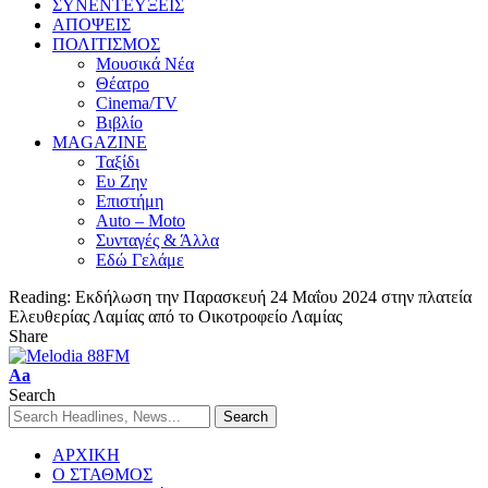
ΣΥΝΕΝΤΕΥΞΕΙΣ
ΑΠΟΨΕΙΣ
ΠΟΛΙΤΙΣΜΟΣ
Μουσικά Νέα
Θέατρο
Cinema/TV
Βιβλίο
MAGAZINE
Ταξίδι
Ευ Ζην
Επιστήμη
Auto – Moto
Συνταγές & Άλλα
Εδώ Γελάμε
Reading:
Εκδήλωση την Παρασκευή 24 Μαΐου 2024 στην πλατεία
Ελευθερίας Λαμίας από το Οικοτροφείο Λαμίας
Share
Aa
Search
ΑΡΧΙΚΗ
Ο ΣΤΑΘΜΟΣ