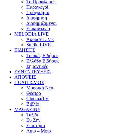
Το Προφίλ μας
Παραγωγοί
Πρόγραμμα
Διαφήμιση
Διαφημιζόμενοι
Επικοινωνία
MELODIA LIVE
Άκουσε LIVE
Studio LIVE
ΕΙΔΗΣΕΙΣ
Τοπικές Ειδήσεις
Ελλάδα Ειδήσεις
Σημαντικές
ΣΥΝΕΝΤΕΥΞΕΙΣ
ΑΠΟΨΕΙΣ
ΠΟΛΙΤΙΣΜΟΣ
Μουσικά Νέα
Θέατρο
Cinema/TV
Βιβλίο
MAGAZINE
Ταξίδι
Ευ Ζην
Επιστήμη
Auto – Moto