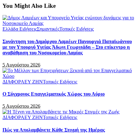
You Might Also Like
Ελλάδα Ειδήσεις
Σημαντικές
Τοπικές Ειδήσεις
Συνάντηση του Δημάρχου Λαμιέων Πανουργιά Παπαϊωάννου
με τον Υπουργό Υγείας Άδωνι Γεωργιάδη – Στο επίκεντρο η
αναβάθμιση του Νοσοκομείου Λαμίας
5 Αυγούστου 2026
ΔΙΑΦΟΡΑ
ΕΥ ΖΗΝ
Τοπικές Ειδήσεις
Ο Σύγχρονος Επαγγελματικός Χώρος του Αύριο
5 Αυγούστου 2026
ΔΙΑΦΟΡΑ
ΕΥ ΖΗΝ
Τοπικές Ειδήσεις
Πώς να Απολαμβάνετε Κάθε Στιγμή της Ημέρας