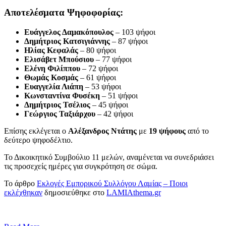
Αποτελέσματα Ψηφοφορίας:
Ευάγγελος Δαμακόπουλος
– 103 ψήφοι
Δημήτριος Κατσιγιάννης
– 87 ψήφοι
Ηλίας Κεφαλάς
– 80 ψήφοι
Ελισάβετ Μπούσιου
– 77 ψήφοι
Ελένη Φιλίππου
– 72 ψήφοι
Θωμάς Κοσμάς
– 61 ψήφοι
Ευαγγελία Λιάπη
– 53 ψήφοι
Κωνσταντίνα Φυσέκη
– 51 ψήφοι
Δημήτριος Τσέλιος
– 45 ψήφοι
Γεώργιος Ταξιάρχου
– 42 ψήφοι
Επίσης εκλέγεται ο
Αλέξανδρος Ντάτης
με
19 ψήφους
από το
δεύτερο ψηφοδέλτιο.
Το Δικοικητικό Συμβούλιο 11 μελών, αναμένεται να συνεδριάσει
τις προσεχείς ημέρες για συγκρότηση σε σώμα.
Το άρθρο
Εκλογές Εμπορικού Συλλόγου Λαμίας – Ποιοι
εκλέχθηκαν
δημοσιεύθηκε στο
LAMIAthema.gr