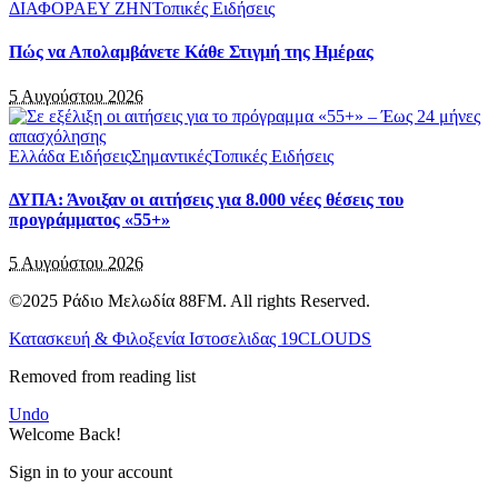
ΔΙΑΦΟΡΑ
ΕΥ ΖΗΝ
Τοπικές Ειδήσεις
Πώς να Απολαμβάνετε Κάθε Στιγμή της Ημέρας
5 Αυγούστου 2026
Ελλάδα Ειδήσεις
Σημαντικές
Τοπικές Ειδήσεις
ΔΥΠΑ: Άνοιξαν οι αιτήσεις για 8.000 νέες θέσεις του
προγράμματος «55+»
5 Αυγούστου 2026
©2025 Ράδιο Μελωδία 88FM. All rights Reserved.
Κατασκευή & Φιλοξενία Ιστοσελιδας 19CLOUDS
Removed from reading list
Undo
Welcome Back!
Sign in to your account