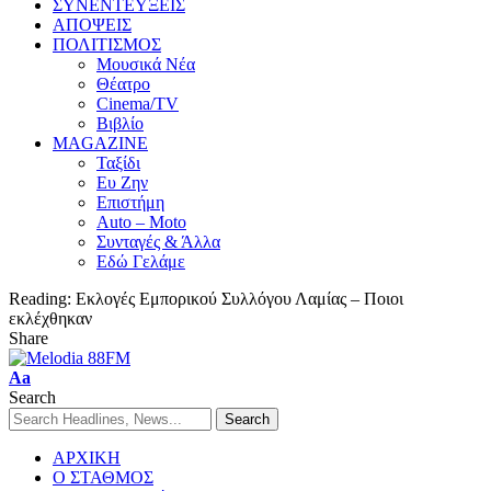
ΣΥΝΕΝΤΕΥΞΕΙΣ
ΑΠΟΨΕΙΣ
ΠΟΛΙΤΙΣΜΟΣ
Μουσικά Νέα
Θέατρο
Cinema/TV
Βιβλίο
MAGAZINE
Ταξίδι
Ευ Ζην
Επιστήμη
Auto – Moto
Συνταγές & Άλλα
Εδώ Γελάμε
Reading:
Εκλογές Εμπορικού Συλλόγου Λαμίας – Ποιοι
εκλέχθηκαν
Share
Aa
Search
ΑΡΧΙΚΗ
Ο ΣΤΑΘΜΟΣ