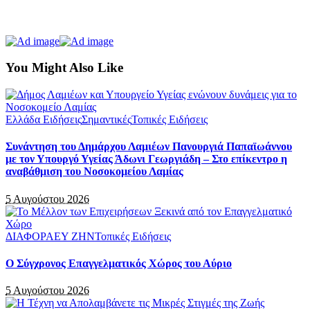
You Might Also Like
Ελλάδα Ειδήσεις
Σημαντικές
Τοπικές Ειδήσεις
Συνάντηση του Δημάρχου Λαμιέων Πανουργιά Παπαϊωάννου
με τον Υπουργό Υγείας Άδωνι Γεωργιάδη – Στο επίκεντρο η
αναβάθμιση του Νοσοκομείου Λαμίας
5 Αυγούστου 2026
ΔΙΑΦΟΡΑ
ΕΥ ΖΗΝ
Τοπικές Ειδήσεις
Ο Σύγχρονος Επαγγελματικός Χώρος του Αύριο
5 Αυγούστου 2026