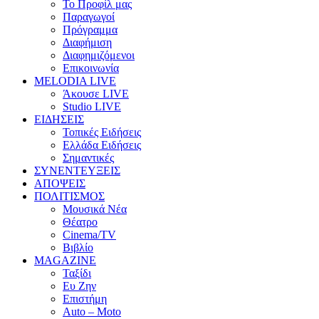
Το Προφίλ μας
Παραγωγοί
Πρόγραμμα
Διαφήμιση
Διαφημιζόμενοι
Επικοινωνία
MELODIA LIVE
Άκουσε LIVE
Studio LIVE
ΕΙΔΗΣΕΙΣ
Τοπικές Ειδήσεις
Ελλάδα Ειδήσεις
Σημαντικές
ΣΥΝΕΝΤΕΥΞΕΙΣ
ΑΠΟΨΕΙΣ
ΠΟΛΙΤΙΣΜΟΣ
Μουσικά Νέα
Θέατρο
Cinema/TV
Βιβλίο
MAGAZINE
Ταξίδι
Ευ Ζην
Επιστήμη
Auto – Moto