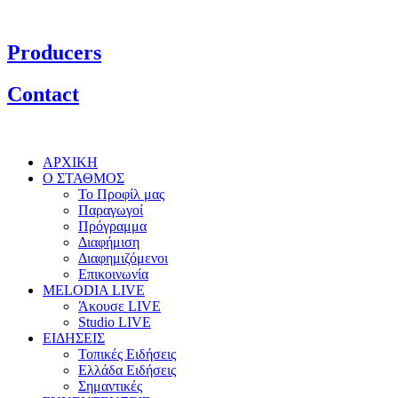
Producers
Contact
ΑΡΧΙΚΗ
Ο ΣΤΑΘΜΟΣ
Το Προφίλ μας
Παραγωγοί
Πρόγραμμα
Διαφήμιση
Διαφημιζόμενοι
Επικοινωνία
MELODIA LIVE
Άκουσε LIVE
Studio LIVE
ΕΙΔΗΣΕΙΣ
Τοπικές Ειδήσεις
Ελλάδα Ειδήσεις
Σημαντικές