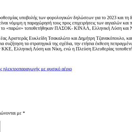
ροθεσμίας υποβολής των φορολογικών δηλώσεων για το 2023 και τη δ
 είναι νόμιμη η παραχώρησή τους προς επιχειρήσεις των αιγιαλών και
ε το «παρών» τοποθετήθηκαν ΠΑΣΟΚ- ΚΙΝΑΛ, Ελληνική Λύση και Ν
Νέας Αριστεράς Ευκλείδη Τσακαλώτο και Δημήτρη Τζανακόπουλο, και 
α συζήτηση τα στρατηγικά της σχέδια, την ετήσια έκθεση πεπραγμέν
ΚΚΕ, Ελληνική Λύση και Νίκη, ενώ η Πλεύση Ελευθερίας τοποθετή
ες ηλεκτροπαραγωγής με φυσικό αέριο
ιώνονται με
*