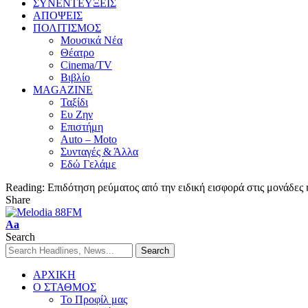
ΣΥΝΕΝΤΕΥΞΕΙΣ
ΑΠΟΨΕΙΣ
ΠΟΛΙΤΙΣΜΟΣ
Μουσικά Νέα
Θέατρο
Cinema/TV
Βιβλίο
MAGAZINE
Ταξίδι
Ευ Ζην
Επιστήμη
Auto – Moto
Συνταγές & Άλλα
Εδώ Γελάμε
Reading:
Επιδότηση ρεύματος από την ειδική εισφορά στις μονάδες
Share
Aa
Search
ΑΡΧΙΚΗ
Ο ΣΤΑΘΜΟΣ
Το Προφίλ μας