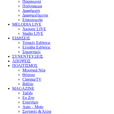
Παραγωγοί
Πρόγραμμα
Διαφήμιση
Διαφημιζόμενοι
Επικοινωνία
MELODIA LIVE
Άκουσε LIVE
Studio LIVE
ΕΙΔΗΣΕΙΣ
Τοπικές Ειδήσεις
Ελλάδα Ειδήσεις
Σημαντικές
ΣΥΝΕΝΤΕΥΞΕΙΣ
ΑΠΟΨΕΙΣ
ΠΟΛΙΤΙΣΜΟΣ
Μουσικά Νέα
Θέατρο
Cinema/TV
Βιβλίο
MAGAZINE
Ταξίδι
Ευ Ζην
Επιστήμη
Auto – Moto
Συνταγές & Άλλα