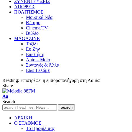
ΣΥΝΕΝΤΕΥΞΕΙΣ
ΑΠΟΨΕΙΣ
ΠΟΛΙΤΙΣΜΟΣ
Μουσικά Νέα
Θέατρο
Cinema/TV
Βιβλίο
MAGAZINE
Ταξίδι
Ευ Ζην
Επιστήμη
Auto – Moto
Συνταγές & Άλλα
Εδώ Γελάμε
Reading:
Επιστρέφει η εμποροπανήγυρη στη Λαμία
Share
Aa
Search
ΑΡΧΙΚΗ
Ο ΣΤΑΘΜΟΣ
Το Προφίλ μας