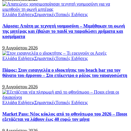
Ελλάδα Ειδήσεις
Σημαντικές
Τοπικές Ειδήσεις
Λάρισα: Απάτη με τεχνητή νοημοσύνη – Μιμήθηκαν τη φωνή
της μητέρας και έβαλαν το παιδί να παραδώσει χρήματα και
κοσμήματα
9 Αυγούστου 2026
Ελλάδα Ειδήσεις
Σημαντικές
Τοπικές Ειδήσεις
Πάρος: Στον εισαγγελέα ο ιδιοκτήτης του beach bar για τον
θάνατο του 4χρονου – Στο επίκεντρο ο ρόλος του ναυαγοσώστη
9 Αυγούστου 2026
Ελλάδα Ειδήσεις
Σημαντικές
Τοπικές Ειδήσεις
Market Pass: Νέος κύκλος από το φθινόπωρο του 2026 – Ποιοι
εξετάζεται να λάβουν έως 40 ευρώ τον μήνα
9 Αυγούστου 2026