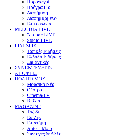
Παραγωγοί
Πρόγραμμα
Διαφήμιση
Διαφημιζόμενοι
Επικοινωνία
MELODIA LIVE
Άκουσε LIVE
Studio LIVE
ΕΙΔΗΣΕΙΣ
Τοπικές Ειδήσεις
Ελλάδα Ειδήσεις
Σημαντικές
ΣΥΝΕΝΤΕΥΞΕΙΣ
ΑΠΟΨΕΙΣ
ΠΟΛΙΤΙΣΜΟΣ
Μουσικά Νέα
Θέατρο
Cinema/TV
Βιβλίο
MAGAZINE
Ταξίδι
Ευ Ζην
Επιστήμη
Auto – Moto
Συνταγές & Άλλα