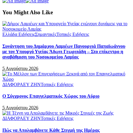
You Might Also Like
Ελλάδα Ειδήσεις
Σημαντικές
Τοπικές Ειδήσεις
Συνάντηση του Δημάρχου Λαμιέων Πανουργιά Παπαϊωάννου
με τον Υπουργό Υγείας Άδωνι Γεωργιάδη – Στο επίκεντρο η
αναβάθμιση του Νοσοκομείου Λαμίας
5 Αυγούστου 2026
ΔΙΑΦΟΡΑ
ΕΥ ΖΗΝ
Τοπικές Ειδήσεις
Ο Σύγχρονος Επαγγελματικός Χώρος του Αύριο
5 Αυγούστου 2026
ΔΙΑΦΟΡΑ
ΕΥ ΖΗΝ
Τοπικές Ειδήσεις
Πώς να Απολαμβάνετε Κάθε Στιγμή της Ημέρας