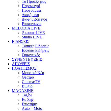
Το Προφίλ μας
Παραγωγοί
Πρόγραμμα
Διαφήμιση
Διαφημιζόμενοι
Επικοινωνία
MELODIA LIVE
Άκουσε LIVE
Studio LIVE
ΕΙΔΗΣΕΙΣ
Τοπικές Ειδήσεις
Ελλάδα Ειδήσεις
Σημαντικές
ΣΥΝΕΝΤΕΥΞΕΙΣ
ΑΠΟΨΕΙΣ
ΠΟΛΙΤΙΣΜΟΣ
Μουσικά Νέα
Θέατρο
Cinema/TV
Βιβλίο
MAGAZINE
Ταξίδι
Ευ Ζην
Επιστήμη
Auto – Moto