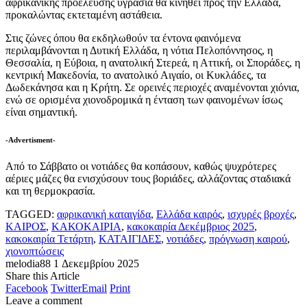
αφρικανικής προέλευσης υγρασία θα κινηθεί προς την Ελλάδα,
προκαλώντας εκτεταμένη αστάθεια.
Στις ζώνες όπου θα εκδηλωθούν τα έντονα φαινόμενα
περιλαμβάνονται η Δυτική Ελλάδα, η νότια Πελοπόννησος, η
Θεσσαλία, η Εύβοια, η ανατολική Στερεά, η Αττική, οι Σποράδες, η
κεντρική Μακεδονία, το ανατολικό Αιγαίο, οι Κυκλάδες, τα
Δωδεκάνησα και η Κρήτη. Σε ορεινές περιοχές αναμένονται χιόνια,
ενώ σε ορισμένα χιονοδρομικά η ένταση των φαινομένων ίσως
είναι σημαντική.
-Advertisment-
Από το Σάββατο οι νοτιάδες θα κοπάσουν, καθώς ψυχρότερες
αέριες μάζες θα ενισχύσουν τους βοριάδες, αλλάζοντας σταδιακά
και τη θερμοκρασία.
TAGGED:
αφρικανική καταιγίδα
,
Ελλάδα καιρός
,
ισχυρές βροχές
,
ΚΑΙΡΟΣ
,
ΚΑΚΟΚΑΙΡΙΑ
,
κακοκαιρία Δεκέμβριος 2025
,
κακοκαιρία Τετάρτη
,
ΚΑΤΑΙΓΙΔΕΣ
,
νοτιάδες
,
πρόγνωση καιρού
,
χιονοπτώσεις
melodia88
1 Δεκεμβρίου 2025
Share this Article
Facebook
Twitter
Email
Print
Leave a comment