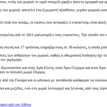
ου, εντός του χωριού το υγρό στοιχείο χαρίζει άπλετη ομορφιά και α
ου χωριού, αποτελεί ένα ξεχωριστό αξιοθέατο, γεμάτο μικρούς καταρ
πλάι στο ποτάμι, οι εικόνες που αντικρίζει ο επισκέπτης είναι απλά
τισμένος από το 1811 καλωσορίζει τους επισκέπτες. Την είσοδό του σ
στη σκεπή και 17 τρούλους στηριζόμενους σε 36 κολώνες, η οποία χτί
ειες των ανθρώπων του χωριού, καθώς η οθωμανική διοίκηση είχε συ
τον γκρέμιζαν.
ο Κωνσταντίνο και στην Αγία Ελένη, στον Άγιο Γεώργιο και στον Άγιο
από το διπλανό χωριό Πύργος.
από την Γκούρα και οι κάτοικοι με αυτοθυσία κατάφεραν να σώσουν
α και μεζέδες, ενώ στο χωριό λειτουργεί και ξενώνας, από τους λίγο
δραση από την Αθήνα