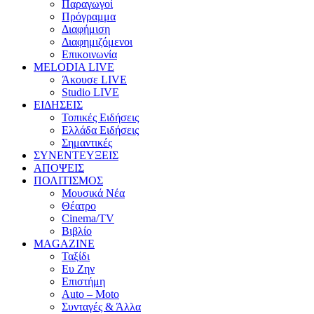
Παραγωγοί
Πρόγραμμα
Διαφήμιση
Διαφημιζόμενοι
Επικοινωνία
MELODIA LIVE
Άκουσε LIVE
Studio LIVE
ΕΙΔΗΣΕΙΣ
Τοπικές Ειδήσεις
Ελλάδα Ειδήσεις
Σημαντικές
ΣΥΝΕΝΤΕΥΞΕΙΣ
ΑΠΟΨΕΙΣ
ΠΟΛΙΤΙΣΜΟΣ
Μουσικά Νέα
Θέατρο
Cinema/TV
Βιβλίο
MAGAZINE
Ταξίδι
Ευ Ζην
Επιστήμη
Auto – Moto
Συνταγές & Άλλα