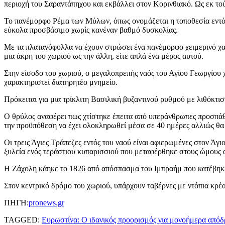
περιοχή του Σαραντάπηχου και εκβάλλει στον Κορινθιακό. Ως εκ τούτ
Το πανέμορφο Ρέμα των Μύλων, όπως ονομάζεται η τοποθεσία εντός τ
εύκολα προσβάσιμο χωρίς κανέναν βαθμό δυσκολίας.
Με τα πλατανόφυλλα να έχουν στρώσει ένα πανέμορφο χειμερινό χαλί 
μια άκρη του χωριού ως την άλλη, είτε απλά ένα μέρος αυτού.
Στην είσοδο του χωριού, ο μεγαλοπρεπής ναός του Αγίου Γεωργίου χ
χαρακτηριστεί διατηρητέο μνημείο.
Πρόκειται για μια τρίκλιτη Βασιλική βυζαντινού ρυθμού με λιθόκτι
Ο θρύλος αναφέρει πως χτίστηκε έπειτα από υπεράνθρωπες προσπάθ
την προϋπόθεση να έχει ολοκληρωθεί μέσα σε 40 ημέρες αλλιώς θα 
Οι τρεις Άγιες Τράπεζες εντός του ναού είναι αφιερωμένες στον Άγι
ξυλεία ενός τεράστιου κυπαρισσιού που μεταφέρθηκε στους ώμους 
Η Ζάχολη κάηκε το 1826 από απόσπασμα του Ιμπραήμ που κατέβηκε 
Στον κεντρικό δρόμο του χωριού, υπάρχουν ταβέρνες με ντόπια κρέατ
ΠΗΓΗ:
pronews.gr
TAGGED:
Ευρωστίνα: Ο ιδανικός προορισμός για μονοήμερα από