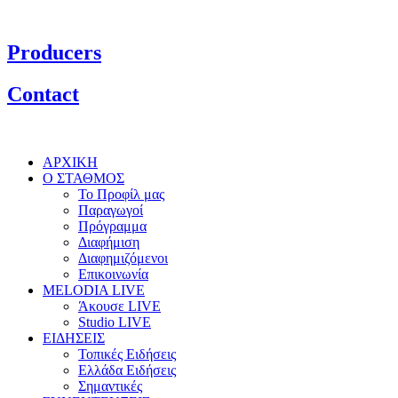
Producers
Contact
ΑΡΧΙΚΗ
Ο ΣΤΑΘΜΟΣ
Το Προφίλ μας
Παραγωγοί
Πρόγραμμα
Διαφήμιση
Διαφημιζόμενοι
Επικοινωνία
MELODIA LIVE
Άκουσε LIVE
Studio LIVE
ΕΙΔΗΣΕΙΣ
Τοπικές Ειδήσεις
Ελλάδα Ειδήσεις
Σημαντικές