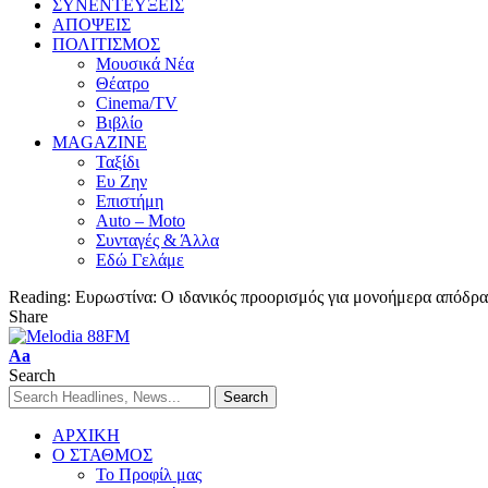
ΣΥΝΕΝΤΕΥΞΕΙΣ
ΑΠΟΨΕΙΣ
ΠΟΛΙΤΙΣΜΟΣ
Μουσικά Νέα
Θέατρο
Cinema/TV
Βιβλίο
MAGAZINE
Ταξίδι
Ευ Ζην
Επιστήμη
Auto – Moto
Συνταγές & Άλλα
Εδώ Γελάμε
Reading:
Ευρωστίνα: Ο ιδανικός προορισμός για μονοήμερα απόδρ
Share
Aa
Search
ΑΡΧΙΚΗ
Ο ΣΤΑΘΜΟΣ
Το Προφίλ μας