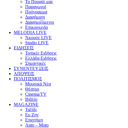
Το Προφίλ μας
Παραγωγοί
Πρόγραμμα
Διαφήμιση
Διαφημιζόμενοι
Επικοινωνία
MELODIA LIVE
Άκουσε LIVE
Studio LIVE
ΕΙΔΗΣΕΙΣ
Τοπικές Ειδήσεις
Ελλάδα Ειδήσεις
Σημαντικές
ΣΥΝΕΝΤΕΥΞΕΙΣ
ΑΠΟΨΕΙΣ
ΠΟΛΙΤΙΣΜΟΣ
Μουσικά Νέα
Θέατρο
Cinema/TV
Βιβλίο
MAGAZINE
Ταξίδι
Ευ Ζην
Επιστήμη
Auto – Moto