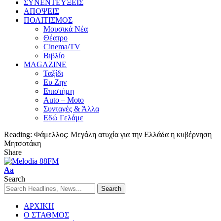
ΣΥΝΕΝΤΕΥΞΕΙΣ
ΑΠΟΨΕΙΣ
ΠΟΛΙΤΙΣΜΟΣ
Μουσικά Νέα
Θέατρο
Cinema/TV
Βιβλίο
MAGAZINE
Ταξίδι
Ευ Ζην
Επιστήμη
Auto – Moto
Συνταγές & Άλλα
Εδώ Γελάμε
Reading:
Φάμελλος: Μεγάλη ατυχία για την Ελλάδα η κυβέρνηση
Μητσοτάκη
Share
Aa
Search
ΑΡΧΙΚΗ
Ο ΣΤΑΘΜΟΣ