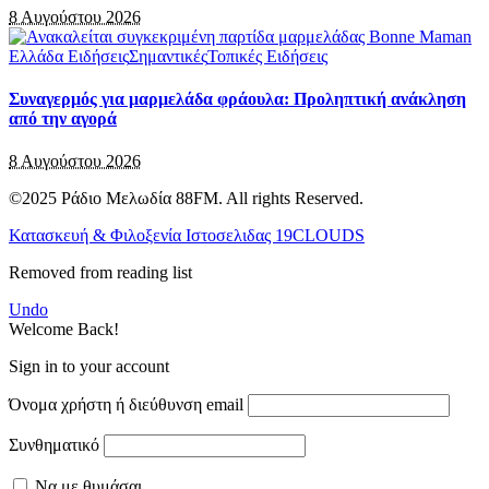
8 Αυγούστου 2026
Ελλάδα Ειδήσεις
Σημαντικές
Τοπικές Ειδήσεις
Συναγερμός για μαρμελάδα φράουλα: Προληπτική ανάκληση
από την αγορά
8 Αυγούστου 2026
©2025 Ράδιο Μελωδία 88FM. All rights Reserved.
Κατασκευή & Φιλοξενία Ιστοσελιδας 19CLOUDS
Removed from reading list
Undo
Welcome Back!
Sign in to your account
Όνομα χρήστη ή διεύθυνση email
Συνθηματικό
Να με θυμάσαι