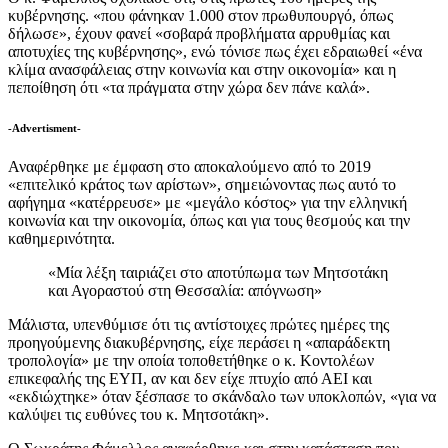
κυβέρνησης. «που φάνηκαν 1.000 στον πρωθυπουργό, όπως
δήλωσε», έχουν φανεί «σοβαρά προβλήματα αρρυθμίας και
αποτυχίες της κυβέρνησης», ενώ τόνισε πως έχει εδραιωθεί «ένα
κλίμα ανασφάλειας στην κοινωνία και στην οικονομία» και η
πεποίθηση ότι «τα πράγματα στην χώρα δεν πάνε καλά».
-Advertisment-
Αναφέρθηκε με έμφαση στο αποκαλούμενο από το 2019
«επιτελικό κράτος των αρίστων», σημειώνοντας πως αυτό το
αφήγημα «κατέρρευσε» με «μεγάλο κόστος» για την ελληνική
κοινωνία και την οικονομία, όπως και για τους θεσμούς και την
καθημερινότητα.
«Μία λέξη ταιριάζει στο αποτύπωμα των Μητσοτάκη
και Αγοραστού στη Θεσσαλία: απόγνωση»
Μάλιστα, υπενθύμισε ότι τις αντίστοιχες πρώτες ημέρες της
προηγούμενης διακυβέρνησης, είχε περάσει η «απαράδεκτη
τροπολογία» με την οποία τοποθετήθηκε ο κ. Κοντολέων
επικεφαλής της ΕΥΠ, αν και δεν είχε πτυχίο από ΑΕΙ και
«εκδιώχτηκε» όταν ξέσπασε το σκάνδαλο των υποκλοπών, «για να
καλύψει τις ευθύνες του κ. Μητσοτάκη».