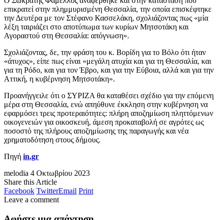
Ο Σωκράτης Φάμελλος αναφέρθηκε και στην κατάσταση που
επικρατεί στην πλημμυρισμένη Θεσσαλία, την οποία επισκέφτηκε
την Δευτέρα με τον Στέφανο Κασσελάκη, σχολιάζοντας πως «μία
λέξη ταιριάζει στο αποτύπωμα των κυρίων Μητσοτάκη και
Αγοραστού στη Θεσσαλία: απόγνωση».
Σχολιάζοντας, δε, την φράση του κ. Βορίδη για το Βόλο ότι ήταν
«άτυχος», είπε πως είναι «μεγάλη ατυχία και για τη Θεσσαλία, και
για τη Ρόδο, και για τον Έβρο, και για την Εύβοια, αλλά και για την
Αττική, η κυβέρνηση Μητσοτάκη».
Προανήγγειλε ότι ο ΣΥΡΙΖΑ θα καταθέσει σχέδιο για την επόμενη
μέρα στη Θεσσαλία, ενώ απηύθυνε έκκληση στην κυβέρνηση να
εφαρμόσει τρεις προτεραιότητες: πλήρη αποζημίωση πληττόμενων
οικογενειών για οικοσκευή, άμεση προκαταβολή σε αγρότες ως
ποσοστό της πλήρους αποζημίωσης της παραγωγής και νέα
χρηματοδότηση στους δήμους.
Πηγή
in.gr
melodia
4 Οκτωβρίου 2023
Share this Article
Facebook
Twitter
Email
Print
Leave a comment
Αφήστε μια απάντηση