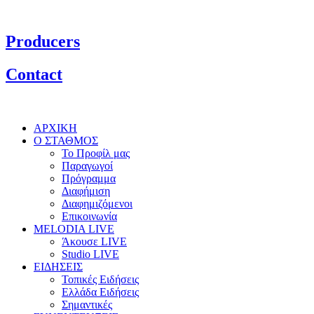
Producers
Contact
ΑΡΧΙΚΗ
Ο ΣΤΑΘΜΟΣ
Το Προφίλ μας
Παραγωγοί
Πρόγραμμα
Διαφήμιση
Διαφημιζόμενοι
Επικοινωνία
MELODIA LIVE
Άκουσε LIVE
Studio LIVE
ΕΙΔΗΣΕΙΣ
Τοπικές Ειδήσεις
Ελλάδα Ειδήσεις
Σημαντικές