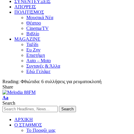
ΣΥΝΕΝΤΕΥΞΕΙΣ
ΑΠΟΨΕΙΣ
ΠΟΛΙΤΙΣΜΟΣ
Μουσικά Νέα
Θέατρο
Cinema/TV
Βιβλίο
MAGAZINE
Ταξίδι
Ευ Ζην
Επιστήμη
Auto – Moto
Συνταγές & Άλλα
Εδώ Γελάμε
Reading:
Φθιώτιδα: 6 συλλήψεις για ρευματοκλοπή
Share
Aa
Search
ΑΡΧΙΚΗ
Ο ΣΤΑΘΜΟΣ
Το Προφίλ μας