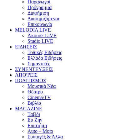
Παραγωγοί
Πρόγραμμα
Διαφήμιση
Διαφημιζόμενοι
Επικοινωνία
MELODIA LIVE
Άκουσε LIVE
Studio LIVE
ΕΙΔΗΣΕΙΣ
Τοπικές Ειδήσεις
Ελλάδα Ειδήσεις
Σημαντικές
ΣΥΝΕΝΤΕΥΞΕΙΣ
ΑΠΟΨΕΙΣ
ΠΟΛΙΤΙΣΜΟΣ
Μουσικά Νέα
Θέατρο
Cinema/TV
Βιβλίο
MAGAZINE
Ταξίδι
Ευ Ζην
Επιστήμη
Auto – Moto
Συνταγές & Άλλα