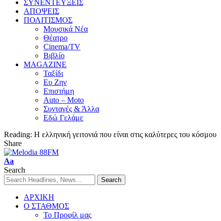
ΣΥΝΕΝΤΕΥΞΕΙΣ
ΑΠΟΨΕΙΣ
ΠΟΛΙΤΙΣΜΟΣ
Μουσικά Νέα
Θέατρο
Cinema/TV
Βιβλίο
MAGAZINE
Ταξίδι
Ευ Ζην
Επιστήμη
Auto – Moto
Συνταγές & Άλλα
Εδώ Γελάμε
Reading:
Η ελληνική γειτονιά που είναι στις καλύτερες του κόσμου
Share
Aa
Search
ΑΡΧΙΚΗ
Ο ΣΤΑΘΜΟΣ
Το Προφίλ μας