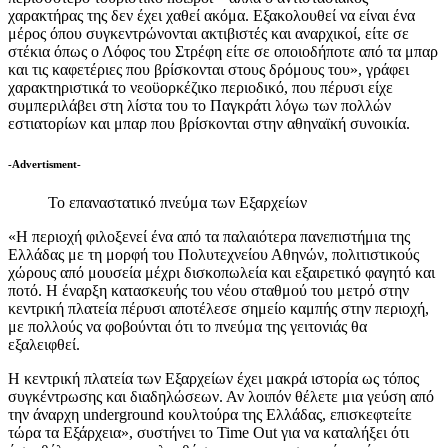
χαρακτήρας της δεν έχει χαθεί ακόμα. Εξακολουθεί να είναι ένα
μέρος όπου συγκεντρώνονται ακτιβιστές και αναρχικοί, είτε σε
στέκια όπως ο Λόφος του Στρέφη είτε σε οποιοδήποτε από τα μπαρ
και τις καφετέριες που βρίσκονται στους δρόμους του», γράφει
χαρακτηριστικά το νεοϋορκέζικο περιοδικό, που πέρυσι είχε
συμπεριλάβει στη λίστα του το Παγκράτι λόγω των πολλών
εστιατορίων και μπαρ που βρίσκονται στην αθηναϊκή συνοικία.
-Advertisment-
Το επαναστατικό πνεύμα των Εξαρχείων
«Η περιοχή φιλοξενεί ένα από τα παλαιότερα πανεπιστήμια της
Ελλάδας με τη μορφή του Πολυτεχνείου Αθηνών, πολιτιστικούς
χώρους από μουσεία μέχρι δισκοπωλεία και εξαιρετικό φαγητό και
ποτό. Η έναρξη κατασκευής του νέου σταθμού του μετρό στην
κεντρική πλατεία πέρυσι αποτέλεσε σημείο καμπής στην περιοχή,
με πολλούς να φοβούνται ότι το πνεύμα της γειτονιάς θα
εξαλειφθεί.
Η κεντρική πλατεία των Εξαρχείων έχει μακρά ιστορία ως τόπος
συγκέντρωσης και διαδηλώσεων. Αν λοιπόν θέλετε μια γεύση από
την άναρχη underground κουλτούρα της Ελλάδας, επισκεφτείτε
τώρα τα Εξάρχεια», συστήνει το Time Out για να καταλήξει ότι