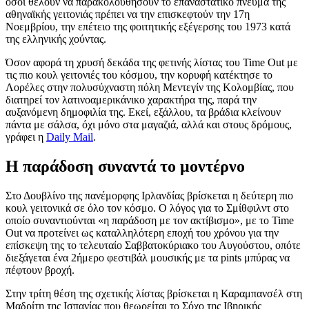
όσοι θέλουν να παρακολουθήσουν το επαναστατικό πνεύμα της
αθηναϊκής γειτονιάς πρέπει να την επισκεφτούν την 17η
Νοεμβρίου, την επέτειο της φοιτητικής εξέγερσης του 1973 κατά
της ελληνικής χούντας.
Όσον αφορά τη χρυσή δεκάδα της φετινής λίστας του Time Out με
τις πιο κουλ γειτονιές του κόσμου, την κορυφή κατέκτησε το
Λορέλες στην πολυσύχναστη πόλη Μεντεγίν της Κολομβίας, που
διατηρεί τον λατινοαμερικάνικο χαρακτήρα της, παρά την
αυξανόμενη δημοφιλία της. Εκεί, εξάλλου, τα βράδια κλείνουν
πάντα με σάλσα, όχι μόνο στα μαγαζιά, αλλά και στους δρόμους,
γράφει η
Daily Mail
.
Η παράδοση συναντά το μοντέρνο
Στο Δουβλίνο της πανέμορφης Ιρλανδίας βρίσκεται η δεύτερη πιο
κουλ γειτονικά σε όλο τον κόσμο. Ο λόγος για το Σμίθφιλντ στο
οποίο συναντιούνται «η παράδοση με τον ακτίβισμο», με το Time
Out να προτείνει ως καταλληλότερη εποχή του χρόνου για την
επίσκεψη της το τελευταίο Σαββατοκύριακο του Αυγούστου, οπότε
διεξάγεται ένα 2ήμερο φεστιβάλ μουσικής με τα pints μπύρας να
πέφτουν βροχή.
Στην τρίτη θέση της σχετικής λίστας βρίσκεται η Καραμπανσέλ στη
Μαδρίτη της Ισπανίας που θεωρείται το Σόχο της Ιβηρικής