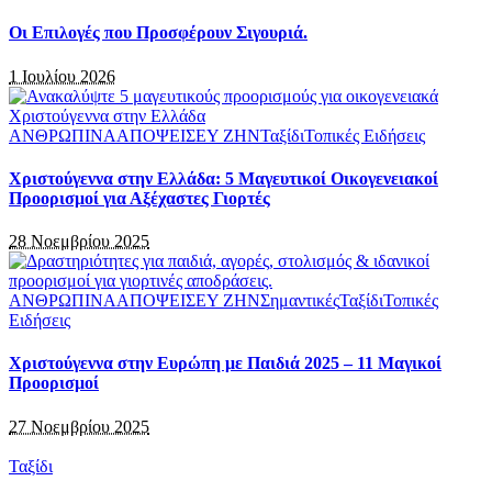
Οι Επιλογές που Προσφέρουν Σιγουριά.
1 Ιουλίου 2026
ΑΝΘΡΩΠΙΝΑ
ΑΠΟΨΕΙΣ
ΕΥ ΖΗΝ
Ταξίδι
Τοπικές Ειδήσεις
Χριστούγεννα στην Ελλάδα: 5 Μαγευτικοί Οικογενειακοί
Προορισμοί για Αξέχαστες Γιορτές
28 Νοεμβρίου 2025
ΑΝΘΡΩΠΙΝΑ
ΑΠΟΨΕΙΣ
ΕΥ ΖΗΝ
Σημαντικές
Ταξίδι
Τοπικές
Ειδήσεις
Χριστούγεννα στην Ευρώπη με Παιδιά 2025 – 11 Μαγικοί
Προορισμοί
27 Νοεμβρίου 2025
Ταξίδι