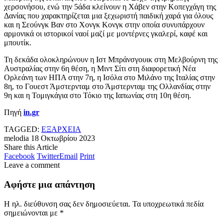
χερσονήσου, ενώ την 5άδα κλείνουν η Χάβεν στην Κοπεγχάγη της
Δανίας που χαρακτηρίζεται μια ξεχωριστή παιδική χαρά για όλους
και η Σεούνγκ Βαν στο Χονγκ Κονγκ στην οποία συνυπάρχουν
αρμονικά οι ιστορικοί ναοί μαζί με μοντέρνες γκαλερί, καφέ και
μπουτίκ.
Τη δεκάδα ολοκληρώνουν η Ιστ Μπράνσγουικ στη Μελβούρνη της
Αυστραλίας στην 6η θέση, η Μιντ Σίτι στη διαφορετική Νέα
Ορλεάνη των ΗΠΑ στην 7η, η Ισόλα στο Μιλάνο της Ιταλίας στην
8η, το Γουεστ Άμστερνταμ στο Άμστερνταμ της Ολλανδίας στην
9η και η Τομιγκάγια στο Τόκιο της Ιαπωνίας στη 10η θέση.
Πηγή
in.gr
TAGGED:
ΕΞΑΡΧΕΙΑ
melodia
18 Οκτωβρίου 2023
Share this Article
Facebook
Twitter
Email
Print
Leave a comment
Αφήστε μια απάντηση
Η ηλ. διεύθυνση σας δεν δημοσιεύεται.
Τα υποχρεωτικά πεδία
σημειώνονται με
*