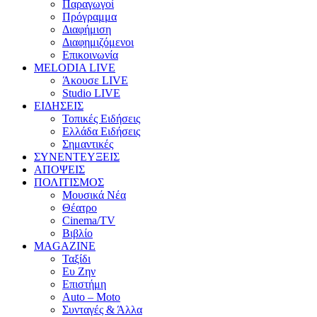
Παραγωγοί
Πρόγραμμα
Διαφήμιση
Διαφημιζόμενοι
Επικοινωνία
MELODIA LIVE
Άκουσε LIVE
Studio LIVE
ΕΙΔΗΣΕΙΣ
Τοπικές Ειδήσεις
Ελλάδα Ειδήσεις
Σημαντικές
ΣΥΝΕΝΤΕΥΞΕΙΣ
ΑΠΟΨΕΙΣ
ΠΟΛΙΤΙΣΜΟΣ
Μουσικά Νέα
Θέατρο
Cinema/TV
Βιβλίο
MAGAZINE
Ταξίδι
Ευ Ζην
Επιστήμη
Auto – Moto
Συνταγές & Άλλα