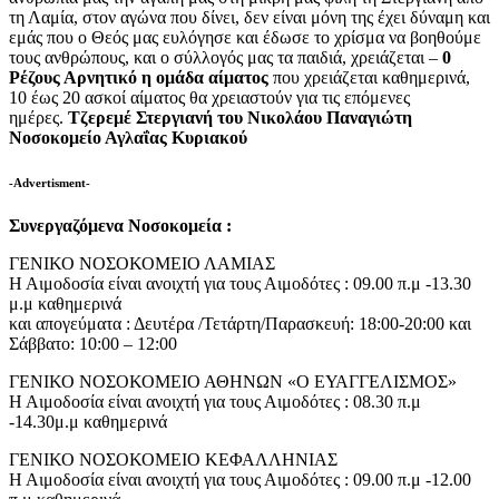
τη Λαμία, στον αγώνα που δίνει, δεν είναι μόνη της έχει δύναμη και
εμάς που ο Θεός μας ευλόγησε και έδωσε το χρίσμα να βοηθούμε
τους ανθρώπους, και ο σύλλογός μας τα παιδιά, χρειάζεται –
0
Ρέζους Αρνητικό η ομάδα αίματος
που χρειάζεται καθημερινά,
10 έως 20 ασκοί αίματος θα χρειαστούν για τις επόμενες
ημέρες.
Τζερεμέ Στεργιανή του Νικολάου Παναγιώτη
Νοσοκομείο Αγλαΐας Κυριακού
-Advertisment-
Συνεργαζόμενα Νοσοκομεία :
ΓΕΝΙΚΟ ΝΟΣΟΚΟΜΕΙΟ ΛΑΜΙΑΣ
Η Αιμοδοσία είναι ανοιχτή για τους Αιμοδότες : 09.00 π.μ -13.30
μ.μ καθημερινά
και απογεύματα : Δευτέρα /Τετάρτη/Παρασκευή: 18:00-20:00 και
Σάββατο: 10:00 – 12:00
ΓΕΝΙΚΟ ΝΟΣΟΚΟΜΕΙΟ ΑΘΗΝΩΝ «O ΕΥΑΓΓΕΛΙΣΜΟΣ»
Η Αιμοδοσία είναι ανοιχτή για τους Αιμοδότες : 08.30 π.μ
-14.30μ.μ καθημερινά
ΓΕΝΙΚΟ ΝΟΣΟΚΟΜΕΙΟ ΚΕΦΑΛΛΗΝΙΑΣ
Η Αιμοδοσία είναι ανοιχτή για τους Αιμοδότες : 09.00 π.μ -12.00