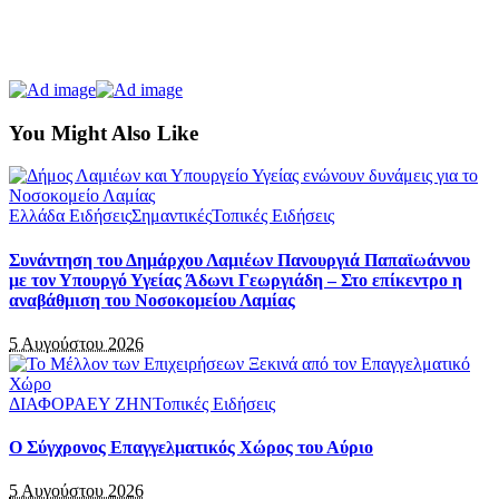
You Might Also Like
Ελλάδα Ειδήσεις
Σημαντικές
Τοπικές Ειδήσεις
Συνάντηση του Δημάρχου Λαμιέων Πανουργιά Παπαϊωάννου
με τον Υπουργό Υγείας Άδωνι Γεωργιάδη – Στο επίκεντρο η
αναβάθμιση του Νοσοκομείου Λαμίας
5 Αυγούστου 2026
ΔΙΑΦΟΡΑ
ΕΥ ΖΗΝ
Τοπικές Ειδήσεις
Ο Σύγχρονος Επαγγελματικός Χώρος του Αύριο
5 Αυγούστου 2026