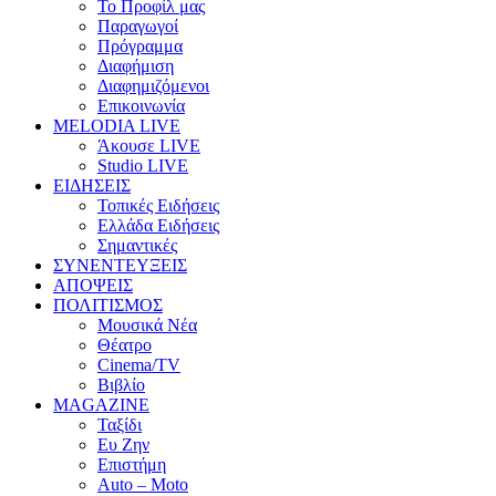
Το Προφίλ μας
Παραγωγοί
Πρόγραμμα
Διαφήμιση
Διαφημιζόμενοι
Επικοινωνία
MELODIA LIVE
Άκουσε LIVE
Studio LIVE
ΕΙΔΗΣΕΙΣ
Τοπικές Ειδήσεις
Ελλάδα Ειδήσεις
Σημαντικές
ΣΥΝΕΝΤΕΥΞΕΙΣ
ΑΠΟΨΕΙΣ
ΠΟΛΙΤΙΣΜΟΣ
Μουσικά Νέα
Θέατρο
Cinema/TV
Βιβλίο
MAGAZINE
Ταξίδι
Ευ Ζην
Επιστήμη
Auto – Moto