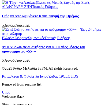
ΔΙΑΦΟΡΑ
ΕΥ ΖΗΝ
Τοπικές Ειδήσεις
Πώς να Απολαμβάνετε Κάθε Στιγμή της Ημέρας
5 Αυγούστου 2026
Ελλάδα Ειδήσεις
Σημαντικές
Τοπικές Ειδήσεις
ΔΥΠΑ: Άνοιξαν οι αιτήσεις για 8.000 νέες θέσεις του
προγράμματος «55+»
5 Αυγούστου 2026
©2025 Ράδιο Μελωδία 88FM. All rights Reserved.
Κατασκευή & Φιλοξενία Ιστοσελιδας 19CLOUDS
Removed from reading list
Undo
Welcome Back!
Sign in to your account