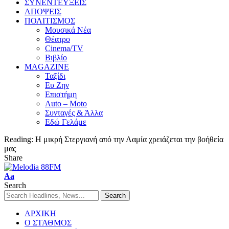
ΣΥΝΕΝΤΕΥΞΕΙΣ
ΑΠΟΨΕΙΣ
ΠΟΛΙΤΙΣΜΟΣ
Μουσικά Νέα
Θέατρο
Cinema/TV
Βιβλίο
MAGAZINE
Ταξίδι
Ευ Ζην
Επιστήμη
Auto – Moto
Συνταγές & Άλλα
Εδώ Γελάμε
Reading:
Η μικρή Στεργιανή από την Λαμία χρειάζεται την βοήθεία
μας
Share
Aa
Search
ΑΡΧΙΚΗ
Ο ΣΤΑΘΜΟΣ