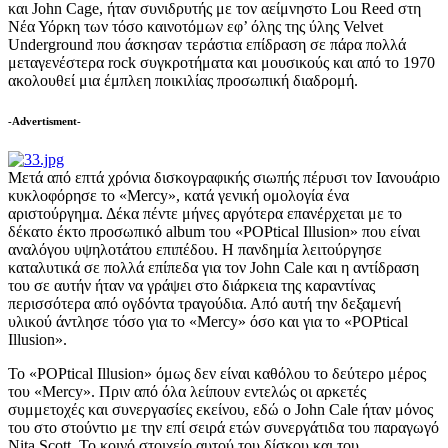
και John Cage, ήταν συνιδρυτής με τον αείμνηστο Lou Reed στη
Νέα Υόρκη των τόσο καινοτόμων εφ’ όλης της ύλης Velvet
Underground που άσκησαν τεράστια επίδραση σε πάρα πολλά
μεταγενέστερα rock συγκροτήματα και μουσικούς και από το 1970
ακολουθεί μια έμπλεη ποικιλίας προσωπική διαδρομή.
-Advertisment-
Μετά από επτά χρόνια δισκογραφικής σιωπής πέρυσι τον Ιανουάριο
κυκλοφόρησε το «Mercy», κατά γενική ομολογία ένα
αριστούργημα. Δέκα πέντε μήνες αργότερα επανέρχεται με το
δέκατο έκτο προσωπικό album του «POPtical Illusion» που είναι
αναλόγου υψηλοτάτου επιπέδου. Η πανδημία λειτούργησε
καταλυτικά σε πολλά επίπεδα για τον John Cale και η αντίδραση
του σε αυτήν ήταν να γράψει στο διάρκεια της καραντίνας
περισσότερα από ογδόντα τραγούδια. Από αυτή την δεξαμενή
υλικού άντλησε τόσο για το «Mercy» όσο και για το «POPtical
Illusion».
Το «POPtical Illusion» όμως δεν είναι καθόλου το δεύτερο μέρος
του «Mercy». Πριν από όλα λείπουν εντελώς οι αρκετές
συμμετοχές και συνεργασίες εκείνου, εδώ ο John Cale ήταν μόνος
του στο στούντιο με την επί σειρά ετών συνεργάτιδα του παραγωγό
Nita Scott. Το κοινό στοιχείο αυτού του δίσκου και του