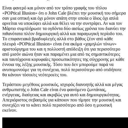
Είναι φανερό και μόνον από τον τρόπο γραφής του τίτλου
«POPtical Illusion» ότι ο John Cale βλέπει την μουσική του σήμερα
σαν μια οπτική και όχι μόνον απάτη στην οποία ο ίδιος όχι απλά
αρνείται να υποκύψει αλλά και θέλει να την συντρίψει. Αν και τον
Μάρτιο συμπλήρωσε τα ογδόντα δύο αισίως χρόνια του διανύει την
πιθανότατα πλέον δημιουργική αλλά και παραγωγική περίοδο του.
Το επιφανειακά βραδυφλεγές αλλά στο βάθος ζέον από κάθε
πλευρά «POPtical Illusion» είναι ένα ακόμα «χαμηλών τόνων»
αριστούργημα του και η πολλοστή απόδειξη ότι για περισσότερο
από μισόν αιώνα ήταν και παραμένει μια από τις σημαντικότερες
και ταυτόχρονα κορυφαίες προσωπικότητες της σύγχρονης με κάθε
έννοια της λέξης μουσικής. Τόσο που δεν μπορούμε παρά να
ανυπομονούμε για τη συνέχεια, πολύ περισσότερο από οτιδήποτε
θα κάνουν τόσοι/ες νεότεροι/ες του.
Τεράστιου μεγέθους μουσικός, ισχυρός διανοητής αλλά και μέγας
ανθρωπιστής ο John Cale είναι ένα φαινόμενο ζωντάνιας,
ενέργειας, διαύγειας και ακριβώς για αυτό και δημιουργικότητας.
Απεριόριστος σεβασμός για κάποιον που τίμησε την μουσική και
συνεχίζει να το κάνει πολύ περισσότερο από όσο η μουσική
εκείνον.