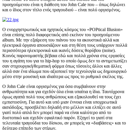
προηγούμενου είναι η διάθεση του John Cale που – όπως δηλώνει
και ο ίδιος στον τίτλο ενός τραγουδιού – είναι πολύ οργισμένος.
Ο ενορχηστρωτικός και ηχητικός κόσμος του «POPtical Illusion»
είναι επίσης πολύ διαφορετικός από εκείνον του προηγούμενου
album. Με την εξαίρεση του πιάνου του τα ακουστικά αλλά και
ηλεκτρικά όργανα απουσιάζουν και στη θέση τους υπάρχουν πολλά
περισσότερα ηλεκτρονικά και ικανές δόσεις θορύβου (noise).
Κοινός παρονομαστής βέβαια εδώ και πολλά χρόνια στις εργασίες
του η αγάπη του για το hip-hop το οποίο όμως δεν το αντιμετωπίζει
σαν στιχουργική/θεματική φόρμα όπως τόσοι/ες άλλοι και άλλες
αλλά σαν ένα ιδίωμα που αξιοποιεί την τεχνολογία ως δημιουργικό
μέσο στην μουσική και ιδιαίτερα ως προς το ρυθμικό σκέλος της.
Ο John Cale είναι οργισμένος για όσα συμβαίνουν στην
ανθρωπότητα και για σχεδόν όλα είναι υπαίτια η ίδια. Ταυτόχρονα
όμως αγαπά πολύ τους ανθρώπους και εξακολουθεί να τους έχει
εμπιστοσύνη. Για αυτό και υπό μιαν έννοια είναι υποχρεωτικά
αισιόδοξος, προσβλέπει δηλαδή στο μέλλον και ελπίζει σε αυτό
γιατί πολύ απλά δεν μπορεί παρά να είναι καλύτερο από το
δυστοπικό και σχεδόν εφιαλτικό παρόν. Εξηγεί το γιατί στα
τελευταία τραγούδια του δίσκου, αν μπορείς να «διαβάσεις» και το
δεύτερο επίπεδο των στίχων.