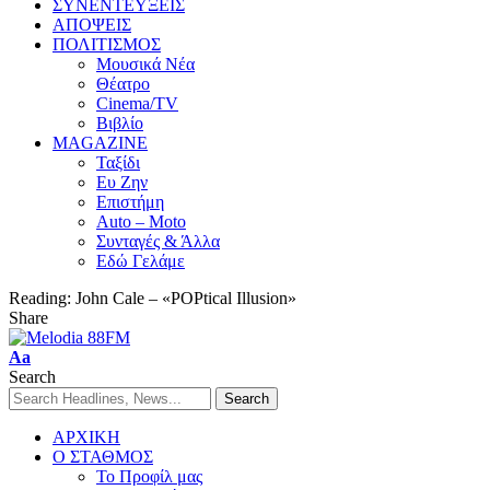
ΣΥΝΕΝΤΕΥΞΕΙΣ
ΑΠΟΨΕΙΣ
ΠΟΛΙΤΙΣΜΟΣ
Μουσικά Νέα
Θέατρο
Cinema/TV
Βιβλίο
MAGAZINE
Ταξίδι
Ευ Ζην
Επιστήμη
Auto – Moto
Συνταγές & Άλλα
Εδώ Γελάμε
Reading:
John Cale – «POPtical Illusion»
Share
Aa
Search
ΑΡΧΙΚΗ
Ο ΣΤΑΘΜΟΣ
Το Προφίλ μας