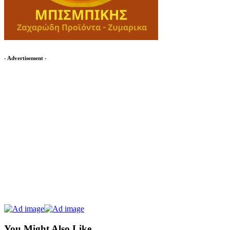
- Advertisement -
You Might Also Like