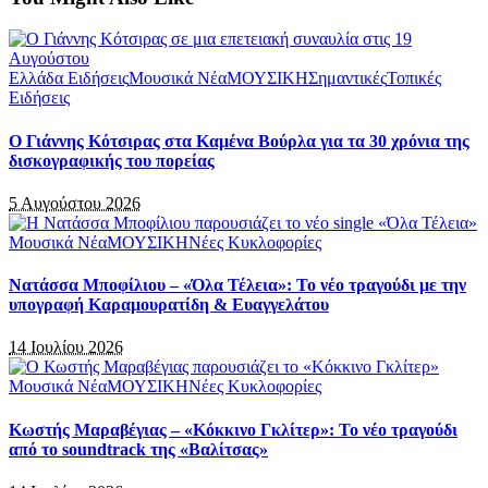
Ελλάδα Ειδήσεις
Μουσικά Νέα
ΜΟΥΣΙΚΗ
Σημαντικές
Τοπικές
Ειδήσεις
Ο Γιάννης Κότσιρας στα Καμένα Βούρλα για τα 30 χρόνια της
δισκογραφικής του πορείας
5 Αυγούστου 2026
Μουσικά Νέα
ΜΟΥΣΙΚΗ
Νέες Κυκλοφορίες
Νατάσσα Μποφίλιου – «Όλα Τέλεια»: Το νέο τραγούδι με την
υπογραφή Καραμουρατίδη & Ευαγγελάτου
14 Ιουλίου 2026
Μουσικά Νέα
ΜΟΥΣΙΚΗ
Νέες Κυκλοφορίες
Κωστής Μαραβέγιας – «Κόκκινο Γκλίτερ»: Το νέο τραγούδι
από το soundtrack της «Βαλίτσας»