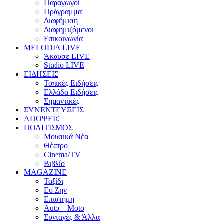
Παραγωγοί
Πρόγραμμα
Διαφήμιση
Διαφημιζόμενοι
Επικοινωνία
MELODIA LIVE
Άκουσε LIVE
Studio LIVE
ΕΙΔΗΣΕΙΣ
Τοπικές Ειδήσεις
Ελλάδα Ειδήσεις
Σημαντικές
ΣΥΝΕΝΤΕΥΞΕΙΣ
ΑΠΟΨΕΙΣ
ΠΟΛΙΤΙΣΜΟΣ
Μουσικά Νέα
Θέατρο
Cinema/TV
Βιβλίο
MAGAZINE
Ταξίδι
Ευ Ζην
Επιστήμη
Auto – Moto
Συνταγές & Άλλα