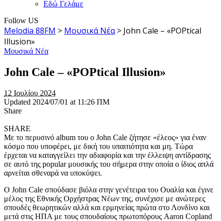
Εδώ Γελάμε
Follow US
Melodia 88FM
>
Μουσικά Νέα
>
John Cale – «POPtical
Illusion»
Μουσικά Νέα
John Cale – «POPtical Illusion»
12 Ιουλίου 2024
Updated 2024/07/01 at 11:26 ΠΜ
Share
SHARE
Με το περυσινό album του ο John Cale ζήτησε «έλεος» για έναν
κόσμο που υποφέρει, με δική του υπαιτιότητα και μη. Τώρα
έρχεται να καταγγείλει την αδιαφορία και την έλλειψη αντίδρασης
σε αυτό της popular μουσικής του σήμερα στην οποία ο ίδιος απλά
αρνείται σθεναρά να υποκύψει.
Ο John Cale σπούδασε βιόλα στην γενέτειρα του Ουαλία και έγινε
μέλος της Εθνικής Ορχήστρας Νέων της, συνέχισε με ανώτερες
σπουδές θεωρητικών αλλά και ερμηνείας πρώτα στο Λονδίνο και
μετά στις ΗΠΑ με τους σπουδαίους πρωτοπόρους Aaron Copland