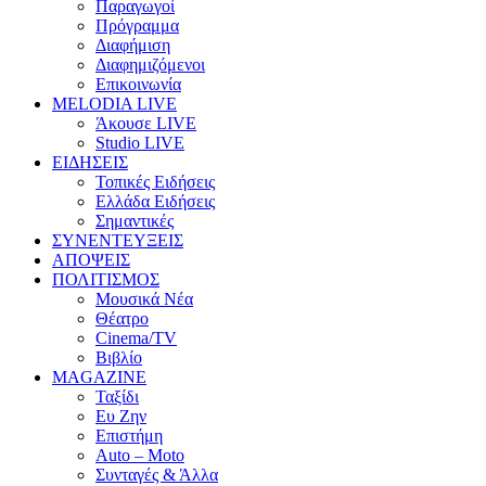
Παραγωγοί
Πρόγραμμα
Διαφήμιση
Διαφημιζόμενοι
Επικοινωνία
MELODIA LIVE
Άκουσε LIVE
Studio LIVE
ΕΙΔΗΣΕΙΣ
Τοπικές Ειδήσεις
Ελλάδα Ειδήσεις
Σημαντικές
ΣΥΝΕΝΤΕΥΞΕΙΣ
ΑΠΟΨΕΙΣ
ΠΟΛΙΤΙΣΜΟΣ
Μουσικά Νέα
Θέατρο
Cinema/TV
Βιβλίο
MAGAZINE
Ταξίδι
Ευ Ζην
Επιστήμη
Auto – Moto
Συνταγές & Άλλα