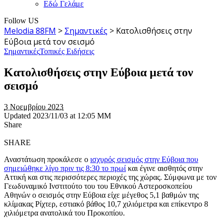
Εδώ Γελάμε
Follow US
Melodia 88FM
>
Σημαντικές
>
Κατολισθήσεις στην
Εύβοια μετά τον σεισμό
Σημαντικές
Τοπικές Ειδήσεις
Κατολισθήσεις στην Εύβοια μετά τον
σεισμό
3 Νοεμβρίου 2023
Updated 2023/11/03 at 12:05 ΜΜ
Share
SHARE
Αναστάτωση προκάλεσε ο
ισχυρός σεισμός στην Εύβοια που
σημειώθηκε λίγο πριν τις 8:30 το πρωί
και έγινε αισθητός στην
Αττική και στις περισσότερες περιοχές της χώρας. Σύμφωνα με τον
Γεωδυναμικό Ινστιτούτο του του Εθνικού Αστεροσκοπείου
Αθηνών ο σεισμός στην Εύβοια είχε μέγεθος 5,1 βαθμών της
κλίμακας Ρίχτερ, εστιακό βάθος 10,7 χιλιόμετρα και επίκεντρο 8
χιλιόμετρα ανατολικά του Προκοπίου.