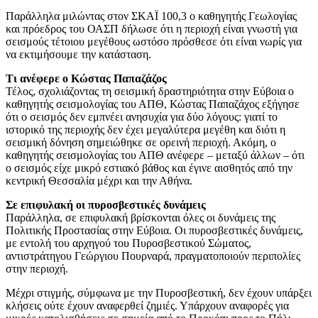
Παράλληλα μιλώντας στον ΣΚΑΪ 100,3 ο καθηγητής Γεωλογίας
και πρόεδρος του ΟΑΣΠ δήλωσε ότι η περιοχή είναι γνωστή για
σεισμούς τέτοιου μεγέθους ωστόσο πρόσθεσε ότι είναι νωρίς για
να εκτιμήσουμε την κατάσταση.
Τι ανέφερε ο Κώστας Παπαζάζος
Τέλος, σχολιάζοντας τη σεισμική δραστηριότητα στην Εύβοια ο
καθηγητής σεισμολογίας του ΑΠΘ, Κώστας Παπαζάχος εξήγησε
ότι ο σεισμός δεν εμπνέει ανησυχία για δύο λόγους: γιατί το
ιστορικό της περιοχής δεν έχει μεγαλύτερα μεγέθη και διότι η
σεισμική δόνηση σημειώθηκε σε ορεινή περιοχή. Ακόμη, ο
καθηγητής σεισμολογίας του ΑΠΘ ανέφερε – μεταξύ άλλων – ότι
ο σεισμός είχε μικρό εστιακό βάθος και έγινε αισθητός από την
κεντρική Θεσσαλία μέχρι και την Αθήνα.
Σε επιφυλακή οι πυροσβεστικές δυνάμεις
Παράλληλα, σε επιφυλακή βρίσκονται όλες οι δυνάμεις της
Πολιτικής Προστασίας στην Εύβοια. Οι πυροσβεστικές δυνάμεις,
με εντολή του αρχηγού του Πυροσβεστικού Σώματος,
αντιστράτηγου Γεώργιου Πουρναρά, πραγματοποιούν περιπολίες
στην περιοχή.
Μέχρι στιγμής, σύμφωνα με την Πυροσβεστική, δεν έχουν υπάρξει
κλήσεις ούτε έχουν αναφερθεί ζημιές. Υπάρχουν αναφορές για