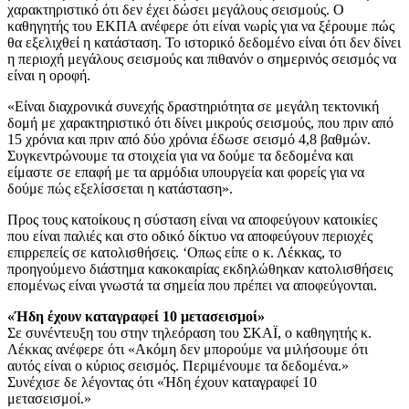
χαρακτηριστικό ότι δεν έχει δώσει μεγάλους σεισμούς. Ο
καθηγητής του ΕΚΠΑ ανέφερε ότι είναι νωρίς για να ξέρουμε πώς
θα εξελιχθεί η κατάσταση. Το ιστορικό δεδομένο είναι ότι δεν δίνει
η περιοχή μεγάλους σεισμούς και πιθανόν ο σημερινός σεισμός να
είναι η οροφή.
«Είναι διαχρονικά συνεχής δραστηριότητα σε μεγάλη τεκτονική
δομή με χαρακτηριστικό ότι δίνει μικρούς σεισμούς, που πριν από
15 χρόνια και πριν από δύο χρόνια έδωσε σεισμό 4,8 βαθμών.
Συγκεντρώνουμε τα στοιχεία για να δούμε τα δεδομένα και
είμαστε σε επαφή με τα αρμόδια υπουργεία και φορείς για να
δούμε πώς εξελίσσεται η κατάσταση».
Προς τους κατοίκους η σύσταση είναι να αποφεύγουν κατοικίες
που είναι παλιές και στο οδικό δίκτυο να αποφεύγουν περιοχές
επιρρεπείς σε κατολισθήσεις. ‘Οπως είπε ο κ. Λέκκας, το
προηγούμενο διάστημα κακοκαιρίας εκδηλώθηκαν κατολισθήσεις
επομένως είναι γνωστά τα σημεία που πρέπει να αποφεύγονται.
«Ήδη έχουν καταγραφεί 10 μετασεισμοί»
Σε συνέντευξη του στην τηλεόραση του ΣΚΑΪ, ο καθηγητής κ.
Λέκκας ανέφερε ότι «Ακόμη δεν μπορούμε να μιλήσουμε ότι
αυτός είναι ο κύριος σεισμός. Περιμένουμε τα δεδομένα.»
Συνέχισε δε λέγοντας ότι «Ήδη έχουν καταγραφεί 10
μετασεισμοί.»