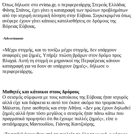
Όπως δήλωσε στο evima.gr, ο περιφερειάρχης Στερεάς Ελλάδας
Φάνης Σπάνος, έχει γίνει η καταγραφή των πρώτων προβλημάτων
από την ισχυρή σεισμική δόνηση στην Εύβοια. Συγκεκριμένα όπως
ανέφερε έχουν γίνει κάποιες κατολισθήσεις σε δρόμους της
Βόρειας Εύβοιας.
-Advertisment-
«Μέχρι στιγμής, και το τονίζω μέχρι στιγμής, δεν υπάρχουν
αναφορές για ζημιές. Υπήρξε πτώση βράχων στον δρόμο προς
Βλαχιά. Αυτή τη στιγμή οι μηχανικοί της Περιφέρειας κάνουν
καταγραφή για να δουν αν υπάρχουν ζημιές», δήλωσε ο
περιφερειάρχης.
Mαθητές και κάτοικοι στους δρόμους
Ο σεισμός σύμφωνα με τους κατοίκους της Εύβοιας ήταν ισχυρός
αλλά είχε και διάρκεια κι αυτό τον έκανε ακόμα πιο τρομακτικό.
Μάλιστα, έγινε αισθητός και στην Αθήνα. «Δεν μας έχουν δηλωθεί
ζημιές αλλά ήταν τόσο μεγάλος ο σεισμός ήταν πάνω κάτω που
πραγματικά προμηνύει ότι θα έχουμε πολλές ζημιές», είπε ο
αντιδήμαρχος Μαντουδίου, Γιάννης Καντζούρης.