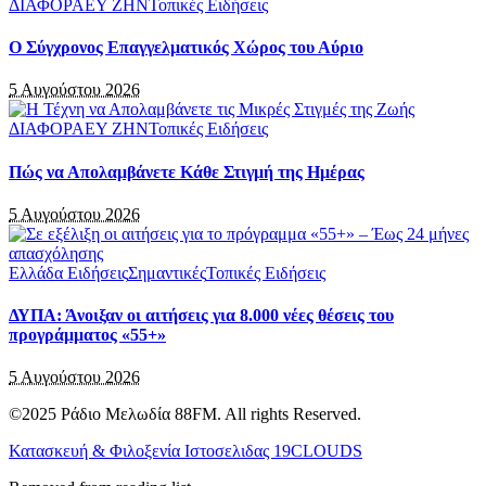
ΔΙΑΦΟΡΑ
ΕΥ ΖΗΝ
Τοπικές Ειδήσεις
Ο Σύγχρονος Επαγγελματικός Χώρος του Αύριο
5 Αυγούστου 2026
ΔΙΑΦΟΡΑ
ΕΥ ΖΗΝ
Τοπικές Ειδήσεις
Πώς να Απολαμβάνετε Κάθε Στιγμή της Ημέρας
5 Αυγούστου 2026
Ελλάδα Ειδήσεις
Σημαντικές
Τοπικές Ειδήσεις
ΔΥΠΑ: Άνοιξαν οι αιτήσεις για 8.000 νέες θέσεις του
προγράμματος «55+»
5 Αυγούστου 2026
©2025 Ράδιο Μελωδία 88FM. All rights Reserved.
Κατασκευή & Φιλοξενία Ιστοσελιδας 19CLOUDS