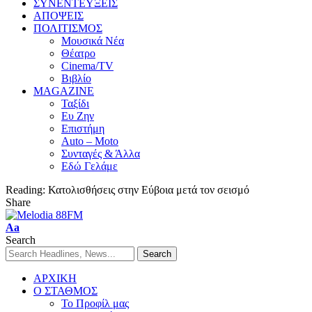
ΣΥΝΕΝΤΕΥΞΕΙΣ
ΑΠΟΨΕΙΣ
ΠΟΛΙΤΙΣΜΟΣ
Μουσικά Νέα
Θέατρο
Cinema/TV
Βιβλίο
MAGAZINE
Ταξίδι
Ευ Ζην
Επιστήμη
Auto – Moto
Συνταγές & Άλλα
Εδώ Γελάμε
Reading:
Κατολισθήσεις στην Εύβοια μετά τον σεισμό
Share
Aa
Search
ΑΡΧΙΚΗ
Ο ΣΤΑΘΜΟΣ
Το Προφίλ μας