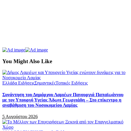
You Might Also Like
Ελλάδα Ειδήσεις
Σημαντικές
Τοπικές Ειδήσεις
Συνάντηση του Δημάρχου Λαμιέων Πανουργιά Παπαϊωάννου
με τον Υπουργό Υγείας Άδωνι Γεωργιάδη – Στο επίκεντρο η
αναβάθμιση του Νοσοκομείου Λαμίας
5 Αυγούστου 2026