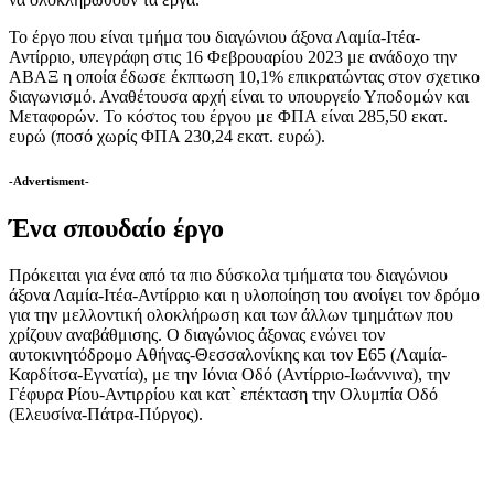
Το έργο που είναι τμήμα του διαγώνιου άξονα Λαμία-Ιτέα-
Αντίρριο, υπεγράφη στις 16 Φεβρουαρίου 2023 με ανάδοχο την
ΑΒΑΞ η οποία έδωσε έκπτωση 10,1% επικρατώντας στον σχετικο
διαγωνισμό. Αναθέτουσα αρχή είναι το υπουργείο Υποδομών και
Μεταφορών. Το κόστος του έργου με ΦΠΑ είναι 285,50 εκατ.
ευρώ (ποσό χωρίς ΦΠΑ 230,24 εκατ. ευρώ).
-Advertisment-
Ένα σπουδαίο έργο
Πρόκειται για ένα από τα πιο δύσκολα τμήματα του διαγώνιου
άξονα Λαμία-Ιτέα-Αντίρριο και η υλοποίηση του ανοίγει τον δρόμο
για την μελλοντική ολοκλήρωση και των άλλων τμημάτων που
χρίζουν αναβάθμισης. Ο διαγώνιος άξονας ενώνει τον
αυτοκινητόδρομο Αθήνας-Θεσσαλονίκης και τον Ε65 (Λαμία-
Καρδίτσα-Εγνατία), με την Ιόνια Οδό (Αντίρριο-Ιωάννινα), την
Γέφυρα Ρίου-Αντιρρίου και κατ` επέκταση την Ολυμπία Οδό
(Ελευσίνα-Πάτρα-Πύργος).