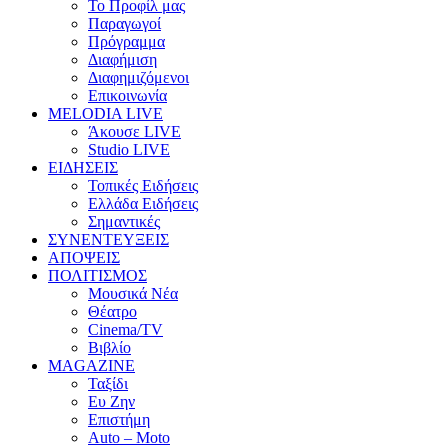
Το Προφίλ μας
Παραγωγοί
Πρόγραμμα
Διαφήμιση
Διαφημιζόμενοι
Επικοινωνία
MELODIA LIVE
Άκουσε LIVE
Studio LIVE
ΕΙΔΗΣΕΙΣ
Τοπικές Ειδήσεις
Ελλάδα Ειδήσεις
Σημαντικές
ΣΥΝΕΝΤΕΥΞΕΙΣ
ΑΠΟΨΕΙΣ
ΠΟΛΙΤΙΣΜΟΣ
Μουσικά Νέα
Θέατρο
Cinema/TV
Βιβλίο
MAGAZINE
Ταξίδι
Ευ Ζην
Επιστήμη
Auto – Moto