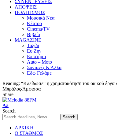
ΣΥΝΕΝΤΕΥΞΕΙΣ
ΑΠΟΨΕΙΣ
ΠΟΛΙΤΙΣΜΟΣ
Μουσικά Νέα
Θέατρο
Cinema/TV
Βιβλίο
MAGAZINE
Ταξίδι
Ευ Ζην
Επιστήμη
Auto – Moto
Συνταγές & Άλλα
Εδώ Γελάμε
Reading:
“Κλείδωσε” η χρηματοδότηση του οδικού έργου
Μπράλος-Άμφισσα
Share
Aa
Search
ΑΡΧΙΚΗ
Ο ΣΤΑΘΜΟΣ