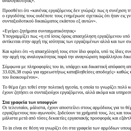
αναλογικότητας».
Προσθέτει ότι «κανένας εργαζόμενος δεν γνώριζε πως η συνέχιση τ
ο εργοδότης τους ουδέποτε τους ενημέρωσε σχετικώς ότι ήταν εις γ
συνταξιοδοτικού δικαιώματος εκάστου εξ αυτών».
«Εγείρει ζητήματα συνταγματικότητας»
Υπογραμμίζει πως «η επί ίσοις όροις απασχόληση εργαζόμενου υπό 
αντίκειται στην αρχή της ισότητας των εργαζομένων αλλά και των 
Και κρίνει ότι «η απασχόλησή τους στον ίδιο φορέα, υπό τις ίδιες
την αρχή της αναλογικότητας παρά την αναγνώριση παράλληλου δι
Σύμφωνα με πληροφορίες του in, υπάρχει και δικαστική απόφαση απ
33.026,38 ευρώ για αχρεωστήτως καταβληθείσες αποδοχές» καθώς κρ
του διοικουμένου».
Το θέμα έχει τεθεί στην πολιτική ηγεσία, η οποία το γνωρίζει πολύ
έχουν ζητήσει οι συνταξιούχοι εργαζόμενοι, αλλά ακόμα και υπηρεσ
Στα γραφεία των υπουργών
Οι τελευταίοι, μάλιστα, έχουν αποστείλει στους αρμόδιους για το θ
εργαζόμενους που αγωνιούν, ξοδεύουν τα χρήματά τους, λες και του
μάλιστα μετά από τόσες δεκαετίες εργασιακής προσφοράς και εξάντ
Το in είναι σε θέση να γνωρίζει ότι στα γραφεία των αρμόδιων υπο