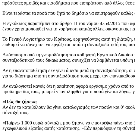
πρόσθετες αμοιβές και εισοδήματα που εισπράττουν από άλλες θέσεις
Είναι τεράστια τα ποσά που ζητά το δημόσιο να επιστραφούν καθώς
Η εγκύκλιος παραπέμπει στο άρθρο 11 του νόμου 4354/2015 που αφο
έχουν χρησιμοποιηθεί για τη χορήγηση καμιάς άλλης οικονομικής πα
Το Γενικό Λογιστήριο του Κράτους, ερμηνεύοντας αυτή τη διάταξη, 
επιθυμεί να συνεχίσει να εργάζεται μετά τη συνταξιοδότησή του, α
Απόσπασμα από τη γνωμοδότηση του καθηγητή Εργατικού Δικαίου τη
συνταξιοδοτικού τους δικαιώματος, συνεχίζει να λαμβάνεται υπόψη 
Αν η επανατοποθέτηση δεν γίνει άμεσα μετά τη συνταξιοδότηση, οι
για το διάστημα από τη συνταξιοδότησή τους μέχρι τον επανακαθορι
Αν αναλογιστεί κανείς ότι η απαίτηση αφορά εργάσιμο χρόνο από το
προϋπηρεσίας τους, μπορεί ν’ αντιληφθεί για τι ποσά γίνεται λόγος:
«Πώς θα ζήσω»;
Αν δεν τα καταβάλουν θα γίνει καταλογισμός των ποσών και θ’ ακολ
σύνταξή τους.
«Παίρνω 1.000 ευρώ σύνταξη, μου ζητάνε να επιστρέψω πάνω από 30.
εγκεφαλικού εξαιτίας αυτής κατάστασης. «Εάν περικόψουν τη σύνταξ