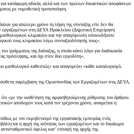
 για κατάφωρη αδικία, αλλά και των πρώτων δικαστικών αποφάσεων
ήματος με νομοθετική τροποποίηση.
βαλαν για απώτερο χρόνο τη λήψη της σύνταξης είτε δεν θα
χων εργαζομένων στη ΔΕΥΑ Ηρακλείου (Δημοτική Επιχείρηση
υ μισθολογικού κλιμακίου και την απαγόρευση οποιουδήποτε
ικού τους κλιμακίου λόγω συνταξιοδότησής τους».
ου γράμματος της διάταξης, η οποία κάνει λόγο για διαδικασία
ς πρόσληψης, και όχι στον ίδιο εργοδότη».
ο μισθολογικό καθεστώς» και απαγορεύει «κάθε καταλογισμό,
ρόσθετη παρέμβαση της Ομοσπονδίας των Εργαζομένων στις ΔΕΥΑ.
ι ότι «με την υιοθέτηση της αμφισβητούμενης ρύθμισης του άρθρου
τικών αποδοχών τους κατά τον τρέχοντα χρόνο, αναιρείται η
λούθως με τον εκμηδενισμό της εργασιακής εμπειρίας ενός
βάλλεται η αρχή της ισότητας των εργαζομένων και το δικαίωμα
αντισταθμιστικό όφελος κατ’ επιταγή της αρχής της