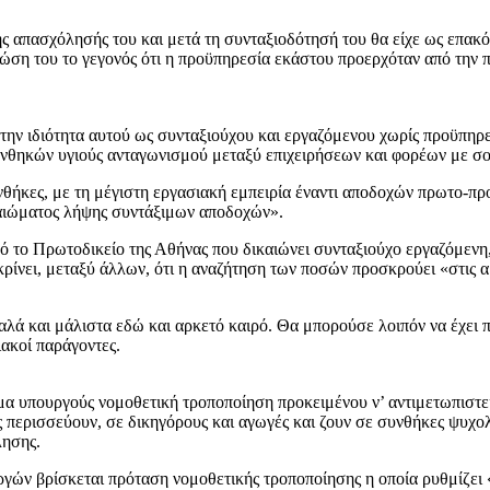
ης απασχόλησής του και μετά τη συνταξιοδότησή του θα είχε ως επα
νώση του το γεγονός ότι η προϋπηρεσία εκάστου προερχόταν από την 
την ιδιότητα αυτού ως συνταξιούχου και εργαζόμενου χωρίς προϋπηρε
συνθηκών υγιούς ανταγωνισμού μεταξύ επιχειρήσεων και φορέων με σο
 συνθήκες, με τη μέγιστη εργασιακή εμπειρία έναντι αποδοχών πρωτο
καιώματος λήψης συντάξιμων αποδοχών».
ό το Πρωτοδικείο της Αθήνας που δικαιώνει συνταξιούχο εργαζόμενη
ίνει, μεταξύ άλλων, ότι η αναζήτηση των ποσών προσκρούει «στις α
 καλά και μάλιστα εδώ και αρκετό καιρό. Θα μπορούσε λοιπόν να έχει 
ιακοί παράγοντες.
έμα υπουργούς νομοθετική τροποποίηση προκειμένου ν’ αντιμετωπιστεί
ς περισσεύουν, σε δικηγόρους και αγωγές και ζουν σε συνθήκες ψυχο
λησης.
υργών βρίσκεται πρόταση νομοθετικής τροποποίησης η οποία ρυθμίζει