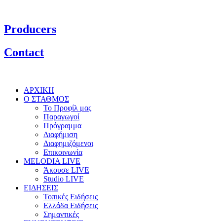
Producers
Contact
ΑΡΧΙΚΗ
Ο ΣΤΑΘΜΟΣ
Το Προφίλ μας
Παραγωγοί
Πρόγραμμα
Διαφήμιση
Διαφημιζόμενοι
Επικοινωνία
MELODIA LIVE
Άκουσε LIVE
Studio LIVE
ΕΙΔΗΣΕΙΣ
Τοπικές Ειδήσεις
Ελλάδα Ειδήσεις
Σημαντικές