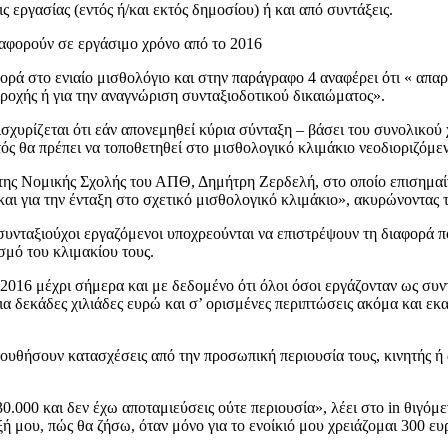
 εργασίας (εντός ή/και εκτός δημοσίου) ή και από συντάξεις.
 αφορούν σε εργάσιμο χρόνο από το 2016
ρά στο ενιαίο μισθολόγιο και στην παράγραφο 4 αναφέρει ότι « απα
ροχής ή για την αναγνώριση συνταξιοδοτικού δικαιώματος».
ισχυρίζεται ότι εάν απονεμηθεί κύρια σύνταξη – βάσει του συνολικο
υτός θα πρέπει να τοποθετηθεί στο μισθολογικό κλιμάκιο νεοδιοριζόμ
ς Νομικής Σχολής του ΑΠΘ, Δημήτρη Ζερδελή, στο οποίο επισημαίνε
και για την ένταξη στο σχετικό μισθολογικό κλιμάκιο», ακυρώνοντας
 συνταξιούχοι εργαζόμενοι υποχρεούνται να επιστρέψουν τη διαφορά 
σμό του κλιμακίου τους.
 2016 μέχρι σήμερα και με δεδομένο ότι όλοι όσοι εργάζονταν ως συ
 για δεκάδες χιλιάδες ευρώ και σ’ ορισμένες περιπτώσεις ακόμα και εκ
ουθήσουν κατασχέσεις από την προσωπική περιουσία τους, κινητής ή 
000 και δεν έχω αποταμιεύσεις ούτε περιουσία», λέει στο in θιγόμεν
ή μου, πώς θα ζήσω, όταν μόνο για το ενοίκιό μου χρειάζομαι 300 ευ