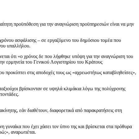
ραίτητη προϋπόθεση για την αναγνώριση προϋπηρεσιών είναι να μην
ύ χρόνου ασφάλισης – σε εργαζόμενο του δημόσιου τομέα που
ενου υπαλλήλου.
ται ότι «ο χρόνος δε που λήφθηκε υπόψη για την αναγνώριση του
 την ερμηνεία του Γενικού Λογιστηρίου του Κράτους
που προκύπτει στις αποδοχές τους ως «αχρεωστήτως καταβληθείσες»,
νταξιούχοι βρίσκονταν σε υψηλά κλιμάκια λόγω της πολύχρονης
ατοντάδες.
ακίνητης, εάν διαθέτουν, διαφορετικά από παρακρατήσεις στη
η γυναίκα που έχει χάσει τον ύπνο της και βρίσκεται στα πρόθυρα
ρώ;», αναρωτιέται.