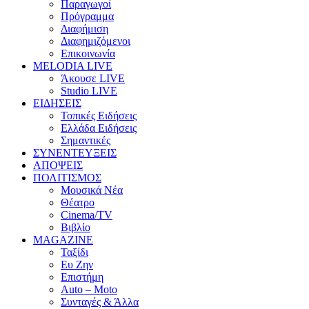
Παραγωγοί
Πρόγραμμα
Διαφήμιση
Διαφημιζόμενοι
Επικοινωνία
MELODIA LIVE
Άκουσε LIVE
Studio LIVE
ΕΙΔΗΣΕΙΣ
Τοπικές Ειδήσεις
Ελλάδα Ειδήσεις
Σημαντικές
ΣΥΝΕΝΤΕΥΞΕΙΣ
ΑΠΟΨΕΙΣ
ΠΟΛΙΤΙΣΜΟΣ
Μουσικά Νέα
Θέατρο
Cinema/TV
Βιβλίο
MAGAZINE
Ταξίδι
Ευ Ζην
Επιστήμη
Auto – Moto
Συνταγές & Άλλα