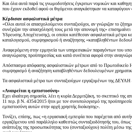
Και όλα αυτά παρά τις γνωμοδοτήσεις έγκριτων νομικών και καθηγ
που έχουν εκδοθεί αφού οι θιγόμενοι αναγκάστηκαν να καταφύγουν 
Κέρδισαν ασφαλιστικά μέτρα
«Ολοι αυτοί οι απασχολούμενοι συνταξιούχοι, αν γνώριζαν το ζήτημ
συνέχιζαν την απασχόλησή τους μετά την απονομή της» επισημαίνε
Υδρευσης Αποχέτευσης), οι οποίοι κατέθεσαν ασφαλιστικά μέτρα και
καταλογισμού, συμψηφισμού ή αναζήτησης «καταβληθέντων δεδουλ
Αναφερόμενη στην ερμηνεία των υπηρεσιακών παραγόντων του υπουργ
αναγνώρισης προϋπηρεσίας και κατά συνέπεια αφορά στην αναγνώρισ
Απόσπασμα απόφασης ασφαλιστικών μέτρων από το Πρωτοδικείο Ηρ
συμψηφισμό ή αναζήτηση καταβληθέντων δεδουλευμένων χρηματι
Τα ασφαλιστικά μέτρα των συνταξιούχων εργαζομένων της ΔΕΥΑΗ 
«Αναιρείται η εμπιστοσύνη»
Εχει ιδιαίτερη σημασία, λέει η κυρία Δερμιτζάκη, το σκεπτικό της
11 περ. β Ν. 4354/2015 ήτοι με τον συνυπολογισμό της προϋπηρεσία
εμπιστοσύνη αυτών στην αρχή χρηστής διοίκησης».
Τονίζει, επίσης, πως «η εργασιακή εμπειρία που παρέχεται από αυτ
εργαζόμενου υπό παράλληλο καθεστώς συνταξιοδότησής του, όπως πρ
ανάπτυξης της προσωπικότητας του (συνταξιούχου) πολίτη μέσω της 