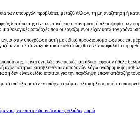
φεία των υπουργών προβλέπει, μεταξύ άλλων, τη μη αναζήτηση ή κα
αφούς διατύπωσης είχε ως συνέπεια η συντριπτική πλειοψηφία των φο
ς μισθολογικές αποδοχές που οι εργαζόμενοι είχαν κατά τον χρόνο υπ
ής μνεία στην υποχρέωση αυτή με ειδικό προσδιορισμό ως προς επί μέ
αζόμενου σε συνταξιοδοτικό καθεστώς) θα είχε διασφαλιστεί η ορθή 
οποποίησης, «είναι εντελώς ανεπιεικές και άδικο, εφόσον ήθελε θεω
ολή αχρεωστήτως καταβληθέντων αποδοχών λόγω αναδρομικής μισθολο
τωση δεν είναι οι ίδιο υπαίτιοι για την παράληψη επανακατάταξής τους
τί μετά απ’ όλα αυτά δεν υπάρχει ακόμα πολιτική λύση από το υπουργ
όμενους να επιστρέψουν δεκάδες χιλιάδες ευρώ