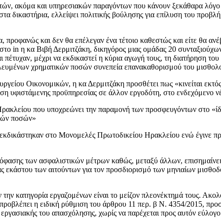
ητών, ακόμα και υπηρεσιακών παραγόντων που κάνουν ξεκάθαρα λόγο
στα δικαστήρια, ελλείψει πολιτικής βούλησης για επίλυση του προβλ
α, προφανώς και δεν θα επέλεγαν ένα τέτοιο καθεστώς και είτε θα ανέ
ι στο in η κα Βιβή Δερμιτζάκη, δικηγόρος μιας ομάδας 20 συνταξιού
 πέτυχαν, μέχρι να εκδικαστεί η κύρια αγωγή τους, τη διατήρηση το
ευμένων χρηματικών ποσών συνεπεία επανακαθορισμού του μισθολογ
είου Οικονομικών, η κα Δερμιτζάκη προσθέτει πως «κινείται εκτός τ
η υφιστάμενης προϋπηρεσίας σε άλλον εργοδότη, στο ενδεχόμενο νέα
ακλείου που υποχρεώνει την παραμονή των προσφευγόντων στο «ίδι
κών ποσών»
εκδικάστηκαν στο Μονομελές Πρωτοδικείου Ηρακλείου ενώ έγινε π
 απόφασης των ασφαλιστικών μέτρων καθώς, μεταξύ άλλων, επισημαίνε
ς εκάστου των αιτούντων για τον προσδιορισμό των μηνιαίων μισθοδο
ήν την κατηγορία εργαζομένων είναι το μείζον πλεονέκτημά τους. Ακο
οβλέπει η ειδική ρύθμιση του άρθρου 11 περ. β Ν. 4354/2015, προσ
εργασιακής του απασχόλησης, χωρίς να παρέχεται προς αυτόν εύλογο 