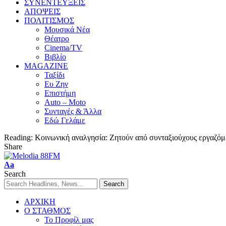
ΣΥΝΕΝΤΕΥΞΕΙΣ
ΑΠΟΨΕΙΣ
ΠΟΛΙΤΙΣΜΟΣ
Μουσικά Νέα
Θέατρο
Cinema/TV
Βιβλίο
MAGAZINE
Ταξίδι
Ευ Ζην
Επιστήμη
Auto – Moto
Συνταγές & Άλλα
Εδώ Γελάμε
Reading:
Κοινωνική αναλγησία: Ζητούν από συνταξιούχους εργαζόμ
Share
Aa
Search
ΑΡΧΙΚΗ
Ο ΣΤΑΘΜΟΣ
Το Προφίλ μας