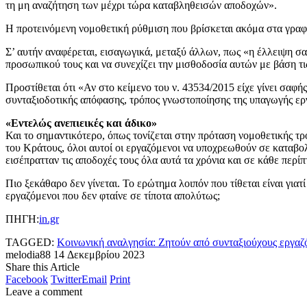
τη μη αναζήτηση των μέχρι τώρα καταβληθεισών αποδοχών».
Η προτεινόμενη νομοθετική ρύθμιση που βρίσκεται ακόμα στα γρα
Σ’ αυτήν αναφέρεται, εισαγωγικά, μεταξύ άλλων, πως «η έλλειψη σ
προσωπικού τους και να συνεχίζει την μισθοδοσία αυτών με βάση τι
Προστίθεται ότι «Αν στο κείμενο του ν. 43534/2015 είχε γίνει σαφ
συνταξιοδοτικής απόφασης, τρόπος γνωστοποίησης της υπαγωγής εργ
«Εντελώς ανεπιεικές και άδικο»
Και το σημαντικότερο, όπως τονίζεται στην πρόταση νομοθετικής τρ
του Κράτους, όλοι αυτοί οι εργαζόμενοι να υποχρεωθούν σε καταβ
εισέπρατταν τις αποδοχές τους όλα αυτά τα χρόνια και σε κάθε περίπ
Πιο ξεκάθαρο δεν γίνεται. Το ερώτημα λοιπόν που τίθεται είναι για
εργαζόμενοι που δεν φταίνε σε τίποτα απολύτως;
ΠΗΓΗ:
in.gr
TAGGED:
Κοινωνική αναλγησία: Ζητούν από συνταξιούχους εργαζ
melodia88
14 Δεκεμβρίου 2023
Share this Article
Facebook
Twitter
Email
Print
Leave a comment