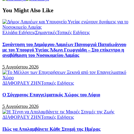
You Might Also Like
Ελλάδα Ειδήσεις
Σημαντικές
Τοπικές Ειδήσεις
Συνάντηση του Δημάρχου Λαμιέων Πανουργιά Παπαϊωάννου
με τον Υπουργό Υγείας Άδωνι Γεωργιάδη – Στο επίκεντρο η
αναβάθμιση του Νοσοκομείου Λαμίας
5 Αυγούστου 2026
ΔΙΑΦΟΡΑ
ΕΥ ΖΗΝ
Τοπικές Ειδήσεις
Ο Σύγχρονος Επαγγελματικός Χώρος του Αύριο
5 Αυγούστου 2026
ΔΙΑΦΟΡΑ
ΕΥ ΖΗΝ
Τοπικές Ειδήσεις
Πώς να Απολαμβάνετε Κάθε Στιγμή της Ημέρας