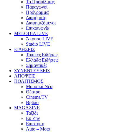
Το Προφίλ μας
Παραγωγοί
Πρόγραμμα
Διαφήμιση
Διαφημιζόμενοι
Επικοινωνία
MELODIA LIVE
Άκουσε LIVE
Studio LIVE
ΕΙΔΗΣΕΙΣ
Τοπικές Ειδήσεις
Ελλάδα Ειδήσεις
Σημαντικές
ΣΥΝΕΝΤΕΥΞΕΙΣ
ΑΠΟΨΕΙΣ
ΠΟΛΙΤΙΣΜΟΣ
Μουσικά Νέα
Θέατρο
Cinema/TV
Βιβλίο
MAGAZINE
Ταξίδι
Ευ Ζην
Επιστήμη
Auto – Moto