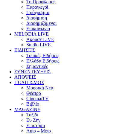
Το Προφίλ μας
Παραγωγοί
Πρόγραμμα
Διαφήμιση
Διαφημιζόμενοι
Επικοινωνία
MELODIA LIVE
Άκουσε LIVE
Studio LIVE
ΕΙΔΗΣΕΙΣ
Τοπικές Ειδήσεις
Ελλάδα Ειδήσεις
Σημαντικές
ΣΥΝΕΝΤΕΥΞΕΙΣ
ΑΠΟΨΕΙΣ
ΠΟΛΙΤΙΣΜΟΣ
Μουσικά Νέα
Θέατρο
Cinema/TV
Βιβλίο
MAGAZINE
Ταξίδι
Ευ Ζην
Επιστήμη
Auto – Moto