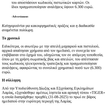
του αποσπάσουν κωδικούς πιστωτικών καρτών. Οι
ίδιοι πραγματοποίησαν αναλήψεις ύψουν 6.300 ευρώ.
-Advertisment-
Κατηγορούνται για κακουργηματικές πράξεις και η διαδικασία
αναμένεται πολύωρη.
Το χρονικό
Ειδικότερα, οι ανωτέρω με την απειλή μαχαιριού και πιστολιού,
αρχικά απαίτησαν χρήματα από τον ημεδαπό, εν συνεχεία τον
επιβίβασαν στο όχημά του, οδηγώντας τον σε απόμερη τοποθεσία,
όπου με τη χρήση σωματικής βίας και απειλών, του απέσπασαν
τους κωδικούς ηλεκτρονικής τραπεζικής και πραγματοποίησαν
αναλήψεις, αφαιρώντας το συνολικό χρηματικό ποσό των (6.300)
ευρώ.
Η σύλληψη
Από την Υποδιεύθυνση Δίωξης και Εξιχνίασης Εγκλημάτων
Λαμίας, εξιχνιάσθηκε αμέσως ληστεία και αρπαγή τύπου «TIGER»
η οποία διαπράχθηκε προχθές (31-08-2025) το πρωί σε βάρος
ημεδαπού στην ευρύτερη περιοχή της Λαμίας.