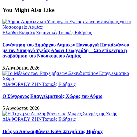
You Might Also Like
Ελλάδα Ειδήσεις
Σημαντικές
Τοπικές Ειδήσεις
Συνάντηση του Δημάρχου Λαμιέων Πανουργιά Παπαϊωάννου
με τον Υπουργό Υγείας Άδωνι Γεωργιάδη – Στο επίκεντρο η
αναβάθμιση του Νοσοκομείου Λαμίας
5 Αυγούστου 2026
ΔΙΑΦΟΡΑ
ΕΥ ΖΗΝ
Τοπικές Ειδήσεις
Ο Σύγχρονος Επαγγελματικός Χώρος του Αύριο
5 Αυγούστου 2026
ΔΙΑΦΟΡΑ
ΕΥ ΖΗΝ
Τοπικές Ειδήσεις
Πώς να Απολαμβάνετε Κάθε Στιγμή της Ημέρας