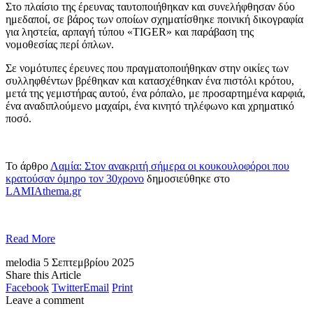
Στο πλαίσιο της έρευνας ταυτοποιήθηκαν και συνελήφθησαν δύο
ημεδαποί, σε βάρος των οποίων σχηματίσθηκε ποινική δικογραφία
για ληστεία, αρπαγή τύπου «TIGER» και παράβαση της
νομοθεσίας περί όπλων.
Σε νομότυπες έρευνες που πραγματοποιήθηκαν στην οικίες των
συλληφθέντων βρέθηκαν και κατασχέθηκαν ένα πιστόλι κρότου,
μετά της γεμιστήρας αυτού, ένα ρόπαλο, με προσαρτημένα καρφιά,
ένα αναδιπλούμενο μαχαίρι, ένα κινητό τηλέφωνο και χρηματικό
ποσό.
Το άρθρο
Λαμία: Στον ανακριτή σήμερα οι κουκουλοφόροι που
κρατούσαν όμηρο τον 30χρονο
δημοσιεύθηκε στο
LAMIAthema.gr
Read More
melodia
5 Σεπτεμβρίου 2025
Share this Article
Facebook
Twitter
Email
Print
Leave a comment