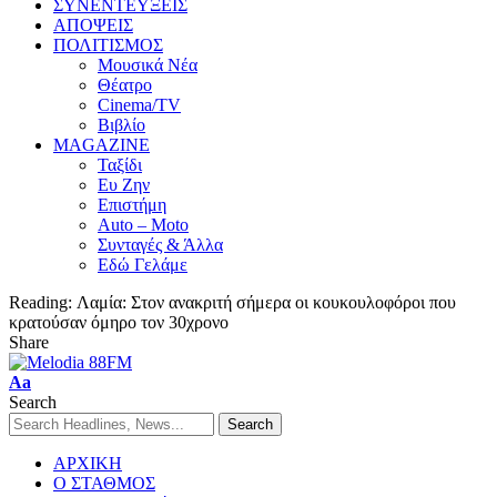
ΣΥΝΕΝΤΕΥΞΕΙΣ
ΑΠΟΨΕΙΣ
ΠΟΛΙΤΙΣΜΟΣ
Μουσικά Νέα
Θέατρο
Cinema/TV
Βιβλίο
MAGAZINE
Ταξίδι
Ευ Ζην
Επιστήμη
Auto – Moto
Συνταγές & Άλλα
Εδώ Γελάμε
Reading:
Λαμία: Στον ανακριτή σήμερα οι κουκουλοφόροι που
κρατούσαν όμηρο τον 30χρονο
Share
Aa
Search
ΑΡΧΙΚΗ
Ο ΣΤΑΘΜΟΣ