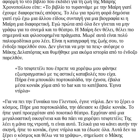
αφορμή το νέο βιβλίο που εκδίδει για τη ζωή της Μαίρης
Χρονοπούλου είπε: «Το βιβλίο το τυραννάμε με την Μαίρη γιατί
έχουμε διαφορετικές απόψεις. Το λέω για πρώτη φορά δημόσια
γιατί εγώ έχω μια άλλου είδους συνταγή για μια βιογραφία κι η
Μαίρη μια διαφορετική. Εγώ πρώτα από όλα δεν γίνεται να μην
γράψω για το σινεμά και το θέατρο. Η Μαίρη δεν θέλει, θέλει πιο
σημερινά και φιλοσοφημένα πράγματα. Μωρέ αυτά είναι πολύ
παλιομοδίτικα μου λέει. Είναι η καταγραφή της ζωής σου, το
ένδοξο παρελθόν σου. Δεν γίνεται να μην τα πεις» ανέφερε ο
Μάκης Δελαπόρτας και θυμήθηκε μια ακόμα ιστορία από το ένδοξο
παρελθόν.
«Το τσιφτετέλι που έπρεπε να χορέψω μου φάνηκε
εξωπραγματικό με τις αστικές καταβολές που είχα.
Πήρα ένα μπουκάλι πορτοκαλάδα, την έχυσα, έβαλα
μέσα κονιάκ χύμα από το bar και το κατέβασα. Έγινα
ντίρλα»
«Για να πει την Γυναίκα του Γλεντιού, έγινε ντίρλα. Δεν το ξέρει ο
κόσμος. Πήρε μια πορτοκαλάδα, την άδειασε κι έβαλε κονιάκ. Το
ήπιε γιατί προερχόταν από ποιοτικό θέατρο. Ερχόταν από μια
μεγαλοαστική οικογένεια και θα πάει να χορέψει τσιφτετέλι; Της
λέει η μάνα της ντροπή, τι είναι αυτό. Τελικά για να κάνει αυτήν την
σκηνή, ήπιε το κονιάκ, έγινε ντίρλα και τα έδωσε όλα. Αυτά δεν τα
ξέρει ο κόσμος και θέλω να τα γράψω», σημείωσε ο Μάκης