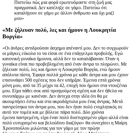
Πιστεύω πώς μια φορά ερωτευόμαστε στη ζωή μας
πραγματικά. Δεν κατέληξε σε γάμο. Πιστεύω ότι
καταλήγουν σε γάμο με άλλον άνθρωπο και όχι μαζί
μου»
«Με ζήλευαν πολύ, λες και ήμουν η Λουκρητία
Βοργία»
«Οι άνδρες αντιδρούσαν άσχημα απέναντί μου. Δεν το συγχωρούν
οι μάγκες εύκολα το να είσαι σε ένα επάγγελμα προβολής. Εγώ
κανονική γυναίκα ήμουνα, αλλά δεν το καταλάβαιναν. Όταν η
γυναίκα είναι πιο προβεβλημένη από έναν άντρα το πληρώνει. Με
ζήλευαν πολύ, λες και ήμουν η Λουκρητία Βοργία, ενώ ήμουν
απόλυτα πίστη. Έφαγα πολλά χρόνια με κάθε άντρα και μου έχουν
επισυνάψει 500 σχέσεις που δεν υπήρξαν. Έμεινα επτά χρόνια
μόνη μου, από τα 35 μέχρι τα 42, εποχή που ήμουν στα ντουζένια
μου. Είχα πάθει σοκ από προηγούμενη σχέση και δεν ήθελα να
συνυπάρχω με κανέναν. Δεν άντεχα στην ιδέα ότι θα με
ακουμπήσει έστω και στα ακροδάχτυλα μου ένας άντρας. Μετά
παντρεύτηκα τον άντρα μου, που δεν ήταν πολύ ενοχλητικός σε
αυτό τον τομέα και με βόλευε πάρα πολύ. Δύο χρόνια
έμεινα παντρεμένη, είχα έναν πολύ δυστυχισμένο γάμο αλλά είναι
πολύ ευτυχισμένο και βελούδινο διαζύγιο» θα συνεχίσει η Μαίρη
Χρονοπούλου μιλώντας για τον γάμο με τον πρώην