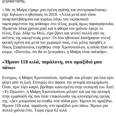
χειραφέτησης.
« Με τη Μαίρη είχαμε μια σχέση αγάπης και συντροφικότητας»
είχε δηλώσει ο ηθοποιός το 2010. «Αλλά μετά από τόσα
σκαμπανεβάσματα και κυρίως λόγω του εκρηκτικού
ταμπεραμέντου της φτάσαμε στο τέλος, χωρίς όμως παρατράγουδα.
Ήμασταν δέκα χρόνια μαζί και η φθορά του χρόνου έφερε το
τέλος. Εγώ, δόξα τω Θεώ, είχα ζήσει και γευτεί πολλά από τις
ανέσεις της οικογένειάς μου». Οι δύο ηθοποιοί διατήρησαν στενή
φιλική σχέση και μετά τον χωρισμό τους, ενώ μόλις προχθές ο
Νίκος Σταγόπουλος ευχήθηκε στην Χρονοπούλου, η οποία ήταν σε
κώμα: «Πιστεύω, ότι θα το ξεπεράσει, η Μαίρη είναι παλικάρι».
«Ήμουν 118 κιλά, παράλυτη, στο αμαξίδιό μου
πάνω»
Ευτυχώς, η Μαίρη Χρονοπούλου, πρόλαβε και μίλησε για όλα πριν
φύγει από τη ζωή. Ευτυχώς δεν άφησε την ιστορία ατεκμηρίωτη.
Όταν, πριν λίγο καιρό, βρέθηκε καλεσμένη στην εκπομπή του Ant1
«Το Πρωινό», η Μαίρη Χρονοπούλου μίλησε και για την αλλαγή
στην εμφάνισή της που ήταν επακόλουθο της κλονισμένης υγείας
της: «Δεν μπορούσα να σταθώ στα πόδια μου. Ήμουν σε αμαξίδιο.
Ήμουν 118 κιλά, παράλυτη, στο αμαξίδιό μου πάνω. Ήμουν για
πολλά χρόνια έτσι. Τώρα είμαι 62 κιλά.