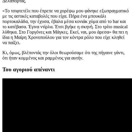
Δελαπόρτας.
«Το τσιφτετέλι που έπρεπε να χορέψω μου φάνηκε εξωπραγματικό
με τις αστικές καταβολές που είχα. Πήρα ένα μπουκάλι
πορτοκαλάδα, την έχυσα, έβαλα μέσα κονιάκ χύμα από το bar και
το κατέβασα. Έγινα ντίρλα. Έτσι βγήκε η σκηνή. Στο τρίτο musical
λύθηκα. Στο Γοργόνες και Μάγκες. Εκεί, ναι, μου άρεσα» θα πει η
ίδια η Μαίρη Χρονοπούλου για τον κόντρα ρόλο που είχε κληθεί
να παίξει.
Κι, όμως, βλέποντάς την όλοι θεωρούσαμε ότι της πήγαινε γάντι,
ότι ήταν κομμένος και ραμμένος για αυτήν.
Του αγοριού απέναντι