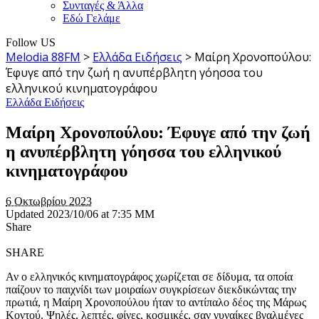
Συνταγές & Άλλα
Εδώ Γελάμε
Follow US
Melodia 88FM
>
Ελλάδα Ειδήσεις
>
Μαίρη Χρονοπούλου:
Έφυγε από την ζωή η ανυπέρβλητη γόησσα του
ελληνικού κινηματογράφου
Ελλάδα Ειδήσεις
Μαίρη Χρονοπούλου: Έφυγε από την ζωή
η ανυπέρβλητη γόησσα του ελληνικού
κινηματογράφου
6 Οκτωβρίου 2023
Updated 2023/10/06 at 7:35 ΜΜ
Share
SHARE
Αν ο ελληνικός κινηματογράφος χωρίζεται σε δίδυμα, τα οποία
παίζουν το παιχνίδι των μοιραίων συγκρίσεων διεκδικώντας την
πρωτιά, η Μαίρη Χρονοπούλου ήταν το αντίπαλο δέος της Μάρως
Κοντού. Ψηλές, λεπτές, φίνες, κοσμικές, σαν γυναίκες βγαλμένες