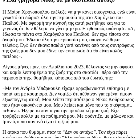
Η Μαίρη Χρονοπούλου επέλεξε να μην κάνει οικογένεια, ενώ είναι
γνωστό ότι δώρισε όλη την περιουσία της στο Χαμόγελο του
Παιδιού. Με αφορμή την κίνησή της αυτή ρωτήθηκε και για το
γεγονός ότι δεν θέλησε να γίνει μητέρα. Η ηθοποιός απάντησε: «Α,
έδωσα τα πάντα στο Χαμόγελο του Παιδιού, δεν έχω τίποτα στο
όνομά μου. Έδωσα όλη την περιουσία μου, απογυμνώθηκα
τελείως. Εγώ δεν έκανα παιδιά γιατί κανένας από τους συντρόφους
της ζωής μου δεν μου έδινε την εντύπωση ότι θα είναι καλός
πατέρας».
Λίγους μήνες πριν, τον Απρίλιο του 2023, θέλοντας να μην αφήσει
και καμία λεπτομέρεια της ζωής της στο σκοτάδι –πέρα από την
περιουσία της-, θυμήθηκε κάποιους από του έρωτές της:
«Με τον Ανδρέα Μπάρκουλη είχαμε αρραβωνιαστεί επίσημα με
παπά και με κουμπάρο. Δεν νομίζω ότι πέθαιναν για εμένα, ήμουν
εξωεπαγγελματική. Μου λείπει περισσότερο ο Νίκος Κούρκουλος
που ήταν οικογένειά μου. Μου λείπει και μόνο που το σκέφτομαι,
πεθαίνω. Ήξερε τα πάντα για την προσωπική μου ζωή. Είχε
τραβήξει πολλά με τα παθήματά μου. Με φρόντιζε, με μάλωνε και
ήταν ό,τι πιο κοντινό είχα στη ζωή μου.
Η ατάκα που θυμάμαι ήταν το “Δεν σε αντέχω”. Τον είχα πάρει
τηλέφωνο βράδυ και του είπα “Έλα γρήγορα Νίκο, θα με σκοτώσει