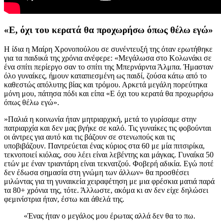
«Ε, όχι του κερατά θα προχωρήσω όπως θέλω εγώ»
Η ίδια η Μαίρη Χρονοπούλου σε συνέντευξή της όταν ερωτήθηκε
για τα παιδικά της χρόνια ανέφερε: «Μεγάλωσα στο Κολωνάκι σε
ένα σπίτι περίεργο σαν το σπίτι της Μπερνάρντα Άλμπα. Ήμασταν
όλο γυναίκες, ήμουν καταπιεσμένη ως παιδί, ζούσα κάτω από το
καθεστώς απόλυτης βίας και τρόμου. Αρκετά μεγάλη πορεύτηκα
μόνη μου, πάτησα πόδι και είπα «Ε όχι του κερατά θα προχωρήσω
όπως θέλω εγώ».
»Παλιά η κοινωνία ήταν μητριαρχική, μετά το γυρίσαμε στην
πατριαρχία και δεν μας βγήκε σε καλό. Τις γυναίκες τις φοβούνται
οι άντρες για αυτό και τις βάζουν σε στενωπούς και τις
υποβιβάζουν. Παντρεύεται ένας κύριος στα 60 με μία πιτσιρίκα,
τεκνοποιεί κιόλας, σου λέει είναι λεβέντης και μάγκας. Γυναίκα 50
ετών με έναν τριαντάρη είναι τεκνατζού. Φοβερή αδικία. Εγώ ποτέ
δεν έδωσα σημασία στη γνώμη των άλλων» θα προσθέσει
μιλώντας για τη γυναικεία χειραφέτηση με μια φρέσκια ματιά παρά
τα 80+ χρόνια της, τότε. Άλλωστε, ακόμα κι αν δεν είχε δηλώσει
φεμινίστρια ήταν, έστω και άθελά της.
«Ένας ήταν ο μεγάλος μου έρωτας αλλά δεν θα το πω.