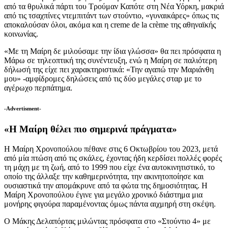
από τα θρυλικά πάρτι του Τρούμαν Καπότε στη Νέα Υόρκη, μακριά
από τις τσαχπίνες ντεμπιτάντ των στούντιο, «γυναικάρες» όπως τις
αποκαλούσαν όλοι, ακόμα και η creme de la crème της αθηναϊκής
κοινωνίας.
«Με τη Μαίρη δε μιλούσαμε την ίδια γλώσσα» θα πει πρόσφατα η
Μάρω σε τηλεοπτική της συνέντευξη, ενώ η Μαίρη σε παλιότερη
δήλωσή της είχε πει χαρακτηριστικά: «Την αγαπώ την Μαριάνθη
μου» -αμφίδρομες δηλώσεις από τις δύο μεγάλες σταρ με το
αγέρωχο περπάτημα.
-Advertisment-
«Η Μαίρη θέλει πιο σημερινά πράγματα»
Η Μαίρη Χρονοπούλου πέθανε στις 6 Οκτωβρίου του 2023, μετά
από μία πτώση από τις σκάλες, έχοντας ήδη κερδίσει πολλές φορές
τη μάχη με τη ζωή, από το 1999 που είχε ένα αυτοκινητιστικό, το
οποίο της άλλαξε την καθημερινότητα, την ακινητοποίησε και
ουσιαστικά την απομάκρυνε από τα φώτα της δημοσιότητας. Η
Μαίρη Χρονοπούλου έγινε για μεγάλο χρονικό διάστημα μια
μονήρης φιγούρα παραμένοντας όμως πάντα αιχμηρή στη σκέψη.
Ο Μάκης Δελαπόρτας μιλώντας πρόσφατα στο «Στούντιο 4» με