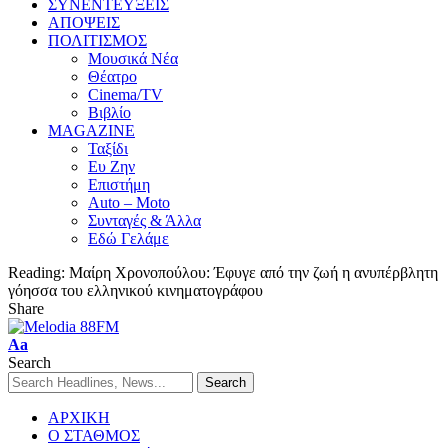
ΣΥΝΕΝΤΕΥΞΕΙΣ
ΑΠΟΨΕΙΣ
ΠΟΛΙΤΙΣΜΟΣ
Μουσικά Νέα
Θέατρο
Cinema/TV
Βιβλίο
MAGAZINE
Ταξίδι
Ευ Ζην
Επιστήμη
Auto – Moto
Συνταγές & Άλλα
Εδώ Γελάμε
Reading:
Μαίρη Χρονοπούλου: Έφυγε από την ζωή η ανυπέρβλητη
γόησσα του ελληνικού κινηματογράφου
Share
Aa
Search
ΑΡΧΙΚΗ
Ο ΣΤΑΘΜΟΣ