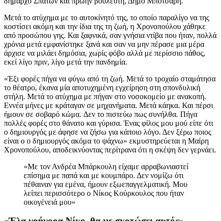
δήμαρχο Σπάτων και πρώην βουλευτή, Δήμο Μπότσαρη.
Μετά το ατύχημα με το αυτοκίνητό της, το οποίο παραλίγο να της
κοστίσει ακόμη και την ίδια της τη ζωή, η Χρονοπούλου χάθηκε
από προσώπου γης. Και ξαφνικά, σαν γνήσια ντίβα που ήταν, πολλά
χρόνια μετά εμφανίστηκε ξανά και σαν να μην πέρασε μια μέρα
άρχισε να μιλάει δημόσια, χωρίς φόβο αλλά με περίσσιο πάθος,
εκεί λίγο πριν, λίγο μετά την πανδημία.
«Έξι φορές πήγα να φύγω από τη ζωή. Μετά το τροχαίο σταμάτησα
το θέατρο, έκανα μία αποτυχημένη εγχείρηση στη σπονδυλική
στήλη. Μετά το ατύχημα με πήγαν στο νοσοκομείο με ανακοπή.
Εννέα μήνες με κράταγαν σε μηχανήματα. Μετά κάηκα. Και πέρσι
ήμουν σε σοβαρό κώμα. Δεν το πιστεύω πως συνήλθα. Πήγα
πολλές φορές στο θάνατο και γύρισα. Ένας φίλος μου μού είπε ότι
ο δημιουργός με άφησε να ζήσω για κάποιο λόγο. Δεν ξέρω ποιος
είναι ο ο δημιουργός ακόμα το ψάχνω» εκμυστηρεύεται η Μαίρη
Χρονοπούλου, αποδεικνύοντας περίτρανα ότι η σκέψη δεν γερνάει.
«Με τον Ανδρέα Μπάρκουλη είχαμε αρραβωνιαστεί
επίσημα με παπά και με κουμπάρο. Δεν νομίζω ότι
πέθαιναν για εμένα, ήμουν εξωεπαγγελματική. Μου
λείπει περισσότερο ο Νίκος Κούρκουλος που ήταν
οικογένειά μου»
«Έλα γρήγορα Νίκο, θα με σκοτώσει αυτός»