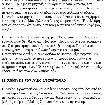
αυτός”. Ήρθε με τη μηχανή, “καθάριζε” ωραία, γενναία, τον
πλάκωνε τον σύντροφο που με είχε κακομεταχειριστεί. Περίμενε
μέχρι το πρωί να έρθει ο κλειδαράς να μου αλλάξει κλειδαριά.
Περνούσαν οι μήνες με το πρόσωπο αυτό και το είχα συγχωρήσει
και πίναμε καφέ. Μας έβλεπε ο Νίκος και μου έλεγε “Βρε Μαίρη,
τον χτύπησα τον άνθρωπο, δεν του μιλάω και εσύ πίνεις καφέ μαζί
του;”».
Για τον μεγάλο της έρωτα, ανέφερε: «Ένας ήταν ο μεγάλος μου
έρωτας αλλά δεν θα το πω. Πιστεύω πώς μια φορά ερωτευόμαστε
στη ζωή μας πραγματικά. Δεν κατέληξε σε γάμο. Πιστεύω ότι
καταλήγουν σε γάμο με άλλον άνθρωπο και όχι μαζί μου.
Παντρεύτηκα γιατί ήθελα να αφήσω το θέατρο, είχα περάσει μια
άσχημη κατάσταση, να μαζευτώ στον πύργο μου. Ήταν ένα
τεράστιο σπίτι, κοιμόμουν μόνη μου σε ένα μέρος του σπιτιού και
ας ήμουν παντρεμένη. Ήθελα να φύγω από το περιβάλλον που είχα
ζήσει και ήθελα να γίνω νοικοκυρά».
Η σχέση με τον Νίκο Σταγόπουλο
H Μαίρη Χρονοπούλου και ο Νίκος Σταγόπουλος ήταν ένα από τα
ωραιότερα ζευγάρια της δεκαετίας του ‘90, όταν ακόμη οι γυναίκες
με νεότερους συντρόφους γίνονταν θέμα συζήτησης –ένας ακόμα
βαθμός υπέρ της Μαίρης Χρονοπούλου στον αγώνα της