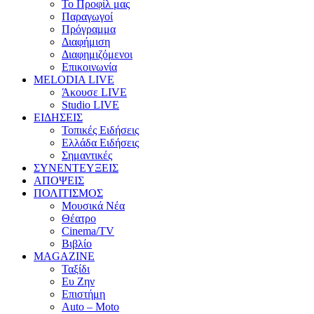
Το Προφίλ μας
Παραγωγοί
Πρόγραμμα
Διαφήμιση
Διαφημιζόμενοι
Επικοινωνία
MELODIA LIVE
Άκουσε LIVE
Studio LIVE
ΕΙΔΗΣΕΙΣ
Τοπικές Ειδήσεις
Ελλάδα Ειδήσεις
Σημαντικές
ΣΥΝΕΝΤΕΥΞΕΙΣ
ΑΠΟΨΕΙΣ
ΠΟΛΙΤΙΣΜΟΣ
Μουσικά Νέα
Θέατρο
Cinema/TV
Βιβλίο
MAGAZINE
Ταξίδι
Ευ Ζην
Επιστήμη
Auto – Moto