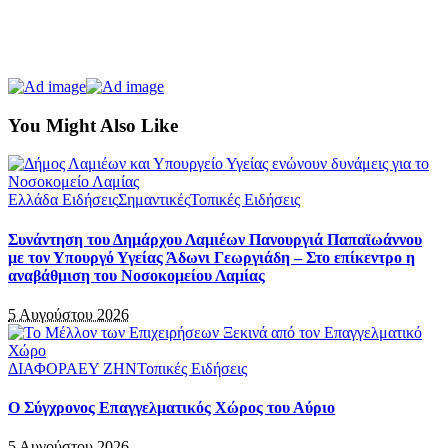
You Might Also Like
Ελλάδα Ειδήσεις
Σημαντικές
Τοπικές Ειδήσεις
Συνάντηση του Δημάρχου Λαμιέων Πανουργιά Παπαϊωάννου
με τον Υπουργό Υγείας Άδωνι Γεωργιάδη – Στο επίκεντρο η
αναβάθμιση του Νοσοκομείου Λαμίας
5 Αυγούστου 2026
ΔΙΑΦΟΡΑ
ΕΥ ΖΗΝ
Τοπικές Ειδήσεις
Ο Σύγχρονος Επαγγελματικός Χώρος του Αύριο
5 Αυγούστου 2026