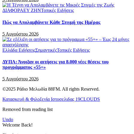
ΔΙΑΦΟΡΑ
ΕΥ ΖΗΝ
Τοπικές Ειδήσεις
Πώς να Απολαμβάνετε Κάθε Στιγμή της Ημέρας
5 Αυγούστου 2026
Ελλάδα Ειδήσεις
Σημαντικές
Τοπικές Ειδήσεις
ΔΥΠΑ: Άνοιξαν οι αιτήσεις για 8.000 νέες θέσεις του
προγράμματος «55+»
5 Αυγούστου 2026
©2025 Ράδιο Μελωδία 88FM. All rights Reserved.
Κατασκευή & Φιλοξενία Ιστοσελιδας 19CLOUDS
Removed from reading list
Undo
Welcome Back!