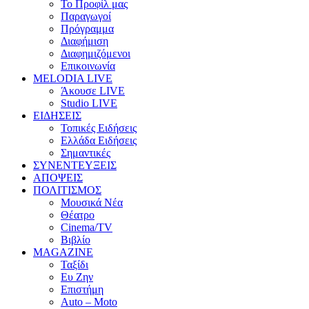
Το Προφίλ μας
Παραγωγοί
Πρόγραμμα
Διαφήμιση
Διαφημιζόμενοι
Επικοινωνία
MELODIA LIVE
Άκουσε LIVE
Studio LIVE
ΕΙΔΗΣΕΙΣ
Τοπικές Ειδήσεις
Ελλάδα Ειδήσεις
Σημαντικές
ΣΥΝΕΝΤΕΥΞΕΙΣ
ΑΠΟΨΕΙΣ
ΠΟΛΙΤΙΣΜΟΣ
Μουσικά Νέα
Θέατρο
Cinema/TV
Βιβλίο
MAGAZINE
Ταξίδι
Ευ Ζην
Επιστήμη
Auto – Moto