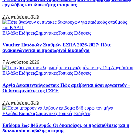
εργολάβος και ιδιοκτήτης εταιρείας
7 Αυγούστου 2026
Ελλάδα Ειδήσεις
Σημαντικές
Τοπικές Ειδήσεις
Voucher Παιδικών Σταθμών ΕΣΠΑ 2026-2027: Πότε
ανακοινώνονται οι προσωρινοί δικαιούχοι
7 Αυγούστου 2026
Ελλάδα Ειδήσεις
Σημαντικές
Τοπικές Ειδήσεις
Αργία Δεκαπενταύγουστου: Πώς αμείβονται όσοι εργαστούν –
Οι διευκρινίσεις της ΓΣΕΕ
7 Αυγούστου 2026
Ελλάδα Ειδήσεις
Σημαντικές
Τοπικές Ειδήσεις
Επίδομα έως 846 ευρώ: Οι δικαιούχοι, οι προϋποθέσεις και η
διαδικασία υποβολής αίτησης