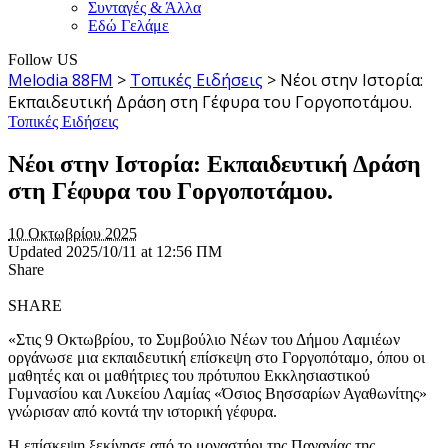
Συνταγές & Άλλα
Εδώ Γελάμε
Follow US
Melodia 88FM
>
Τοπικές Ειδήσεις
>
Νέοι στην Ιστορία:
Εκπαιδευτική Δράση στη Γέφυρα του Γοργοποτάμου.
Τοπικές Ειδήσεις
Νέοι στην Ιστορία: Εκπαιδευτική Δράση
στη Γέφυρα του Γοργοποτάμου.
10 Οκτωβρίου 2025
Updated 2025/10/11 at 12:56 ΠΜ
Share
SHARE
«Στις 9 Οκτωβρίου, το Συμβούλιο Νέων του Δήμου Λαμιέων
οργάνωσε μια εκπαιδευτική επίσκεψη στο Γοργοπόταμο, όπου οι
μαθητές και οι μαθήτριες του πρότυπου Εκκλησιαστικού
Γυμνασίου και Λυκείου Λαμίας «Όσιος Βησσαρίων Αγαθωνίτης»
γνώρισαν από κοντά την ιστορική γέφυρα.
Η επίσκεψη ξεκίνησε από το μοναστήρι της Παναγίας της