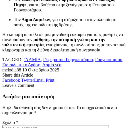
Πηγή»
, για τη βοήθεια στην ξενάγηση στη Γέφυρα του
Γοργοποτάμου.
Τον
Δήμο Λαμιέων
, για τη στήριξή του στην υλοποίηση
αυτής της εκπαιδευτικής δράσης.
Η εκδρομή αποτέλεσε μια μοναδική ευκαιρία για τους μαθητές να
συνδυάσουν την
μάθηση, την ιστορική γνώση και την
πολιτιστική εμπειρία
, ενισχύοντας τη σύνδεσή τους με την τοπική
κληρονομιά και τη διεθνή διαπολιτισμική συνεργασία.
TAGGED:
΄ΛΑΜΙΑ
,
Γέφυρα του Γοργοποτάμου
,
Γοργοποτάμου
,
Εκπαιδευτική Δράση
,
Λαμία νέα
melodia88
10 Οκτωβρίου 2025
Share this Article
Facebook
Twitter
Email
Print
Leave a comment
Αφήστε μια απάντηση
Η ηλ. διεύθυνση σας δεν δημοσιεύεται.
Τα υποχρεωτικά πεδία
σημειώνονται με
*
Σχόλιο
*