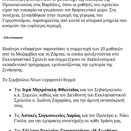
Προυσιώτισσας στις Βαρδάτες, όπου οι μαθητές του σχολείου
είχαν την ευκαιρία να γνωρίσουν τον θρησκευτικό χώρο. Στη
συνέχεια, ξεναγήθηκαν στην περιοχή της γέφυρας του
Γοργοποτάμου, παρατηρώντας από κοντά τα ιστορικά μνημεία που
κοσμούν την ευρύτερη περιοχή.
-Advertisment-
Ιδιαίτερο ενδιαφέρον παρουσίασε η συμμετοχή των 20 μαθητών
από τη Μοζαμβίκη και τη Ζάμπια, οι οποίοι φιλοξενούνται στο
Εκκλησιαστικό Σχολείο και συμμετέχουν σε διαπολιτισμικό
εκπαιδευτικό πρόγραμμα, εμπλουτίζοντας την εμπειρία της
ξενάγησης.
Το Συμβούλιο Νέων ευχαριστεί θερμά:
Την
Ιερά Μητρόπολη Φθιώτιδος
και τον Σεβασμιώτατο
κ.κ. Συμεών, καθώς και τον Διευθυντή του Εκκλησιαστικού
Σχολείου κ. Ιωάννη Ζαχαράκη, για την άμεση ανταπόκρισή
τους.
Τις
Αστικές Συγκοινωνίες Λαμίας
και τον Πρόεδρο κ. Νίκο
Γούλα, για την έμπρακτη υποστήριξη σε κάθε δράση μας.
Τον
Σύλλογο Νεολαίας Γοργοποτάμου «Η Ζωοδόχος