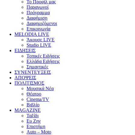
Το Προφίλ μας
Παραγωγοί
Πρόγραμμα
Διαφήμιση
Διαφημιζόμενοι
Επικοινωνία
MELODIA LIVE
Άκουσε LIVE
Studio LIVE
ΕΙΔΗΣΕΙΣ
Τοπικές Ειδήσεις
Ελλάδα Ειδήσεις
Σημαντικές
ΣΥΝΕΝΤΕΥΞΕΙΣ
ΑΠΟΨΕΙΣ
ΠΟΛΙΤΙΣΜΟΣ
Μουσικά Νέα
Θέατρο
Cinema/TV
Βιβλίο
MAGAZINE
Ταξίδι
Ευ Ζην
Επιστήμη
Auto – Moto