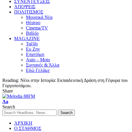
ΣΥΝΕΝΤΕΥΞΕΙΣ
ΑΠΟΨΕΙΣ
ΠΟΛΙΤΙΣΜΟΣ
Μουσικά Νέα
Θέατρο
Cinema/TV
Βιβλίο
MAGAZINE
Ταξίδι
Ευ Ζην
Επιστήμη
Auto – Moto
Συνταγές & Άλλα
Εδώ Γελάμε
Reading:
Νέοι στην Ιστορία: Εκπαιδευτική Δράση στη Γέφυρα του
Γοργοποτάμου.
Share
Aa
Search
ΑΡΧΙΚΗ
Ο ΣΤΑΘΜΟΣ