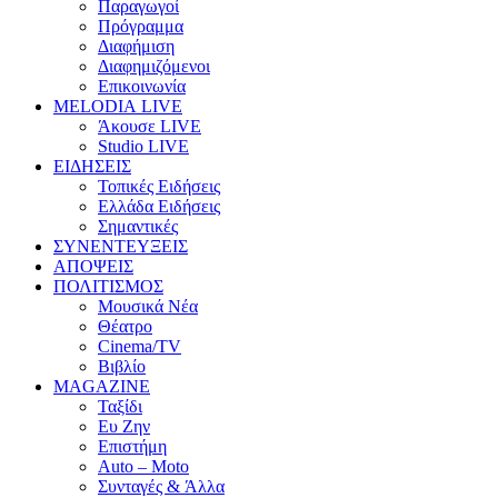
Παραγωγοί
Πρόγραμμα
Διαφήμιση
Διαφημιζόμενοι
Επικοινωνία
MELODIA LIVE
Άκουσε LIVE
Studio LIVE
ΕΙΔΗΣΕΙΣ
Τοπικές Ειδήσεις
Ελλάδα Ειδήσεις
Σημαντικές
ΣΥΝΕΝΤΕΥΞΕΙΣ
ΑΠΟΨΕΙΣ
ΠΟΛΙΤΙΣΜΟΣ
Μουσικά Νέα
Θέατρο
Cinema/TV
Βιβλίο
MAGAZINE
Ταξίδι
Ευ Ζην
Επιστήμη
Auto – Moto
Συνταγές & Άλλα