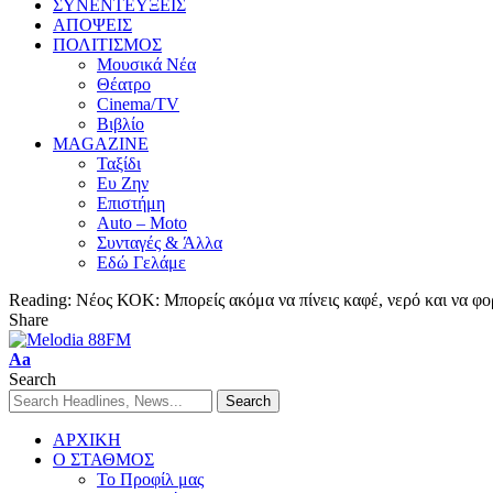
ΣΥΝΕΝΤΕΥΞΕΙΣ
ΑΠΟΨΕΙΣ
ΠΟΛΙΤΙΣΜΟΣ
Μουσικά Νέα
Θέατρο
Cinema/TV
Βιβλίο
MAGAZINE
Ταξίδι
Ευ Ζην
Επιστήμη
Auto – Moto
Συνταγές & Άλλα
Εδώ Γελάμε
Reading:
Νέος ΚΟΚ: Μπορείς ακόμα να πίνεις καφέ, νερό και να φο
Share
Aa
Search
ΑΡΧΙΚΗ
Ο ΣΤΑΘΜΟΣ
Το Προφίλ μας