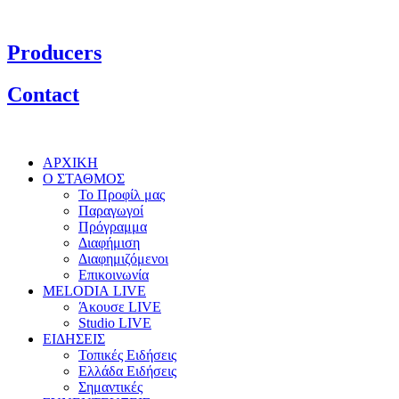
Producers
Contact
ΑΡΧΙΚΗ
Ο ΣΤΑΘΜΟΣ
Το Προφίλ μας
Παραγωγοί
Πρόγραμμα
Διαφήμιση
Διαφημιζόμενοι
Επικοινωνία
MELODIA LIVE
Άκουσε LIVE
Studio LIVE
ΕΙΔΗΣΕΙΣ
Τοπικές Ειδήσεις
Ελλάδα Ειδήσεις
Σημαντικές