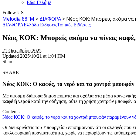
Εδώ Γελάμε
Follow US
Melodia 88FM
>
ΔΙΑΦΟΡΑ
>
Νέος ΚΟΚ: Μπορείς ακόμα να π
ΔΙΑΦΟΡΑ
Ελλάδα Ειδήσεις
Τοπικές Ειδήσεις
Νέος ΚΟΚ: Μπορείς ακόμα να πίνεις καφέ,
21 Οκτωβρίου 2025
Updated 2025/10/21 at 1:04 ΠΜ
Share
SHARE
Νέος ΚΟΚ: Ο καφές, το νερό και τα χοντρά μπουφάν 
Με αφορμή διάφορα δημοσιεύματα και σχόλια στα μέσα κοινωνικής
καφέ ή νερού
κατά την οδήγηση, ούτε τη χρήση χοντρών μπουφάν α
Contents
Νέος ΚΟΚ: Ο καφές, το νερό και τα χοντρά μπουφάν παραμένουν νό
Οι διευκρινίσεις του Υπουργείου επισημαίνουν ότι οι αλλαγές που
κυκλοφοριακή πραγματικότητα, χωρίς να περιορίζουν τις καθημεριν