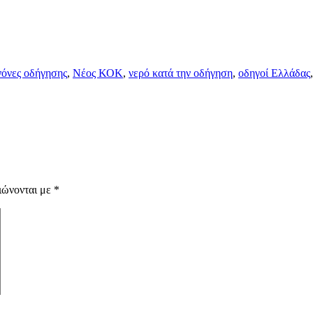
νόνες οδήγησης
,
Νέος ΚΟΚ
,
νερό κατά την οδήγηση
,
οδηγοί Ελλάδας
ιώνονται με
*