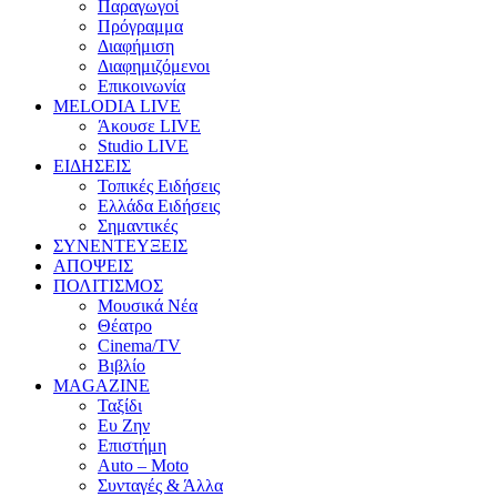
Παραγωγοί
Πρόγραμμα
Διαφήμιση
Διαφημιζόμενοι
Επικοινωνία
MELODIA LIVE
Άκουσε LIVE
Studio LIVE
ΕΙΔΗΣΕΙΣ
Τοπικές Ειδήσεις
Ελλάδα Ειδήσεις
Σημαντικές
ΣΥΝΕΝΤΕΥΞΕΙΣ
ΑΠΟΨΕΙΣ
ΠΟΛΙΤΙΣΜΟΣ
Μουσικά Νέα
Θέατρο
Cinema/TV
Βιβλίο
MAGAZINE
Ταξίδι
Ευ Ζην
Επιστήμη
Auto – Moto
Συνταγές & Άλλα