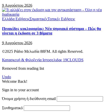
9 Αυγούστου 2026
Ελλάδα Ειδήσεις
Σημαντικές
Τοπικές Ειδήσεις
Πινακίδες κυκλοφορίας: Νέο ψηφιακό σύστημα – Πώς θα
γίνεται η έκδοση σε 3 βήματα
9 Αυγούστου 2026
©2025 Ράδιο Μελωδία 88FM. All rights Reserved.
Κατασκευή & Φιλοξενία Ιστοσελιδας 19CLOUDS
Removed from reading list
Undo
Welcome Back!
Sign in to your account
Όνομα χρήστη ή διεύθυνση email
Συνθηματικό