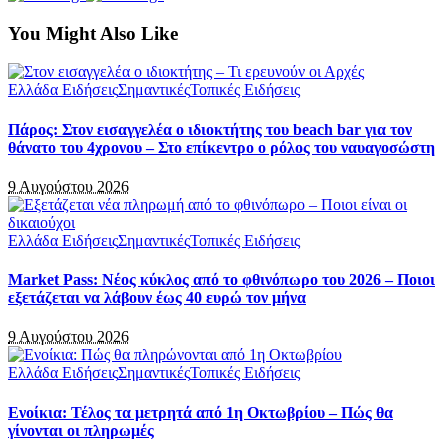
You Might Also Like
Ελλάδα Ειδήσεις
Σημαντικές
Τοπικές Ειδήσεις
Πάρος: Στον εισαγγελέα ο ιδιοκτήτης του beach bar για τον
θάνατο του 4χρονου – Στο επίκεντρο ο ρόλος του ναυαγοσώστη
9 Αυγούστου 2026
Ελλάδα Ειδήσεις
Σημαντικές
Τοπικές Ειδήσεις
Market Pass: Νέος κύκλος από το φθινόπωρο του 2026 – Ποιοι
εξετάζεται να λάβουν έως 40 ευρώ τον μήνα
9 Αυγούστου 2026
Ελλάδα Ειδήσεις
Σημαντικές
Τοπικές Ειδήσεις
Ενοίκια: Τέλος τα μετρητά από 1η Οκτωβρίου – Πώς θα
γίνονται οι πληρωμές