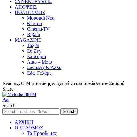
ΣΥΝΕΝΤΕΥΞΕΙΣ
ΑΠΟΨΕΙΣ
ΠΟΛΙΤΙΣΜΟΣ
Μουσικά Νέα
Θέατρο
Cinema/TV
Βιβλίο
MAGAZINE
Ταξίδι
Ευ Ζην
Επιστήμη
Auto – Moto
Συνταγές & Άλλα
Εδώ Γελάμε
Reading:
Ο Μητσοτάκης επιχειρεί να απομονώσει τον Σαμαρά
Share
Aa
Search
ΑΡΧΙΚΗ
Ο ΣΤΑΘΜΟΣ
Το Προφίλ μας