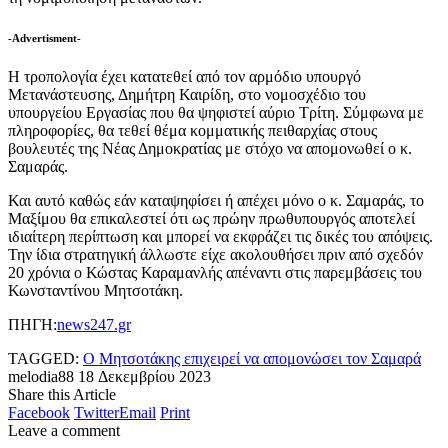
-Advertisment-
Η τροπολογία έχει κατατεθεί από τον αρμόδιο υπουργό
Μετανάστευσης, Δημήτρη Καιρίδη, στο νομοσχέδιο του
υπουργείου Εργασίας που θα ψηφιστεί αύριο Τρίτη. Σύμφωνα με
πληροφορίες, θα τεθεί θέμα κομματικής πειθαρχίας στους
βουλευτές της Νέας Δημοκρατίας με στόχο να απομονωθεί ο κ.
Σαμαράς.
Και αυτό καθώς εάν καταψηφίσει ή απέχει μόνο ο κ. Σαμαράς, το
Μαξίμου θα επικαλεστεί ότι ως πρώην πρωθυπουργός αποτελεί
ιδιαίτερη περίπτωση και μπορεί να εκφράζει τις δικές του απόψεις.
Την ίδια στρατηγική άλλωστε είχε ακολουθήσει πριν από σχεδόν
20 χρόνια ο Κώστας Καραμανλής απέναντι στις παρεμβάσεις του
Κωνσταντίνου Μητσοτάκη.
ΠΗΓΗ:
news247.gr
TAGGED:
Ο Μητσοτάκης επιχειρεί να απομονώσει τον Σαμαρά
melodia88
18 Δεκεμβρίου 2023
Share this Article
Facebook
Twitter
Email
Print
Leave a comment