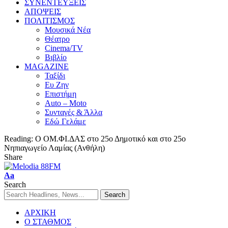
ΣΥΝΕΝΤΕΥΞΕΙΣ
ΑΠΟΨΕΙΣ
ΠΟΛΙΤΙΣΜΟΣ
Μουσικά Νέα
Θέατρο
Cinema/TV
Βιβλίο
MAGAZINE
Ταξίδι
Ευ Ζην
Επιστήμη
Auto – Moto
Συνταγές & Άλλα
Εδώ Γελάμε
Reading:
Ο ΟΜ.ΦΙ.ΔΑΣ στο 25ο Δημοτικό και στο 25ο
Νηπιαγωγείο Λαμίας (Ανθήλη)
Share
Aa
Search
ΑΡΧΙΚΗ
Ο ΣΤΑΘΜΟΣ