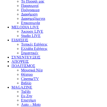
Το Προφίλ μας
Παραγωγοί
Πρόγραμμα
Διαφήμιση
Διαφημιζόμενοι
Επικοινωνία
MELODIA LIVE
Άκουσε LIVE
Studio LIVE
ΕΙΔΗΣΕΙΣ
Τοπικές Ειδήσεις
Ελλάδα Ειδήσεις
Σημαντικές
ΣΥΝΕΝΤΕΥΞΕΙΣ
ΑΠΟΨΕΙΣ
ΠΟΛΙΤΙΣΜΟΣ
Μουσικά Νέα
Θέατρο
Cinema/TV
Βιβλίο
MAGAZINE
Ταξίδι
Ευ Ζην
Επιστήμη
Auto – Moto