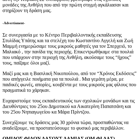
μονάδες της Ανθήλη που από την πρώτη στιγμή αγκάλιασαν και
στηρίζουν τη δράση μας.
-Advertisment-
Σε συνεργασία με το Κέντρο Περιβαλλοντικής εκπαίδευσης
Στυλίδας Υπάτης και τα στελέχη του Κωσταντίνο Αγγελή και Ζωή
Μαμμή ενημερώσαμε τους μικρούς μαθητές για τον Σπερχειό, το
Μαλιακό , την πανίδα της περιοχής. Επικεντρωθήκαμε στα πουλιά
που υπάρχουν στην περιοχή της Ανθήλη, ακούσαμε τους “ήχους”
τους, παίξαμε όλοι μαζί.
Μαζί μας και η Βασιλική Νικοπούλου, από τον “Χρόνος Εκδόσεις”
που απήγγειλε ποιήματα για τα πουλιά . Μια γεμάτη μέρα, με
παιδικές φωνές, απορίες, κουβέντα με τους μικρούς μας φίλους που
πραγματικά το χάρηκαν.
Ευχαριστούμε τους εκπαιδευτικούς των σχολικών μονάδων και τις
Διευθύντριες του 25ου Δημοτικού κα Αικατερίνη Παπατσάνη και
του 25ου Νηπιαγωγείου κα Mάρα Πρίντζου.
Συνεχίζουμε τις δράσεις μας 30 χρόνια τώρα, προσπαθώντας να
αναδείξουμε, να προστατεύσουμε το φυσικό μας περιβάλλον.
ΟΜΙΛΟΣ ΦΙΛΩΝ ΔΑΣΟΥΣ ΛΑΜΙΑΣ (ΟΜ.ΦΙ.ΔΑΣ)