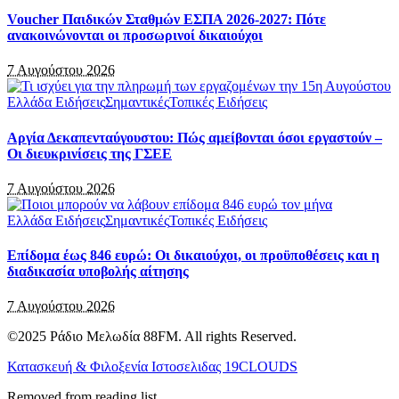
Voucher Παιδικών Σταθμών ΕΣΠΑ 2026-2027: Πότε
ανακοινώνονται οι προσωρινοί δικαιούχοι
7 Αυγούστου 2026
Ελλάδα Ειδήσεις
Σημαντικές
Τοπικές Ειδήσεις
Αργία Δεκαπενταύγουστου: Πώς αμείβονται όσοι εργαστούν –
Οι διευκρινίσεις της ΓΣΕΕ
7 Αυγούστου 2026
Ελλάδα Ειδήσεις
Σημαντικές
Τοπικές Ειδήσεις
Επίδομα έως 846 ευρώ: Οι δικαιούχοι, οι προϋποθέσεις και η
διαδικασία υποβολής αίτησης
7 Αυγούστου 2026
©2025 Ράδιο Μελωδία 88FM. All rights Reserved.
Κατασκευή & Φιλοξενία Ιστοσελιδας 19CLOUDS
Removed from reading list