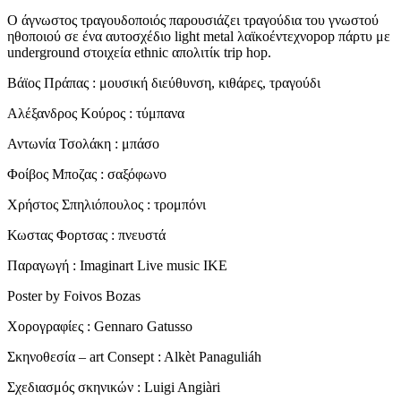
Ο άγνωστος τραγουδοποιός παρουσιάζει τραγούδια του γνωστού
ηθοποιού σε ένα αυτοσχέδιο light metal λαϊκοέντεχνοpop πάρτυ με
underground στοιχεία ethnic απολιτίκ trip hop.
Βάϊος Πράπας : μουσική διεύθυνση, κιθάρες, τραγούδι
Αλέξανδρος Κούρος : τύμπανα
Αντωνία Τσολάκη : μπάσο
Φοίβος Μποζας : σαξόφωνο
Χρήστος Σπηλιόπουλος : τρομπόνι
Κωστας Φορτσας : πνευστά
Παραγωγή : Imaginart Live music ΙΚΕ
Poster by Foivos Bozas
Χορογραφίες : Gennaro Gatusso
Σκηνοθεσία – art Consept : Alkèt Panaguliáh
Σχεδιασμός σκηνικών : Luigi Angiàri