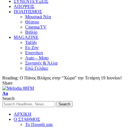
ΣΥΝΕΝΤΕΥΞΕΙΣ
ΑΠΟΨΕΙΣ
ΠΟΛΙΤΙΣΜΟΣ
Μουσικά Νέα
Θέατρο
Cinema/TV
Βιβλίο
MAGAZINE
Ταξίδι
Ευ Ζην
Επιστήμη
Auto – Moto
Συνταγές & Άλλα
Εδώ Γελάμε
Reading:
Ο Πάνος Βλάχος στην “Χώρα” την Τετάρτη 19 Ιουνίου!
Share
Aa
Search
ΑΡΧΙΚΗ
Ο ΣΤΑΘΜΟΣ
Το Προφίλ μας