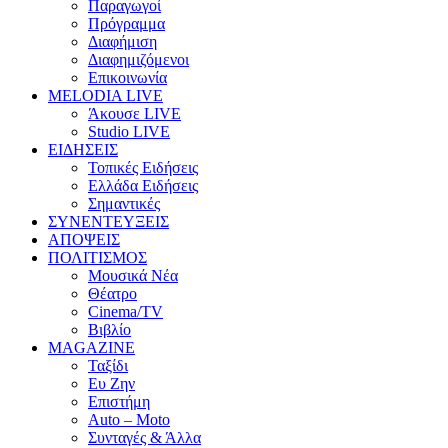
Παραγωγοί
Πρόγραμμα
Διαφήμιση
Διαφημιζόμενοι
Επικοινωνία
MELODIA LIVE
Άκουσε LIVE
Studio LIVE
ΕΙΔΗΣΕΙΣ
Τοπικές Ειδήσεις
Ελλάδα Ειδήσεις
Σημαντικές
ΣΥΝΕΝΤΕΥΞΕΙΣ
ΑΠΟΨΕΙΣ
ΠΟΛΙΤΙΣΜΟΣ
Μουσικά Νέα
Θέατρο
Cinema/TV
Βιβλίο
MAGAZINE
Ταξίδι
Ευ Ζην
Επιστήμη
Auto – Moto
Συνταγές & Άλλα