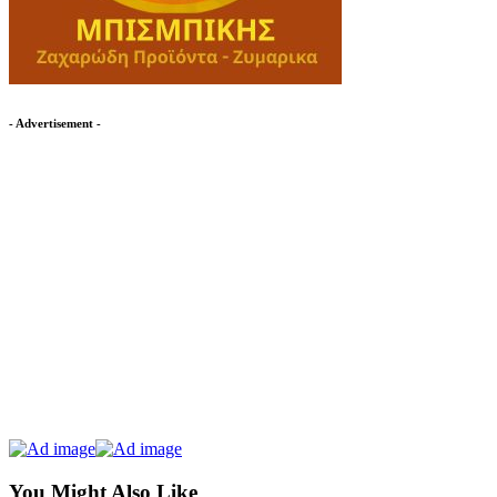
- Advertisement -
You Might Also Like