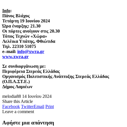
Info
:
Πάνος Βλάχος
Τετάρτη 19 Ιουνίου 2024
Ώρα έναρξης: 21.30
Οι πόρτες ανοίγουν στις 20.30
Τόπος Τεχνών «Χώρα»
Λελέικα Υπάτης, Φθιώτιδα
Τηλ. 22310 51075
e
–
mail
:
info
@
xwra
.
gr
www
.
xwra
.
gr
Σε συνδιοργάνωση με:
Περιφέρεια Στερεάς Ελλάδας
Οργανισμός Πολιτιστικής Ανάπτυξης Στερεάς Ελλάδας
(Ο.Π.Α.ΣΤ.Ε.)
Δήμος Λαμιέων
melodia88
14 Ιουνίου 2024
Share this Article
Facebook
Twitter
Email
Print
Leave a comment
Αφήστε μια απάντηση