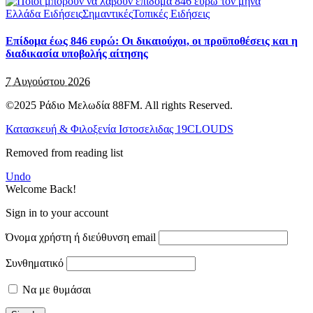
Ελλάδα Ειδήσεις
Σημαντικές
Τοπικές Ειδήσεις
Επίδομα έως 846 ευρώ: Οι δικαιούχοι, οι προϋποθέσεις και η
διαδικασία υποβολής αίτησης
7 Αυγούστου 2026
©2025 Ράδιο Μελωδία 88FM. All rights Reserved.
Κατασκευή & Φιλοξενία Ιστοσελιδας 19CLOUDS
Removed from reading list
Undo
Welcome Back!
Sign in to your account
Όνομα χρήστη ή διεύθυνση email
Συνθηματικό
Να με θυμάσαι