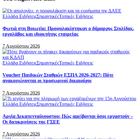
Ελλάδα Ειδήσεις
Σημαντικές
Τοπικές Ειδήσεις
Φωτιά στη Βοιωτία: Προφυλακίστηκαν ο δήμαρχος Στυλίδας,
εργολάβος και ιδιοκτήτης εταιρείας
7 Αυγούστου 2026
Ελλάδα Ειδήσεις
Σημαντικές
Τοπικές Ειδήσεις
Voucher Παιδικών Σταθμών ΕΣΠΑ 2026-2027: Πότε
ανακοινώνονται οι προσωρινοί δικαιούχοι
7 Αυγούστου 2026
Ελλάδα Ειδήσεις
Σημαντικές
Τοπικές Ειδήσεις
Αργία Δεκαπενταύγουστου: Πώς αμείβονται όσοι εργαστούν –
Οι διευκρινίσεις της ΓΣΕΕ
7 Αυγούστου 2026