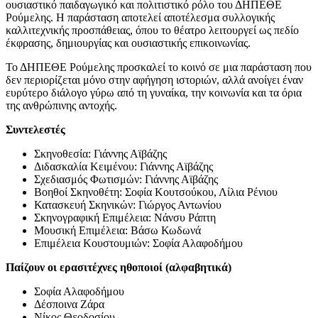
ουσιαστικό παιδαγωγικό και πολιτιστικό ρόλο του ΔΗΠΕΘΕ
Ρούμελης. Η παράσταση αποτελεί αποτέλεσμα συλλογικής
καλλιτεχνικής προσπάθειας, όπου το θέατρο λειτουργεί ως πεδίο
έκφρασης, δημιουργίας και ουσιαστικής επικοινωνίας.
Το ΔΗΠΕΘΕ Ρούμελης προσκαλεί το κοινό σε μια παράσταση που
δεν περιορίζεται μόνο στην αφήγηση ιστοριών, αλλά ανοίγει έναν
ευρύτερο διάλογο γύρω από τη γυναίκα, την κοινωνία και τα όρια
της ανθρώπινης αντοχής.
Συντελεστές
Σκηνοθεσία: Γιάννης Αϊβάζης
Διδασκαλία Κειμένου: Γιάννης Αϊβάζης
Σχεδιασμός Φωτισμών: Γιάννης Αϊβάζης
Βοηθοί Σκηνοθέτη: Σοφία Κουτσούκου, Λίλια Ρένιου
Κατασκευή Σκηνικών: Γιώργος Αντωνίου
Σκηνογραφική Επιμέλεια: Νάνσυ Ράπτη
Μουσική Επιμέλεια: Βάσω Κωδωνά
Επιμέλεια Κουστουμιών: Σοφία Αλαφοδήμου
Παίζουν οι ερασιτέχνες ηθοποιοί (αλφαβητικά)
Σοφία Αλαφοδήμου
Δέσποινα Ζάρα
Νίκος Θεοδοσίου