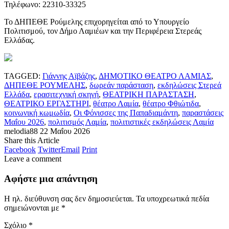
Τηλέφωνο: 22310-33325
Το ΔΗΠΕΘΕ Ρούμελης επιχορηγείται από το Υπουργείο
Πολιτισμού, τον Δήμο Λαμιέων και την Περιφέρεια Στερεάς
Ελλάδας.
TAGGED:
Γιάννης Αϊβάζης
,
ΔΗΜΟΤΙΚΟ ΘΕΑΤΡΟ ΛΑΜΙΑΣ
,
ΔΗΠΕΘΕ ΡΟΥΜΕΛΗΣ
,
δωρεάν παράσταση
,
εκδηλώσεις Στερεά
Ελλάδα
,
ερασιτεχνική σκηνή
,
ΘΕΑΤΡΙΚΗ ΠΑΡΑΣΤΑΣΗ
,
ΘΕΑΤΡΙΚΟ ΕΡΓΑΣΤΗΡΙ
,
θέατρο Λαμία
,
θέατρο Φθιώτιδα
,
κοινωνική κωμωδία
,
Οι Φόνισσες της Παπαδιαμάντη
,
παραστάσεις
Μαΐου 2026
,
πολιτισμός Λαμία
,
πολιτιστικές εκδηλώσεις Λαμία
melodia88
22 Μαΐου 2026
Share this Article
Facebook
Twitter
Email
Print
Leave a comment
Αφήστε μια απάντηση
Η ηλ. διεύθυνση σας δεν δημοσιεύεται.
Τα υποχρεωτικά πεδία
σημειώνονται με
*
Σχόλιο
*