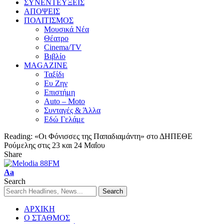
ΣΥΝΕΝΤΕΥΞΕΙΣ
ΑΠΟΨΕΙΣ
ΠΟΛΙΤΙΣΜΟΣ
Μουσικά Νέα
Θέατρο
Cinema/TV
Βιβλίο
MAGAZINE
Ταξίδι
Ευ Ζην
Επιστήμη
Auto – Moto
Συνταγές & Άλλα
Εδώ Γελάμε
Reading:
«Οι Φόνισσες της Παπαδιαμάντη» στο ΔΗΠΕΘΕ
Ρούμελης στις 23 και 24 Μαΐου
Share
Aa
Search
ΑΡΧΙΚΗ
Ο ΣΤΑΘΜΟΣ