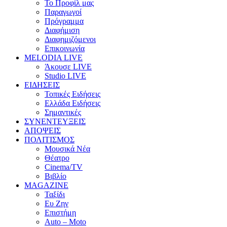
Το Προφίλ μας
Παραγωγοί
Πρόγραμμα
Διαφήμιση
Διαφημιζόμενοι
Επικοινωνία
MELODIA LIVE
Άκουσε LIVE
Studio LIVE
ΕΙΔΗΣΕΙΣ
Τοπικές Ειδήσεις
Ελλάδα Ειδήσεις
Σημαντικές
ΣΥΝΕΝΤΕΥΞΕΙΣ
ΑΠΟΨΕΙΣ
ΠΟΛΙΤΙΣΜΟΣ
Μουσικά Νέα
Θέατρο
Cinema/TV
Βιβλίο
MAGAZINE
Ταξίδι
Ευ Ζην
Επιστήμη
Auto – Moto