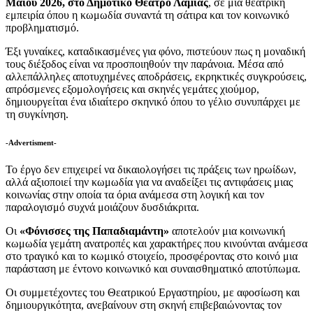
Μαΐου 2026, στο Δημοτικό Θέατρο Λαμίας
, σε μια θεατρική
εμπειρία όπου η κωμωδία συναντά τη σάτιρα και τον κοινωνικό
προβληματισμό.
Έξι γυναίκες, καταδικασμένες για φόνο, πιστεύουν πως η μοναδική
τους διέξοδος είναι να προσποιηθούν την παράνοια. Μέσα από
αλλεπάλληλες αποτυχημένες αποδράσεις, εκρηκτικές συγκρούσεις,
απρόσμενες εξομολογήσεις και σκηνές γεμάτες χιούμορ,
δημιουργείται ένα ιδιαίτερο σκηνικό όπου το γέλιο συνυπάρχει με
τη συγκίνηση.
-Advertisment-
Το έργο δεν επιχειρεί να δικαιολογήσει τις πράξεις των ηρωίδων,
αλλά αξιοποιεί την κωμωδία για να αναδείξει τις αντιφάσεις μιας
κοινωνίας στην οποία τα όρια ανάμεσα στη λογική και τον
παραλογισμό συχνά μοιάζουν δυσδιάκριτα.
Οι
«Φόνισσες της Παπαδιαμάντη»
αποτελούν μια κοινωνική
κωμωδία γεμάτη ανατροπές και χαρακτήρες που κινούνται ανάμεσα
στο τραγικό και το κωμικό στοιχείο, προσφέροντας στο κοινό μια
παράσταση με έντονο κοινωνικό και συναισθηματικό αποτύπωμα.
Οι συμμετέχοντες του Θεατρικού Εργαστηρίου, με αφοσίωση και
δημιουργικότητα, ανεβαίνουν στη σκηνή επιβεβαιώνοντας τον