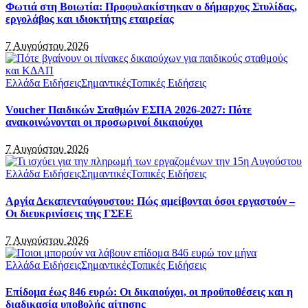
Φωτιά στη Βοιωτία: Προφυλακίστηκαν ο δήμαρχος Στυλίδας,
εργολάβος και ιδιοκτήτης εταιρείας
7 Αυγούστου 2026
Ελλάδα Ειδήσεις
Σημαντικές
Τοπικές Ειδήσεις
Voucher Παιδικών Σταθμών ΕΣΠΑ 2026-2027: Πότε
ανακοινώνονται οι προσωρινοί δικαιούχοι
7 Αυγούστου 2026
Ελλάδα Ειδήσεις
Σημαντικές
Τοπικές Ειδήσεις
Αργία Δεκαπενταύγουστου: Πώς αμείβονται όσοι εργαστούν –
Οι διευκρινίσεις της ΓΣΕΕ
7 Αυγούστου 2026
Ελλάδα Ειδήσεις
Σημαντικές
Τοπικές Ειδήσεις
Επίδομα έως 846 ευρώ: Οι δικαιούχοι, οι προϋποθέσεις και η
διαδικασία υποβολής αίτησης