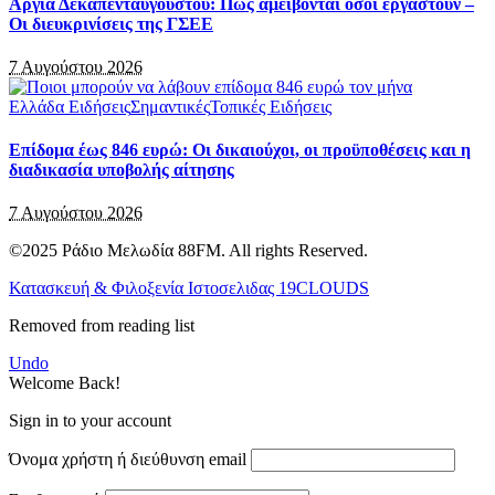
Αργία Δεκαπενταύγουστου: Πώς αμείβονται όσοι εργαστούν –
Οι διευκρινίσεις της ΓΣΕΕ
7 Αυγούστου 2026
Ελλάδα Ειδήσεις
Σημαντικές
Τοπικές Ειδήσεις
Επίδομα έως 846 ευρώ: Οι δικαιούχοι, οι προϋποθέσεις και η
διαδικασία υποβολής αίτησης
7 Αυγούστου 2026
©2025 Ράδιο Μελωδία 88FM. All rights Reserved.
Κατασκευή & Φιλοξενία Ιστοσελιδας 19CLOUDS
Removed from reading list
Undo
Welcome Back!
Sign in to your account
Όνομα χρήστη ή διεύθυνση email