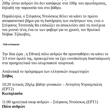
200μ ύπτιο ανδρών ότι δεν κατάφερε στα 100μ του αγωνίσματος,
δηλαδή την παρουσία του στο βάθρο.
Παράλληλα, ο Στέφανος Ντούσκος θέλει να κάνει το πρώτο
αποφασιστικό βήμα για τη διατήρηση των σκήπτρων του, ενώ ο
Στέφανος Τσιτσιπάς θα επιδιώξει να αποκλείσει από τη συνέχεια
του μονού τένις ένα εκ των φαβορί για το χρυσό, τον θρυλικό
Νόβακ Τζόκοβιτς.
-Advertisment-
Την ίδια ώρα , η Εθνική πόλο ανδρών θα προσπαθήσει να κάνει το
3/3 στον όμιλό της, προκειμένου να έχει ευνοϊκότερη διασταύρωση
στα προημιτελικά του ολυμπιακού τουρνουά.
Αναλυτικά το πρόγραμμα των ελληνικών συμμετοχών
Στίβος
10:20 τελικός 20χλμ βάδην γυναικών – Αντιγόνη Ντρισμπιώτη
(ΕΡΤ2)
Κωπηλασία
11:00 ημιτελικά σκιφ ανδρών – Στέφανος Ντούσκος (ΕΡΤ1)
Πόλο ανδρών