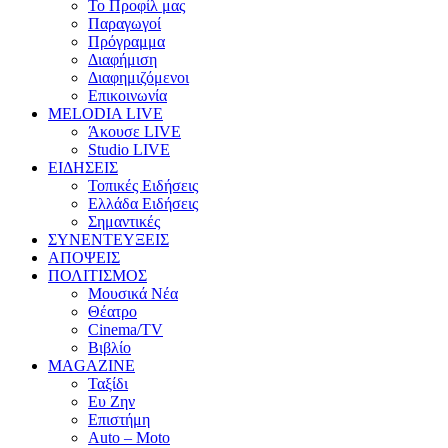
Το Προφίλ μας
Παραγωγοί
Πρόγραμμα
Διαφήμιση
Διαφημιζόμενοι
Επικοινωνία
MELODIA LIVE
Άκουσε LIVE
Studio LIVE
ΕΙΔΗΣΕΙΣ
Τοπικές Ειδήσεις
Ελλάδα Ειδήσεις
Σημαντικές
ΣΥΝΕΝΤΕΥΞΕΙΣ
ΑΠΟΨΕΙΣ
ΠΟΛΙΤΙΣΜΟΣ
Μουσικά Νέα
Θέατρο
Cinema/TV
Βιβλίο
MAGAZINE
Ταξίδι
Ευ Ζην
Επιστήμη
Auto – Moto